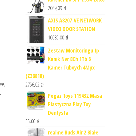
2069,09
zł
AXIS A8207-VE NETWORK
VIDEO DOOR STATION
10685,00
zł
Zestaw Monitoringu Ip
Kenik Nvr 8Ch 1Tb 6
Kamer Tuboych 4Mpx
(Z36818)
we,
2756,02
zł
,
Pegaz Toys 119432 Masa
Plastyczna Play Toy
Dentysta
35,00
zł
realme Buds Air 2 Białe