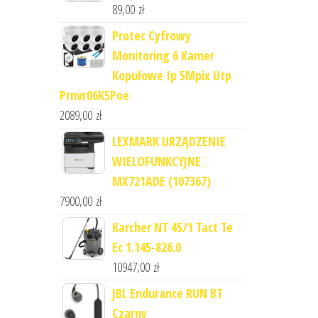
89,00
zł
Protec Cyfrowy
Monitoring 6 Kamer
Kopułowe Ip 5Mpix Utp
Prnvr06K5Poe
2089,00
zł
LEXMARK URZĄDZENIE
WIELOFUNKCYJNE
MX721ADE (107367)
7900,00
zł
Karcher NT 45/1 Tact Te
Ec 1.145-826.0
10947,00
zł
JBL Endurance RUN BT
Czarny