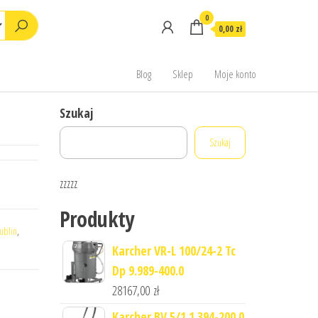
0
0,00 zł
Blog
Sklep
Moje konto
Szukaj
Szukaj
zzzzz
Produkty
lublin
,
Karcher VR-L 100/24-2 Tc
Dp 9.989-400.0
28167,00
zł
Karcher BV 5/1 1.394-200.0