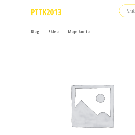
Przejdź
PTTK2013
do
treści
Blog
Sklep
Moje konto