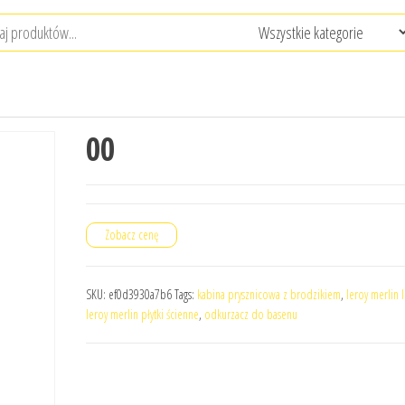
00
Zobacz cenę
SKU:
ef0d3930a7b6
Tags:
kabina prysznicowa z brodzikiem
,
leroy merlin 
leroy merlin płytki ścienne
,
odkurzacz do basenu