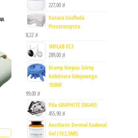
227,00
zł
Datura Szuflada
24A
Przezroczysta
8,22
zł
IMILAB EC3
289,00
zł
Kramp Korpus Górny
Kolektora Udojowego
150Ml
99,00
zł
Piła GRAPHITE 58G493
455,90
zł
Aesthetic Dermal Xadenal
Gel (1X2,5Ml)