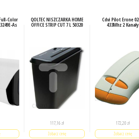
ull-Color
QOLTEC NISZCZARKA HOME
Cdvi Pilot Erone 0
3249E-As
OFFICE STRIP CUT 7 L 50320
433Mhz 2 Kanały
117,16
zł
172,20
zł
ę
Zobacz cenę
Zobacz cenę