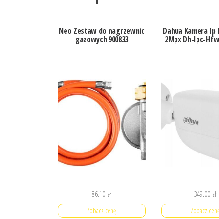
Neo Zestaw do nagrzewnic
Dahua Kamera Ip F
gazowych 900833
2Mpx Dh-Ipc-Hfw
86,10
zł
349,00
zł
Zobacz cenę
Zobacz cen