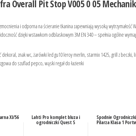
fra Overall Pit Stop V005 0 05 Mechani
mocnienia i odporna na ścieranie tkanina zapewniają wysoką wytrzymałość W
a widoczność dzięki wstawkom odblaskowym 3M EN 340 – spełnia ogólne wyma
koral, znak wc, żarówki led gu10 leroy merlin, starmix 1425, grill z beczki, l
izgowa do szuflad pepco, wąski regał do łazienki
arna Xl/56
Lahti Pro komplet bluza i
Spodnie Ogrodniczki
ogrodniczki Quest S
Pilarza Klasa 1 Port