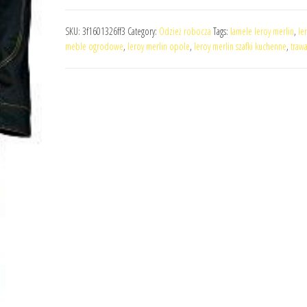
SKU:
3f1601326ff3
Category:
Odzież robocza
Tags:
lamele leroy merlin
,
le
meble ogrodowe
,
leroy merlin opole
,
leroy merlin szafki kuchenne
,
trawa