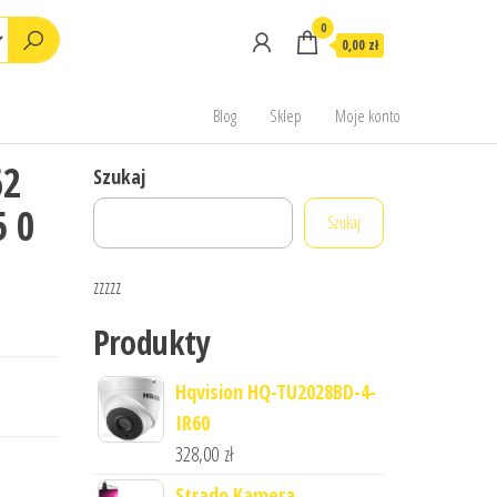
0
0,00 zł
Blog
Sklep
Moje konto
62
Szukaj
5 0
Szukaj
zzzzz
Produkty
Hqvision HQ-TU2028BD-4-
IR60
328,00
zł
Strado Kamera