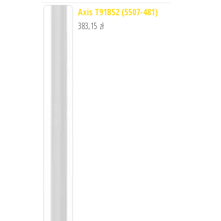
Axis T91B52 (5507-481)
383,15
zł