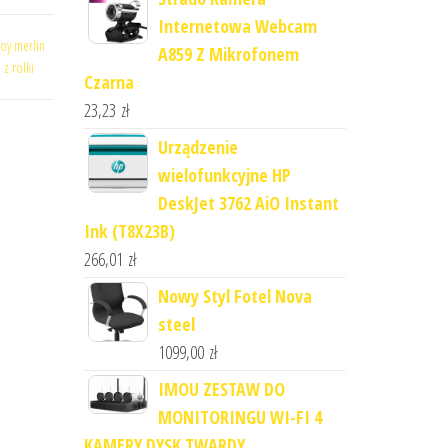
Internetowa Webcam
roy merlin
A859 Z Mikrofonem
 z rolki
Czarna
23,23
zł
Urządzenie
wielofunkcyjne HP
DeskJet 3762 AiO Instant
Ink (T8X23B)
266,01
zł
Nowy Styl Fotel Nova
steel
1099,00
zł
IMOU ZESTAW DO
MONITORINGU WI-FI 4
KAMERY DYSK TWARDY