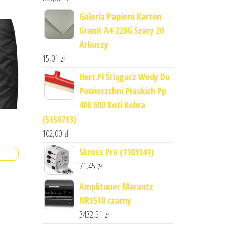
Galeria Papieru Karton
Granit A4 220G Szary 20
Arkuszy
15,01
zł
Hert.Pl Ściągacz Wody Do
Powierzchni Płaskich Pp
400 600 Koti Kobra
(5150713)
102,00
zł
Skross Pro (1103141)
71,45
zł
Amplituner Marantz
NR1510 czarny
3432,51
zł