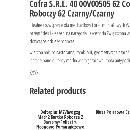
Cofra S.R.L. 40 00V00505 62 Co
Roboczy 62 Czarny/Czarny
Idealne rozwiązanie dla mechaników i prac montażowych Wz
przegródek i kieszeni na narzędzia i akcesoria Zwiększon
dotyczące odzieży roboczej
wierzba hakuro castorama, ramki obi, geometryczna szarość de
łączące panele, leroy merlin wiata garażowa, mata antypośl
yyyyy
Related products
Deltaplus M2Vhvogxg
Bluza Polarowa Cz
Mach2 Kurtka Robocza Z
Bawełny/Poliestru
Neonowo Pomarańczowo