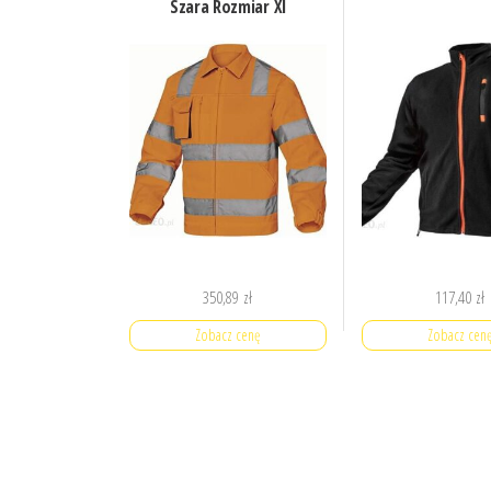
Szara Rozmiar Xl
350,89
zł
117,40
zł
Zobacz cenę
Zobacz cen