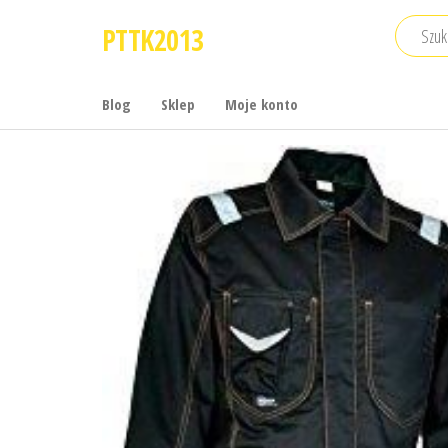
Przejdź
PTTK2013
do
treści
Blog
Sklep
Moje konto