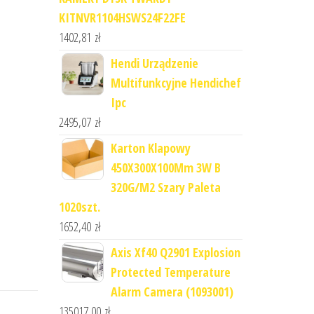
KITNVR1104HSWS24F22FE
1402,81
zł
Hendi Urządzenie
Multifunkcyjne Hendichef
Ipc
2495,07
zł
Karton Klapowy
450X300X100Mm 3W B
320G/M2 Szary Paleta
1020szt.
1652,40
zł
Axis Xf40 Q2901 Explosion
Protected Temperature
Alarm Camera (1093001)
135017,00
zł