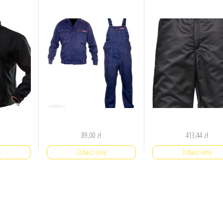
89,00
zł
413,44
zł
ę
Zobacz cenę
Zobacz cenę