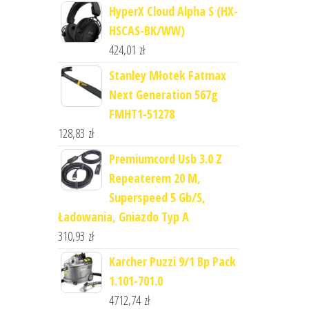
HyperX Cloud Alpha S (HX-
HSCAS-BK/WW)
424,01
zł
Stanley Młotek Fatmax
Next Generation 567g
FMHT1-51278
128,83
zł
Premiumcord Usb 3.0 Z
Repeaterem 20 M,
Superspeed 5 Gb/S,
Ładowania, Gniazdo Typ A
310,93
zł
Karcher Puzzi 9/1 Bp Pack
1.101-701.0
4712,74
zł