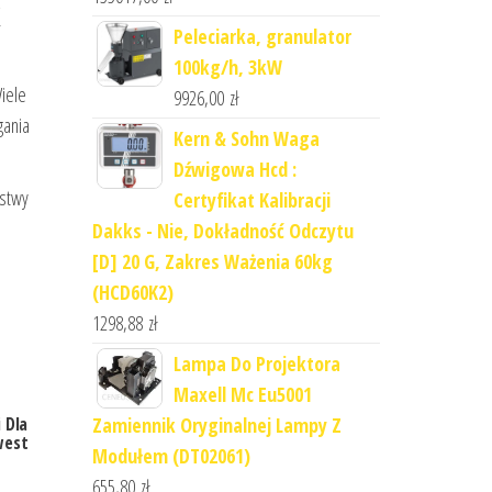
k
Peleciarka, granulator
100kg/h, 3kW
iele
9926,00
zł
gania
Kern & Sohn Waga
Dźwigowa Hcd :
istwy
Certyfikat Kalibracji
Dakks - Nie, Dokładność Odczytu
[D] 20 G, Zakres Ważenia 60kg
(HCD60K2)
1298,88
zł
Lampa Do Projektora
Maxell Mc Eu5001
Zamiennik Oryginalnej Lampy Z
 Dla
west
Modułem (DT02061)
655,80
zł