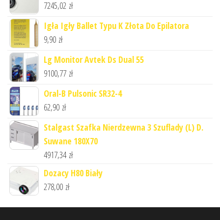
7245,02
zł
Igła Igły Ballet Typu K Złota Do Epilatora
9,90
zł
Lg Monitor Avtek Ds Dual 55
9100,77
zł
Oral-B Pulsonic SR32-4
62,90
zł
Stalgast Szafka Nierdzewna 3 Szuflady (L) D.
Suwane 180X70
4917,34
zł
Dozacy H80 Biały
278,00
zł