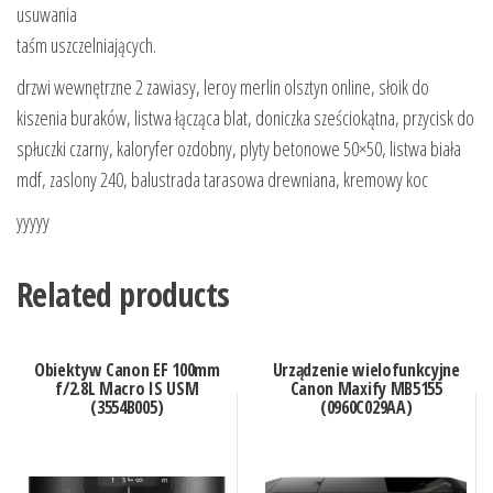
usuwania
taśm uszczelniających.
drzwi wewnętrzne 2 zawiasy, leroy merlin olsztyn online, słoik do
kiszenia buraków, listwa łącząca blat, doniczka sześciokątna, przycisk do
spłuczki czarny, kaloryfer ozdobny, plyty betonowe 50×50, listwa biała
mdf, zaslony 240, balustrada tarasowa drewniana, kremowy koc
yyyyy
Related products
Obiektyw Canon EF 100mm
Urządzenie wielofunkcyjne
f/2.8L Macro IS USM
Canon Maxify MB5155
(3554B005)
(0960C029AA)