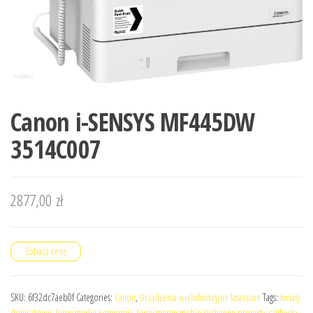
Canon i-SENSYS MF445DW
3514C007
2877,00
zł
Zobacz cenę
SKU:
6f32dc7aeb0f
Categories:
Canon
,
Urządzenia wielofunkcyjne laserowe
Tags:
kwiaty
doniczkowe
,
leroy merlin komorniki
,
leroy merlin meble kuchenne projekty
,
szlifierka