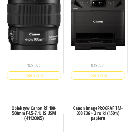
4829,00
zł
835,00
zł
Zobacz cenę
Zobacz cenę
Obiektyw Canon RF 100-
Canon imagePROGRAF TM-
500mm F4.5-7.1L IS USM
300 Z36 + 3 rolki (150m)
(4112C005)
papieru