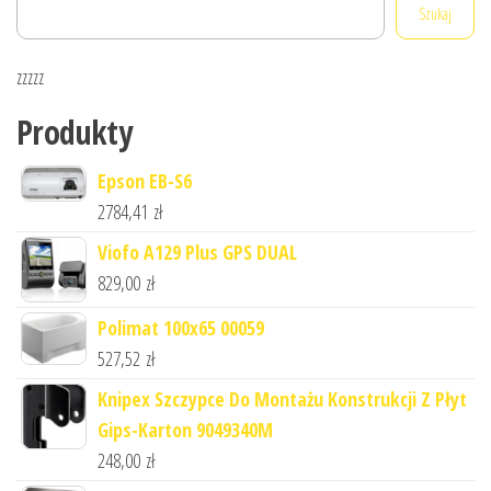
Szukaj
zzzzz
Produkty
Epson EB-S6
2784,41
zł
Viofo A129 Plus GPS DUAL
829,00
zł
Polimat 100x65 00059
527,52
zł
Knipex Szczypce Do Montażu Konstrukcji Z Płyt
Gips-Karton 9049340M
248,00
zł