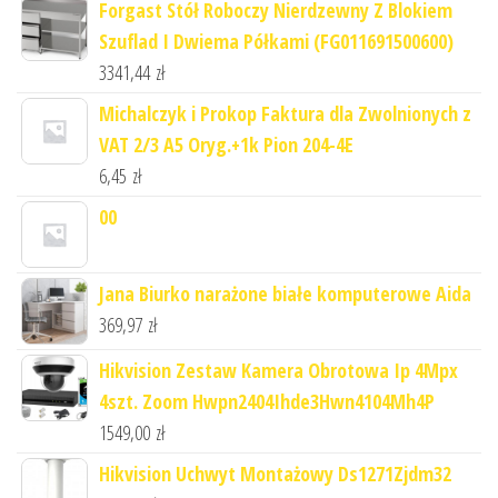
Forgast Stół Roboczy Nierdzewny Z Blokiem
Szuflad I Dwiema Półkami (FG011691500600)
3341,44
zł
Michalczyk i Prokop Faktura dla Zwolnionych z
VAT 2/3 A5 Oryg.+1k Pion 204-4E
6,45
zł
00
Jana Biurko narażone białe komputerowe Aida
369,97
zł
Hikvision Zestaw Kamera Obrotowa Ip 4Mpx
4szt. Zoom Hwpn2404Ihde3Hwn4104Mh4P
1549,00
zł
Hikvision Uchwyt Montażowy Ds1271Zjdm32