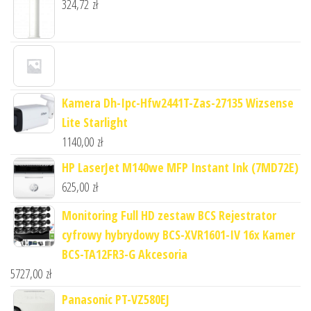
324,72
zł
Kamera Dh-Ipc-Hfw2441T-Zas-27135 Wizsense
Lite Starlight
1140,00
zł
HP LaserJet M140we MFP Instant Ink (7MD72E)
625,00
zł
Monitoring Full HD zestaw BCS Rejestrator
cyfrowy hybrydowy BCS-XVR1601-IV 16x Kamer
BCS-TA12FR3-G Akcesoria
5727,00
zł
Panasonic PT-VZ580EJ