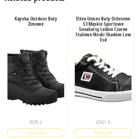
Kayoba Outdoor Buty
Elten Unisex Buty Ochronne
Zimowe
S3 Męskie Sportowe
Sneakersy Lekkie Czarne
Stalowe Noski Shadow Low
Esd
89,99
zł
474,21
zł
Zobacz cenę
Zobacz cenę