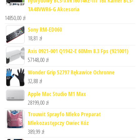
hybrydowy BCS-XVR16014KE-III 16x Kamer BCS-
TA48VWR6-G Akcesoria
14850,00
zł
Sony RM-ED060
18,81
zł
Axis 0921-001 Q1942-E 60Mm 8.3 Fps (921001)
57148,00
zł
Wonder Grip 52797 Rękawice Ochronne
32,88
zł
Apple Mac Studio M1 Max
28199,00
zł
Trouwit Sprayfo Mleko Preparat
Mlekozastępczy Owiec Kóz
389,99
zł