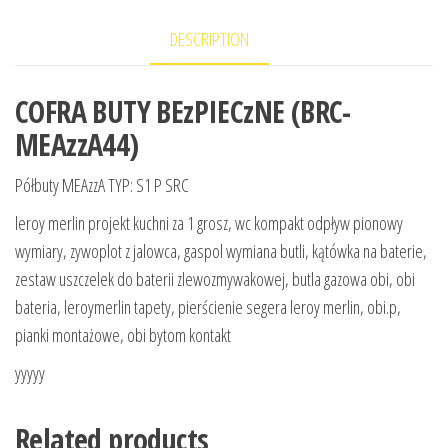
DESCRIPTION
COFRA BUTY BEzPIECzNE (BRC-
MEAzzA44)
Półbuty MEAzzA TYP: S1 P SRC
leroy merlin projekt kuchni za 1 grosz, wc kompakt odpływ pionowy
wymiary, zywoplot z jalowca, gaspol wymiana butli, kątówka na baterie,
zestaw uszczelek do baterii zlewozmywakowej, butla gazowa obi, obi
bateria, leroymerlin tapety, pierścienie segera leroy merlin, obi.p,
pianki montażowe, obi bytom kontakt
yyyyy
Related products