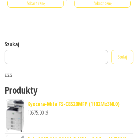
Zobacz cenę
Zobacz cenę
Szukaj
Szukaj
zzzzz
Produkty
Kyocera-Mita FS-C8520MFP (1102Mz3NL0)
10575,00
zł