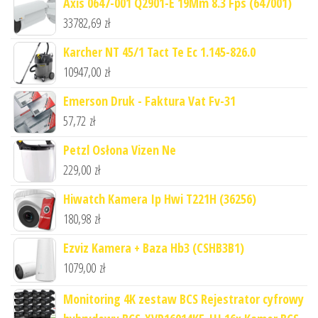
Axis 0647-001 Q2901-E 19Mm 8.3 Fps (647001)
33782,69
zł
Karcher NT 45/1 Tact Te Ec 1.145-826.0
10947,00
zł
Emerson Druk - Faktura Vat Fv-31
57,72
zł
Petzl Osłona Vizen Ne
229,00
zł
Hiwatch Kamera Ip Hwi T221H (36256)
180,98
zł
Ezviz Kamera + Baza Hb3 (CSHB3B1)
1079,00
zł
Monitoring 4K zestaw BCS Rejestrator cyfrowy