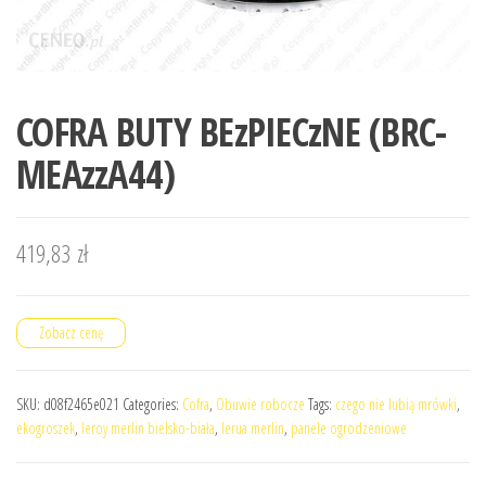
COFRA BUTY BEzPIECzNE (BRC-
MEAzzA44)
419,83
zł
Zobacz cenę
SKU:
d08f2465e021
Categories:
Cofra
,
Obuwie robocze
Tags:
czego nie lubią mrówki
,
ekogroszek
,
leroy merlin bielsko-biała
,
lerua merlin
,
panele ogrodzeniowe