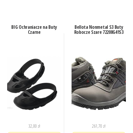
BIG Ochraniacze na Buty
Bellota Nonmetal S3 Buty
Czarne
Robocze Szare 72208G41S3
32,00
zł
261,70
zł