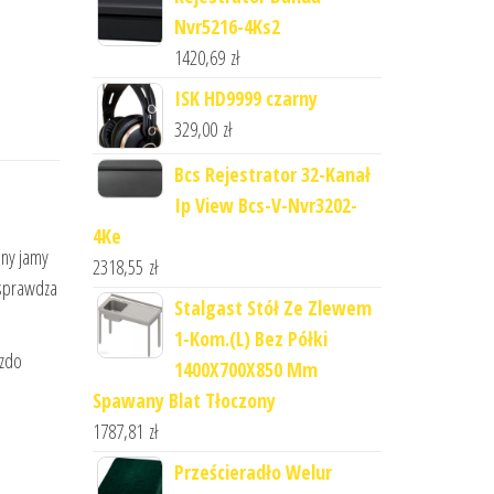
Nvr5216-4Ks2
1420,69
zł
ISK HD9999 czarny
329,00
zł
Bcs Rejestrator 32-Kanał
Ip View Bcs-V-Nvr3202-
4Ke
eny jamy
2318,55
zł
 sprawdza
Stalgast Stół Ze Zlewem
1-Kom.(L) Bez Półki
azdo
1400X700X850 Mm
Spawany Blat Tłoczony
1787,81
zł
Prześcieradło Welur