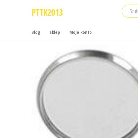
Przejdź
PTTK2013
do
treści
Blog
Sklep
Moje konto