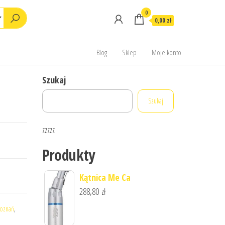
0
0,00 zł
Blog
Sklep
Moje konto
Szukaj
Szukaj
zzzzz
Produkty
Kątnica Me Ca
288,80
zł
poznań
,