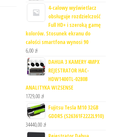
4-calowy wyświetlacz
obsługuje rozdzielczość
Full HD+ i szeroką gamę
kolorów. Stosunek ekranu do
całości smartfona wynosi 90
6,00
zł
DAHUA 3 KAMERY 4MPX
REJESTRATOR HAC-
HDW1400TL-0280B
ANALITYKA WIZSENSE
1729,00
zł
Fujitsu Tesla M10 32GB
GDDR5 (S26361F2222L910)
34440,00
zł
Rejestrator Dahua