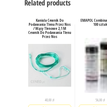
Related products
Kaniula Cewnik Do
EMAPOL Combina 
Podawania Tlenu Przez Nos
100 sztu
/ Wąsy Tlenowe 2,1 M
Cewnik Do Podawania Tlenu
Przez Nos
40,00
zł
56,00
zł