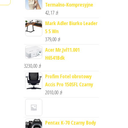
Termalno-Kompresyjne
42,17
zł
Mark Adler Biurko Leader
5 5 Wn
379,00
zł
Acer Mr.Jvl11.001
H6541Bdk
3230,00
zł
Profim Fotel obrotowy
Accis Pro 150SFL Czarny
2010,00
zł
Pentax K-70 Czarny Body