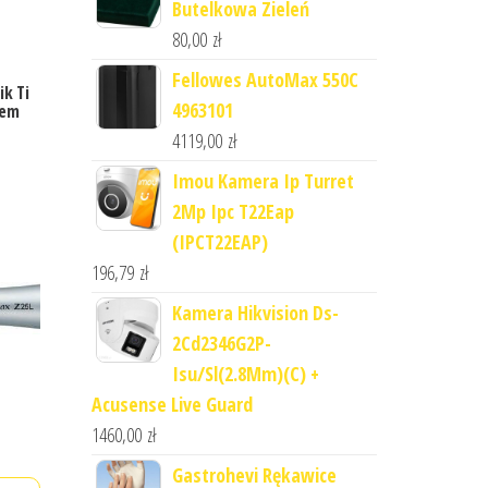
Butelkowa Zieleń
80,00
zł
Fellowes AutoMax 550C
ik Ti
4963101
łem
4119,00
zł
Imou Kamera Ip Turret
2Mp Ipc T22Eap
(IPCT22EAP)
196,79
zł
Kamera Hikvision Ds-
2Cd2346G2P-
Isu/Sl(2.8Mm)(C) +
Acusense Live Guard
1460,00
zł
Gastrohevi Rękawice