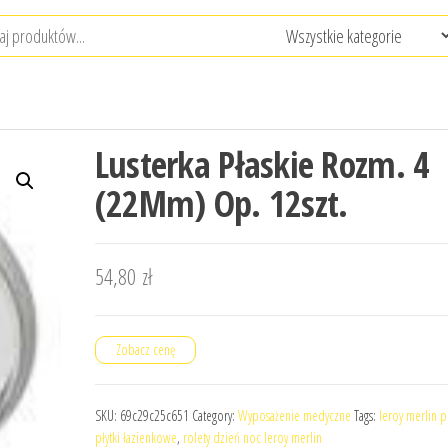
Lusterka Płaskie Rozm. 4
(22Mm) Op. 12szt.
54,80
zł
Zobacz cenę
SKU:
69c29c25c651
Category:
Wyposażenie medyczne
Tags:
leroy merlin 
płytki łazienkowe
,
rolety dzień noc leroy merlin