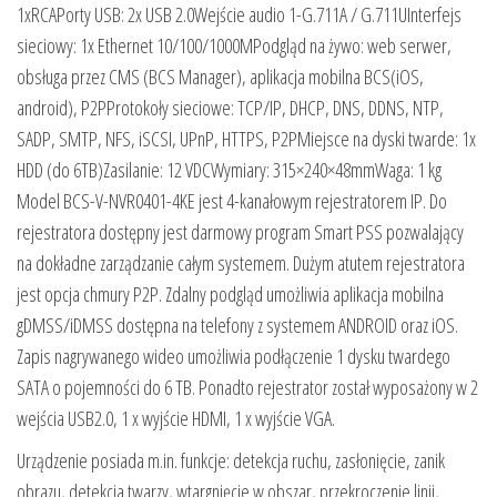
1xRCAPorty USB: 2x USB 2.0Wejście audio 1-G.711A / G.711UInterfejs
sieciowy: 1x Ethernet 10/100/1000MPodgląd na żywo: web serwer,
obsługa przez CMS (BCS Manager), aplikacja mobilna BCS(iOS,
android), P2PProtokoły sieciowe: TCP/IP, DHCP, DNS, DDNS, NTP,
SADP, SMTP, NFS, iSCSI, UPnP, HTTPS, P2PMiejsce na dyski twarde: 1x
HDD (do 6TB)Zasilanie: 12 VDCWymiary: 315×240×48mmWaga: 1 kg
Model BCS-V-NVR0401-4KE jest 4-kanałowym rejestratorem IP. Do
rejestratora dostępny jest darmowy program Smart PSS pozwalający
na dokładne zarządzanie całym systemem. Dużym atutem rejestratora
jest opcja chmury P2P. Zdalny podgląd umożliwia aplikacja mobilna
gDMSS/iDMSS dostępna na telefony z systemem ANDROID oraz iOS.
Zapis nagrywanego wideo umożliwia podłączenie 1 dysku twardego
SATA o pojemności do 6 TB. Ponadto rejestrator został wyposażony w 2
wejścia USB2.0, 1 x wyjście HDMI, 1 x wyjście VGA.
Urządzenie posiada m.in. funkcje: detekcja ruchu, zasłonięcie, zanik
obrazu, detekcja twarzy, wtargnięcie w obszar, przekroczenie linii,