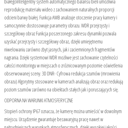
białegoInteligentny system automatycznego balansu bieli umożliwia
reprodukcję materiału wideo z zachowaniem naturalnych proporcji
odcieni barwy białej. Funkcja AWB analizuje otoczenie pracy kamery i
samoczynnie dostosowuje parametry obrazu. WDR przejrzysty i
szczegółowy obraz Funkcja poszerzonego zakresu dynamiki pozwala
uzyskać przejrzysty i szczegółowy obraz, dzięki umiejętnemu
niwelowaniu zarówno zbyt jasnych, jak i zaciemnionych fragmentów
nagrania. Dzięki systemowi WDR możliwe jest zachowanie czytelności
całości monitoringu w miejscach o zróżnicowanym poziomie oświetlenia
obserwowanej sceny. 3D DNR- Cyfrowa redukcja szumów (mrowienia
obrazu) Algorytmy stosowane w kamerach analizują obraz oraz redukują
poziom szumów zarówno na obiektach stałych jak i poruszających się.
ODPORNA NA WARUNKI ATMOSFERYCZNE
Stopień ochrony IP67 oznacza, że ​​kamerę można umieścić w dowolnym
miejscu. Urządzenie gwarantuje bezawaryjną pracę nawet w
najtrudniejszych warunkach atmosferycznych, dzięki wysokiej jakości