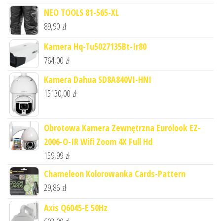
NEO TOOLS 81-565-XL
89,90
zł
Kamera Hq-Tu5027135Bt-Ir80
764,00
zł
Kamera Dahua SD8A840VI-HNI
15130,00
zł
Obrotowa Kamera Zewnętrzna Eurolook EZ-
2006-O-IR Wifi Zoom 4X Full Hd
159,99
zł
Chameleon Kolorowanka Cards-Pattern
29,86
zł
Axis Q6045-E 50Hz