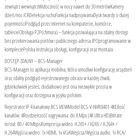
zewnątrz wewnątrzWidoczność w nocy nawet do 30 metrówKamery
dzień/noc ICRDetekcja ruchuFunkcja nadpisywaniaDysk twardy o dużej
pojemnościPodgląd przez internet na komputerze, komórce,
tablecieObsługa P2P(chmura) – funkcja pozwalająca na zdalny dostęp
bez przekierowania portów i publicznego adresu IPOprogramowanie w
kompleciePolska instrukcja obsługi, konfiguracji oraz montażu
DOSTĘP ZDALNY – BCS-Manager
BCS-Manager to aplikacja mobilna, która umożliwi konfigurację urządzeń
oraz zdalny podgląd rejestrowanego obrazu w każdej chwili,
gdziekolwiek jesteś, dodatkowo jest ona niezwykle prosta w
konfiguracji oraz dostępna w języku polskim.
Rejestrator IP 4 kanałowy BCS VIEWModel BCS-V-NVR0401-4KEIlość
kanałów: 4Rozdzielczość nagrywania: do 8 Mpx (4K Ultra HD)Bitrate
in/out: 80 / 40 MbpsKompresja wideo: H.265+ / H265 / H.264+ /
H.264Wyjścia wideo: 1x HDMI, 1x VGAWejścia/Wyjścia audio: 1x RCA/