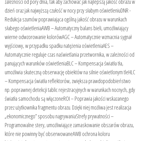
zależności od pory dnia, tak aby zachować jak najlepszą jakość obrazu w
dzień oraz jak najwyższą czułość w nocy przy słabym oświetleniuDNR -
Redukcja szumów poprawiająca ogólną jakość obrazu w warunkach
słabego oświetleniaAWB – Automatyczny balans bieli, umożliwiający
wierne odwzorowanie kolorówAGC – Automatycznie wzmacnia sygnał
wyjściowy, w przypadku spadku natężenia oświetleniaAES –
Automatycznie reguluje czas naświetlania przetwornika, w zależności od
panujących warunków oświetleniaBLC – Kompensacja światła tła,
umożliwia skuteczną obserwację obiektów na silnie oświetlonym tleHLC
– Kompensacja światła reflektorów, zwiększa prawdopodobieństwo
np. poprawnej detekcji tablic rejestracyjnych w warunkach nocnych, gdy
światła samochodu są włączoneROI – Poprawia jakości wskazanego
przez użytkownika fragmentu obrazu. Dzięki niej możliwa jest realizacja
„ekonomicznego” sposobu nagrywaniaStrefy prywatności –
Programowalne stery, umożliwiające zamaskowanie obszarów obrazu,
które nie powinny być obserwowaneAWB ochrona koloru