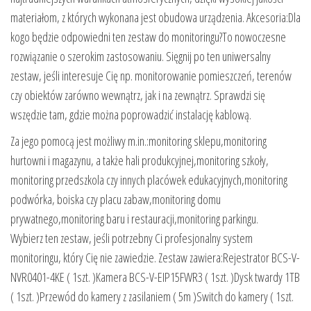
materiałom, z których wykonana jest obudowa urządzenia. Akcesoria:Dla
kogo będzie odpowiedni ten zestaw do monitoringu?To nowoczesne
rozwiązanie o szerokim zastosowaniu. Sięgnij po ten uniwersalny
zestaw, jeśli interesuje Cię np. monitorowanie pomieszczeń, terenów
czy obiektów zarówno wewnątrz, jak i na zewnątrz. Sprawdzi się
wszędzie tam, gdzie można poprowadzić instalację kablową.
Za jego pomocą jest możliwy m.in.:monitoring sklepu,monitoring
hurtowni i magazynu, a także hali produkcyjnej,monitoring szkoły,
monitoring przedszkola czy innych placówek edukacyjnych,monitoring
podwórka, boiska czy placu zabaw,monitoring domu
prywatnego,monitoring baru i restauracji,monitoring parkingu.
Wybierz ten zestaw, jeśli potrzebny Ci profesjonalny system
monitoringu, który Cię nie zawiedzie. Zestaw zawiera:Rejestrator BCS-V-
NVR0401-4KE ( 1szt. )Kamera BCS-V-EIP15FWR3 ( 1szt. )Dysk twardy 1TB
( 1szt. )Przewód do kamery z zasilaniem ( 5m )Switch do kamery ( 1szt.