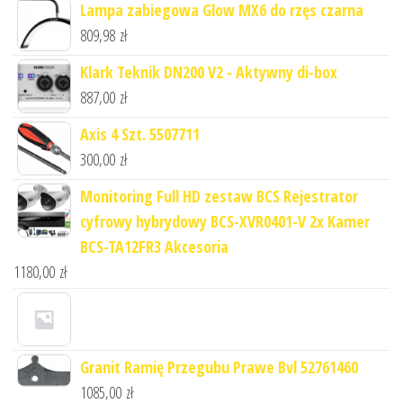
Lampa zabiegowa Glow MX6 do rzęs czarna
809,98
zł
Klark Teknik DN200 V2 - Aktywny di-box
887,00
zł
Axis 4 Szt. 5507711
300,00
zł
Monitoring Full HD zestaw BCS Rejestrator
cyfrowy hybrydowy BCS-XVR0401-V 2x Kamer
BCS-TA12FR3 Akcesoria
1180,00
zł
Granit Ramię Przegubu Prawe Bvl 52761460
1085,00
zł