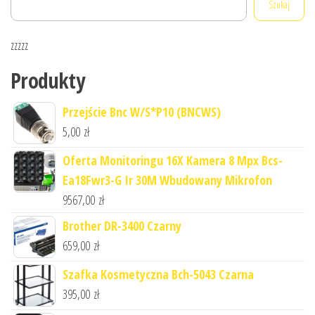
Szukaj
zzzzz
Produkty
Przejście Bnc W/S*P10 (BNCWS)
5,00
zł
Oferta Monitoringu 16X Kamera 8 Mpx Bcs-
Ea18Fwr3-G Ir 30M Wbudowany Mikrofon
9567,00
zł
Brother DR-3400 Czarny
659,00
zł
Szafka Kosmetyczna Bch-5043 Czarna
395,00
zł