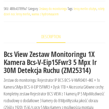
SKU:
488b437899a7
Category:
Zestawy do monitoringu
Tags:
leroy merlin olsztyn
,
rolety
dzień noc leroy merlin
,
wanna z hydromasażem
DESCRIPTION
Bcs View Zestaw Monitoringu 1X
Kamera Bcs-V-Eip15Fwr3 5 Mpx Ir
30M Detekcja Ruchu (ZM25314)
Zestaw do monitoringu: Rejestrator IP BCS BCS-V-NVR0401-4KE + 1x
Kamera 5Mpx BCS-V-EIP15FWR3 + Dysk 1TB + Akcesoria:Główne cechy:
Kompletny zestaw Rejestrator BCS VIEW z 1 kamerą IP 5 MpxMozliwość
rozbudowy o dodatkowe 3 kamery do 8 MpxWysoka jakość obrazu
(2560 x 1920) 15 kl./s przy 5 Mpx Kamery z możliwością montażu