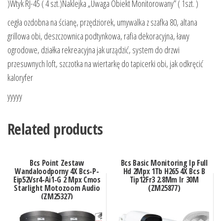
)Wtyk RJ-45 ( 4 szt.)Naklejka „Uwaga Obiekt Monitorowany” ( 1szt. )
cegła ozdobna na ścianę, przędziorek, umywalka z szafka 80, altana
grillowa obi, deszczownica podtynkowa, rafia dekoracyjna, ławy
ogrodowe, działka rekreacyjna jak urządzić, system do drzwi
przesuwnych loft, szczotka na wiertarkę do tapicerki obi, jak odkręcić
kaloryfer
yyyyy
Related products
Bcs Point Zestaw
Bcs Basic Monitoring Ip Full
Wandaloodporny 4X Bcs-P-
Hd 2Mpx 1Tb H265 4X Bcs B
Eip52Vsr4-Ai1-G 2 Mpx Cmos
Tip12Fr3 2.8Mm Ir 30M
Starlight Motozoom Audio
(ZM25877)
(ZM25327)