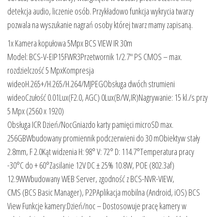
detekcja audio, liczenie osób. Przykładowo funkcja wykrycia twarzy
pozwala na wyszukanie nagrań osoby której twarz mamy zapisaną.
1x Kamera kopułowa 5Mpx BCS VIEW IR 30m
Model: BCS-V-EIP15FWR3Przetwornik 1/2.7″ PS CMOS – max.
rozdzielczość 5 MpxKompresja
wideoH.265+/H.265/H.264/MJPEGObsługa dwóch strumieni
wideoCzułość 0.01Lux(F2.0, AGC) 0Lux(B/W,IR)Nagrywanie: 15 kl./s przy
5 Mpx (2560 x 1920)
Obsługa ICR Dzień/NocGniazdo karty pamięci microSD max.
256GBWbudowany promiennik podczerwieni do 30 mObiektyw stały
2.8mm, F 2.0Kąt widzenia H: 98° V: 72° D: 114.7°Temperatura pracy
-30°C do + 60°Zasilanie 12V DC ± 25% 10.8W, POE (802.3af)
12.9WWbudowany WEB Server, zgodność z BCS-NVR-VIEW,
CMS (BCS Basic Manager), P2PAplikacja mobilna (Android, iOS) BCS
View Funkcje kamery:Dzień/noc – Dostosowuje pracę kamery w