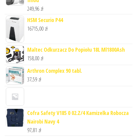
249,96
zł
HSM Securio P44
16715,00
zł
Maltec Odkurzacz Do Popiołu 18L Ml1800Ash
158,00
zł
Arthron Complex 90 tabl.
37,59
zł
Cofra Safety V185 0 02.Z/4 Kamizelka Robocza
Nairobi Navy 4
97,81
zł