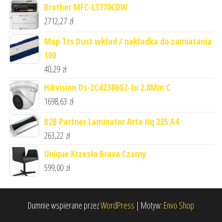
Brother MFC-L3770CDW
2712,27
zł
Mop Tts Dust wkład / nakładka do zamiatania
100
40,29
zł
Hikvision Ds-2Cd2386G2-Iu 2.8Mm C
1698,63
zł
B2B Partner Laminator Arta Hq 235 A4
263,22
zł
Unique Krzesło Brava Czarny
599,00
zł
Dumnie wspierane przez
WordPress
|
Motyw:
Envo Shop