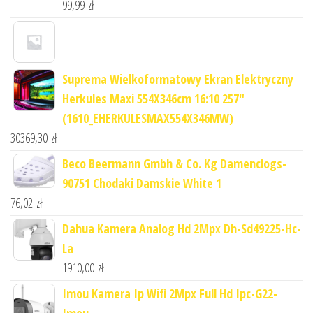
99,99
zł
Suprema Wielkoformatowy Ekran Elektryczny
Herkules Maxi 554X346cm 16:10 257"
(1610_EHERKULESMAX554X346MW)
30369,30
zł
Beco Beermann Gmbh & Co. Kg Damenclogs-
90751 Chodaki Damskie White 1
76,02
zł
Dahua Kamera Analog Hd 2Mpx Dh-Sd49225-Hc-
La
1910,00
zł
Imou Kamera Ip Wifi 2Mpx Full Hd Ipc-G22-
Imou