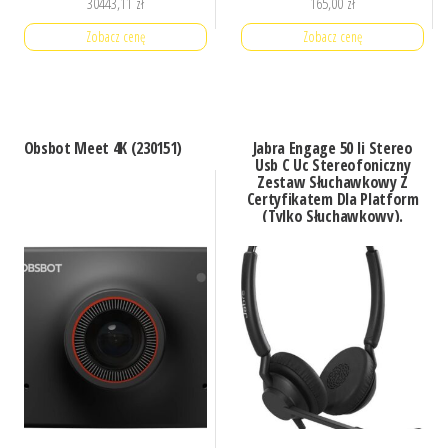
30443,11
zł
165,00
zł
Zobacz cenę
Zobacz cenę
Obsbot Meet 4K (230151)
Jabra Engage 50 Ii Stereo
Usb C Uc Stereofoniczny
Zestaw Słuchawkowy Z
Certyfikatem Dla Platform
(Tylko Słuchawkowy).