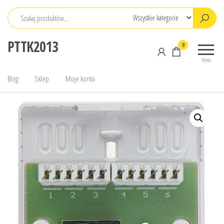
Przejdź
do
treści
PTTK2013
0
Menu
Blog
Sklep
Moje konto