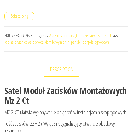
Zobacz cenę
SKU:
78e3eb4f7628
Categories:
Akcesoria do sprzętu prezentacyjnego
,
Satel
Tags:
kabina prysznicowa z brodzikiem leroy merlin
,
panele
,
pergola ogrodowa
DESCRIPTION
Satel Moduł Zacisków Montażowych
Mz 2 Ct
MZ-2-CT ułatwia wykonywanie połączeń w instalacjach niskoprądowych
Ilość zacisków: 22 + 2 ( Wyłącznik sygnalizujący otwarcie obudowy
TAMPER )