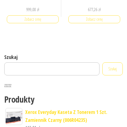
999,00
zł
677,26
zł
Zobacz cenę
Zobacz cenę
Szukaj
Szukaj
zzzzz
Produkty
Xerox Everyday Kaseta Z Tonerem 1 Szt.
Zamiennik Czarny (006R04235)