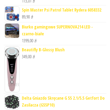
113,01
zł
Spin Master Psi Patrol Tablet Rydera 6058332
89,90
zł
Biurko gamingowe SUPERNOVA214 LED -
czarno-białe
1399,00
zł
Beautifly B-Glossy Blush
349,00
zł
Delta Gniazdo Skręcane G 55 2.1/5.5 Getfort Do
Zasilacza (G55P10)