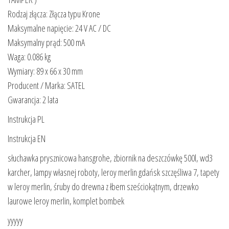
Rodzaj złącza: Złącza typu Krone
Maksymalne napięcie: 24 V AC / DC
Maksymalny prąd: 500 mA
Waga: 0.086 kg
Wymiary: 89 x 66 x 30 mm
Producent / Marka: SATEL
Gwarancja: 2 lata
Instrukcja PL
Instrukcja EN
słuchawka prysznicowa hansgrohe, zbiornik na deszczówkę 500l, wd3
karcher, lampy własnej roboty, leroy merlin gdańsk szczęśliwa 7, tapety
w leroy merlin, śruby do drewna z łbem sześciokątnym, drzewko
laurowe leroy merlin, komplet bombek
yyyyy