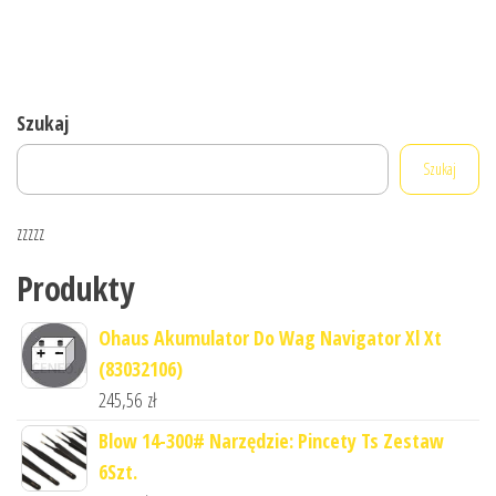
Szukaj
Szukaj
zzzzz
Produkty
Ohaus Akumulator Do Wag Navigator Xl Xt
(83032106)
245,56
zł
Blow 14-300# Narzędzie: Pincety Ts Zestaw
6Szt.