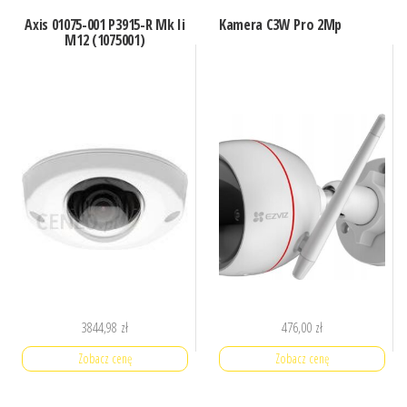
Axis 01075-001 P3915-R Mk Ii
Kamera C3W Pro 2Mp
M12 (1075001)
3844,98
zł
476,00
zł
Zobacz cenę
Zobacz cenę