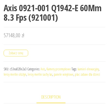
Axis 0921-001 Q1942-E 60Mm
8.3 Fps (921001)
57148,00
zł
Zobacz cenę
SKU:
c53ea028e2a3
Categories:
Axis
,
Kamery przemysłowe
Tags:
kamień elewacyjny
,
leroy merlin olsztyn
,
leroy merlin suchy las
,
panele winylowe
,
plac zabaw dla dzieci
DESCRIPTION