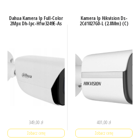
Dahua Kamera Ip Full-Color
Kamera Ip Hikvision Ds-
2Mpx Dh-Ipc-Hfw3249E-As
2Cd1027G0-L (2.8Mm) (C)
349,00
zł
401,00
zł
Zobacz cenę
Zobacz cenę