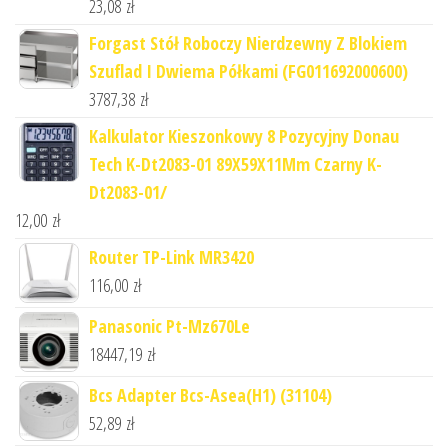
23,08
zł
Forgast Stół Roboczy Nierdzewny Z Blokiem
Szuflad I Dwiema Półkami (FG011692000600)
3787,38
zł
Kalkulator Kieszonkowy 8 Pozycyjny Donau
Tech K-Dt2083-01 89X59X11Mm Czarny K-
Dt2083-01/
12,00
zł
Router TP-Link MR3420
116,00
zł
Panasonic Pt-Mz670Le
18447,19
zł
Bcs Adapter Bcs-Asea(H1) (31104)
52,89
zł