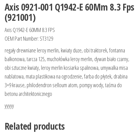
Axis 0921-001 Q1942-E 60Mm 8.3 Fps
(921001)
Axis Q1942-E 60MM 8.3 FPS
OEM Part Number: ST3129
regały drewniane leroy merlin, kwiaty duze, obi traktorek, fontanna
balkonowa, tarcza 125, muchołówka leroy merlin, dywan biało czarny,
obi sztuczne kwiaty, leroy merlin kosiarka spalinowa, umywalka misa
nablatowa, mata plastikowa na ogrodzenie, farba do płytek, drabina
3×9 krause, philodendron selloum atom, pompy wody, taśma do
betonu architektonicznego
yyyyy
Related products