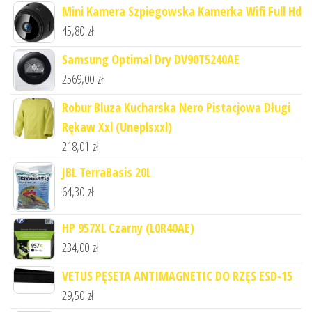
Mini Kamera Szpiegowska Kamerka Wifi Full Hd
45,80
zł
Samsung Optimal Dry DV90T5240AE
2569,00
zł
Robur Bluza Kucharska Nero Pistacjowa Długi
Rękaw Xxl (Uneplsxxl)
218,01
zł
JBL TerraBasis 20L
64,30
zł
HP 957XL Czarny (L0R40AE)
234,00
zł
VETUS PĘSETA ANTIMAGNETIC DO RZĘS ESD-15
29,50
zł