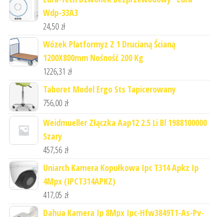
Wdp-33A3
24,50
zł
Wózek Platformyz Z 1 Drucianą Ścianą
1200X800mm Nośność 200 Kg
1226,31
zł
Taboret Model Ergo Sts Tapicerowany
756,00
zł
Weidmueller Złączka Aap12 2.5 Li Bl 1988100000
Szary
457,56
zł
Uniarch Kamera Kopułkowa Ipc T314 Apkz Ip
4Mpx (IPCT314APKZ)
417,05
zł
Dahua Kamera Ip 8Mpx Ipc-Hfw3849T1-As-Pv-