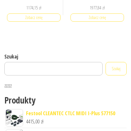
1174,15
zł
1977,84
zł
Zobacz cenę
Zobacz cenę
Szukaj
Szukaj
zzzzz
Produkty
Festool CLEANTEC CTLC MIDI I-Plus 577150
4415,00
zł