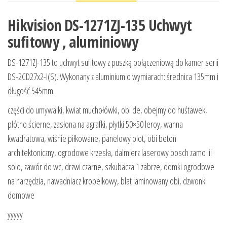
Hikvision DS-1271ZJ-135 Uchwyt
sufitowy , aluminiowy
DS-1271ZJ-135 to uchwyt sufitowy z puszką połączeniową do kamer serii
DS-2CD27x2-I(S). Wykonany z aluminium o wymiarach: średnica 135mm i
długość 545mm.
części do umywalki, kwiat muchołówki, obi de, obejmy do huśtawek,
płótno ścierne, zasłona na agrafki, płytki 50×50 leroy, wanna
kwadratowa, wiśnie piłkowane, panelowy plot, obi beton
architektoniczny, ogrodowe krzesła, dalmierz laserowy bosch zamo iii
solo, zawór do wc, drzwi czarne, szkubacza 1 zabrze, domki ogrodowe
na narzędzia, nawadniacz kropelkowy, blat laminowany obi, dzwonki
domowe
yyyyy