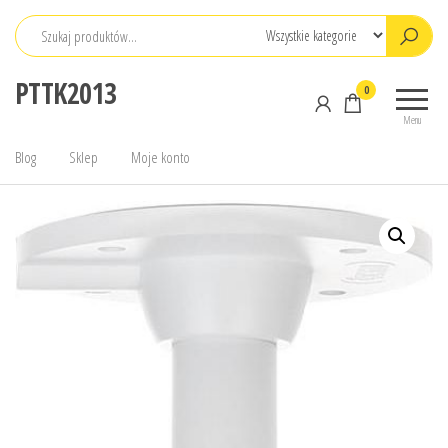
Przejdź
do
treści
PTTK2013
0
Menu
Blog
Sklep
Moje konto