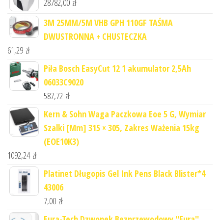
28782,00
zł
3M 25MM/5M VHB GPH 110GF TAŚMA
DWUSTRONNA + CHUSTECZKA
61,29
zł
Piła Bosch EasyCut 12 1 akumulator 2,5Ah
06033C9020
587,72
zł
Kern & Sohn Waga Paczkowa Eoe 5 G, Wymiar
Szalki [Mm] 315 × 305, Zakres Ważenia 15kg
(EOE10K3)
1092,24
zł
Platinet Długopis Gel Ink Pens Black Blister*4
43006
7,00
zł
Eura-Tech Dzwonek Bezprzewodowy ''Eura''