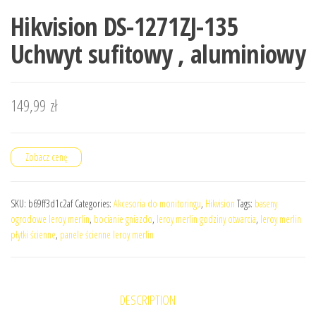
Hikvision DS-1271ZJ-135
Uchwyt sufitowy , aluminiowy
149,99
zł
Zobacz cenę
SKU:
b69ff3d1c2af
Categories:
Akcesoria do monitoringu
,
Hikvision
Tags:
baseny
ogrodowe leroy merlin
,
bocianie gniazdo
,
leroy merlin godziny otwarcia
,
leroy merlin
płytki ścienne
,
panele ścienne leroy merlin
DESCRIPTION