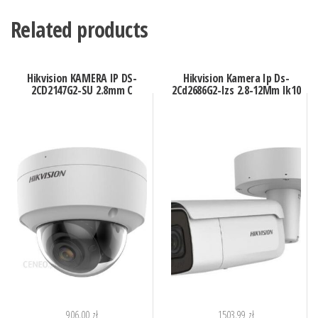
Related products
Hikvision KAMERA IP DS-
Hikvision Kamera Ip Ds-
2CD2147G2-SU 2.8mm C
2Cd2686G2-Izs 2.8-12Mm Ik10
906,00
zł
1503,99
zł