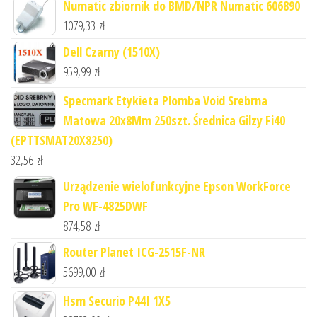
Numatic zbiornik do BMD/NPR Numatic 606890
1079,33
zł
Dell Czarny (1510X)
959,99
zł
Specmark Etykieta Plomba Void Srebrna
Matowa 20x8Mm 250szt. Średnica Gilzy Fi40
(EPTTSMAT20X8250)
32,56
zł
Urządzenie wielofunkcyjne Epson WorkForce
Pro WF-4825DWF
874,58
zł
Router Planet ICG-2515F-NR
5699,00
zł
Hsm Securio P44I 1X5