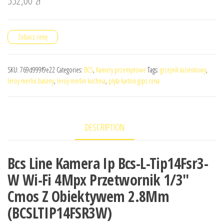
552,00
zł
Zobacz cenę
SKU:
769d999f9e22
Categories:
BCS
,
Kamery przemysłowe
Tags:
grzejnik łazienkowy
,
leroy merlin baseny
,
leroy merlin kuchnia
,
płyta karton gips cena
DESCRIPTION
Bcs Line Kamera Ip Bcs-L-Tip14Fsr3-
W Wi-Fi 4Mpx Przetwornik 1/3″
Cmos Z Obiektywem 2.8Mm
(BCSLTIP14FSR3W)