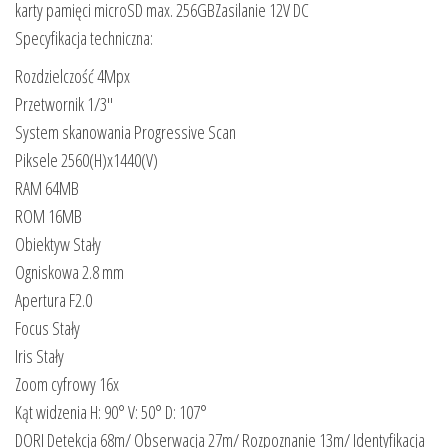
karty pamięci microSD max. 256GBZasilanie 12V DC
Specyfikacja techniczna:
Rozdzielczość 4Mpx
Przetwornik 1/3″
System skanowania Progressive Scan
Piksele 2560(H)x1440(V)
RAM 64MB
ROM 16MB
Obiektyw Stały
Ogniskowa 2.8 mm
Apertura F2.0
Focus Stały
Iris Stały
Zoom cyfrowy 16x
Kąt widzenia H: 90° V: 50° D: 107°
DORI Detekcja 68m/ Obserwacja 27m/ Rozpoznanie 13m/ Identyfikacja