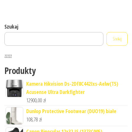
Szukaj
Szukaj
zzzzz
Produkty
Kamera Hikvision Ds-2Df8C442Ixs-Aelw(T5)
Acusense Ultra Darkfighter
12900,00
zł
Dunlop Protective Footwear (DUO19) białe
108,78
zł
Canon Binocular 12x32 IS (1373C005)