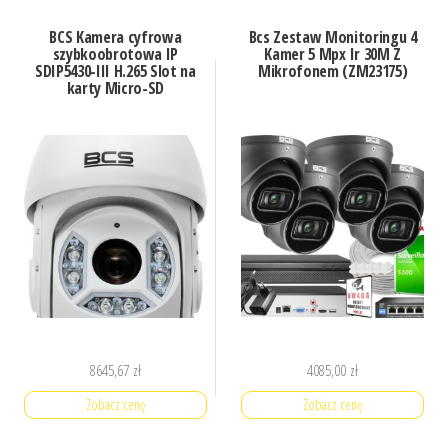
BCS Kamera cyfrowa
Bcs Zestaw Monitoringu 4
szybkoobrotowa IP
Kamer 5 Mpx Ir 30M Z
SDIP5430-III H.265 Slot na
Mikrofonem (ZM23175)
karty Micro-SD
8645,67
zł
4085,00
zł
Zobacz cenę
Zobacz cenę