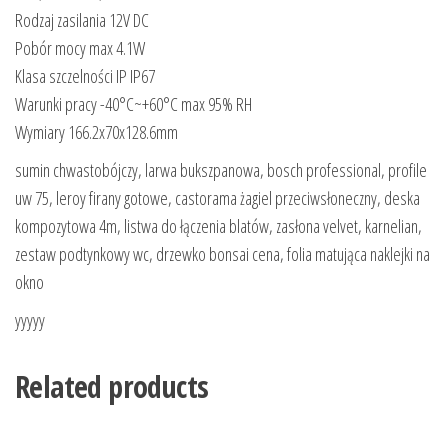
Rodzaj zasilania 12V DC
Pobór mocy max 4.1W
Klasa szczelności IP IP67
Warunki pracy -40°C~+60°C max 95% RH
Wymiary 166.2x70x128.6mm
sumin chwastobójczy, larwa bukszpanowa, bosch professional, profile
uw 75, leroy firany gotowe, castorama żagiel przeciwsłoneczny, deska
kompozytowa 4m, listwa do łączenia blatów, zasłona velvet, karnelian,
zestaw podtynkowy wc, drzewko bonsai cena, folia matująca naklejki na
okno
yyyyy
Related products