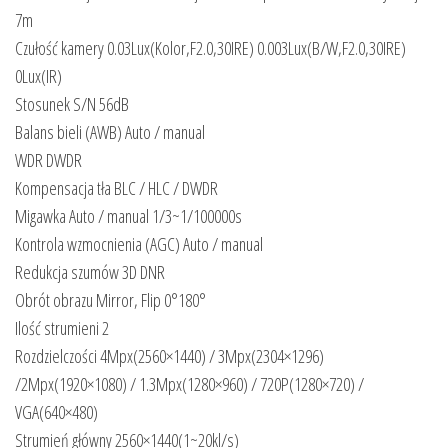
7m
Czułość kamery 0.03Lux(Kolor,F2.0,30IRE) 0.003Lux(B/W,F2.0,30IRE)
0Lux(IR)
Stosunek S/N 56dB
Balans bieli (AWB) Auto / manual
WDR DWDR
Kompensacja tła BLC / HLC / DWDR
Migawka Auto / manual 1/3~1/100000s
Kontrola wzmocnienia (AGC) Auto / manual
Redukcja szumów 3D DNR
Obrót obrazu Mirror, Flip 0°180°
Ilość strumieni 2
Rozdzielczości 4Mpx(2560×1440) / 3Mpx(2304×1296)
/2Mpx(1920×1080) / 1.3Mpx(1280×960) / 720P(1280×720) /
VGA(640×480)
Strumień główny 2560×1440(1~20kl/s)