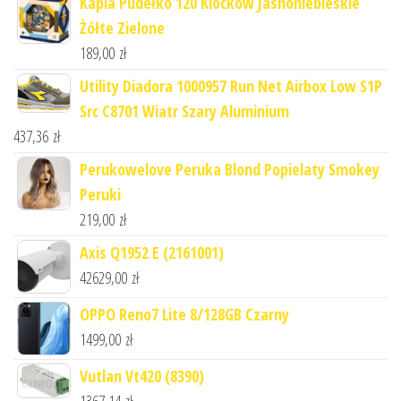
Kapla Pudełko 120 Klocków Jasnoniebieskie
Żółte Zielone
189,00
zł
Utility Diadora 1000957 Run Net Airbox Low S1P
Src C8701 Wiatr Szary Aluminium
437,36
zł
Perukowelove Peruka Blond Popielaty Smokey
Peruki
219,00
zł
Axis Q1952 E (2161001)
42629,00
zł
OPPO Reno7 Lite 8/128GB Czarny
1499,00
zł
Vutlan Vt420 (8390)
1367,14
zł