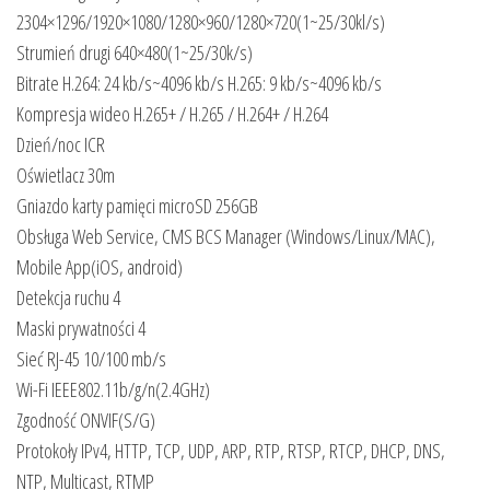
2304×1296/1920×1080/1280×960/1280×720(1~25/30kl/s)
Strumień drugi 640×480(1~25/30k/s)
Bitrate H.264: 24 kb/s~4096 kb/s H.265: 9 kb/s~4096 kb/s
Kompresja wideo H.265+ / H.265 / H.264+ / H.264
Dzień/noc ICR
Oświetlacz 30m
Gniazdo karty pamięci microSD 256GB
Obsługa Web Service, CMS BCS Manager (Windows/Linux/MAC),
Mobile App(iOS, android)
Detekcja ruchu 4
Maski prywatności 4
Sieć RJ-45 10/100 mb/s
Wi-Fi IEEE802.11b/g/n(2.4GHz)
Zgodność ONVIF(S/G)
Protokoły IPv4, HTTP, TCP, UDP, ARP, RTP, RTSP, RTCP, DHCP, DNS,
NTP, Multicast, RTMP