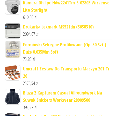
Kamera Dh-Ipc-Hdw2241Tm-S-0280B Wizsense
Lite Starlight
610,00
zł
Drukarka Lexmark MS521dn (36S0310)
2094,07
zł
Formówki Sekcyjne Profilowane (Op. 50 Szt.)
Duże 0.035Mm Soft
73,80
zł
Unicraft Zestaw Do Transportu Maszyn 20T Tr
20
2576,54
zł
Bluza Z Kapturem Casual Allroundwork Na
Suwak Snickers Workwear 28909500
392,37
zł