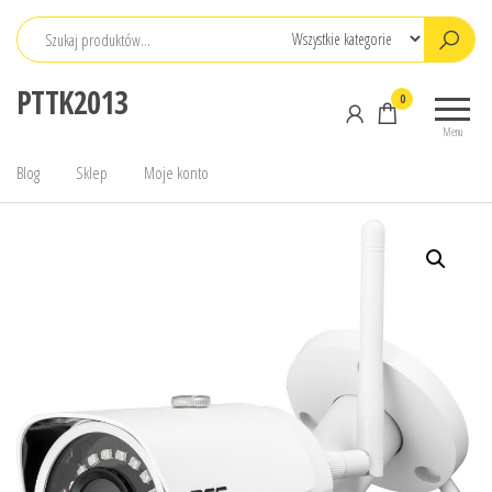
Przejdź
do
treści
PTTK2013
0
Menu
Blog
Sklep
Moje konto