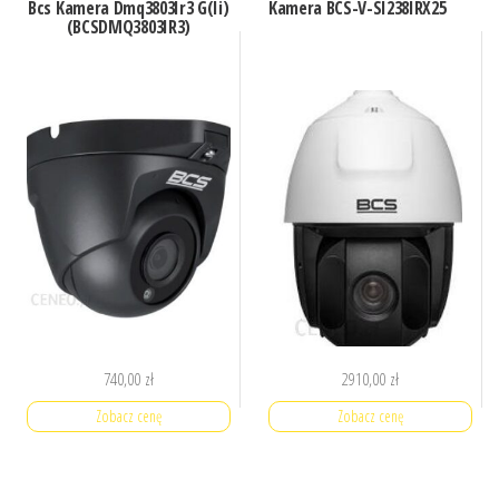
Bcs Kamera Dmq3803Ir3 G(Ii)
Kamera BCS-V-SI238IRX25
(BCSDMQ3803IR3)
740,00
zł
2910,00
zł
Zobacz cenę
Zobacz cenę