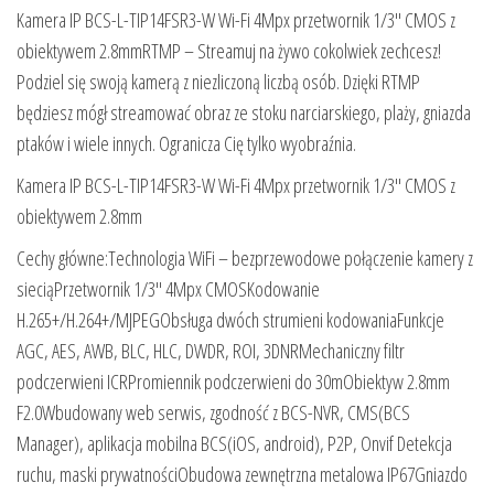
Kamera IP BCS-L-TIP14FSR3-W Wi-Fi 4Mpx przetwornik 1/3″ CMOS z
obiektywem 2.8mmRTMP – Streamuj na żywo cokolwiek zechcesz!
Podziel się swoją kamerą z niezliczoną liczbą osób. Dzięki RTMP
będziesz mógł streamować obraz ze stoku narciarskiego, plaży, gniazda
ptaków i wiele innych. Ogranicza Cię tylko wyobraźnia.
Kamera IP BCS-L-TIP14FSR3-W Wi-Fi 4Mpx przetwornik 1/3″ CMOS z
obiektywem 2.8mm
Cechy główne:Technologia WiFi – bezprzewodowe połączenie kamery z
sieciąPrzetwornik 1/3″ 4Mpx CMOSKodowanie
H.265+/H.264+/MJPEGObsługa dwóch strumieni kodowaniaFunkcje
AGC, AES, AWB, BLC, HLC, DWDR, ROI, 3DNRMechaniczny filtr
podczerwieni ICRPromiennik podczerwieni do 30mObiektyw 2.8mm
F2.0Wbudowany web serwis, zgodność z BCS-NVR, CMS(BCS
Manager), aplikacja mobilna BCS(iOS, android), P2P, Onvif Detekcja
ruchu, maski prywatnościObudowa zewnętrzna metalowa IP67Gniazdo