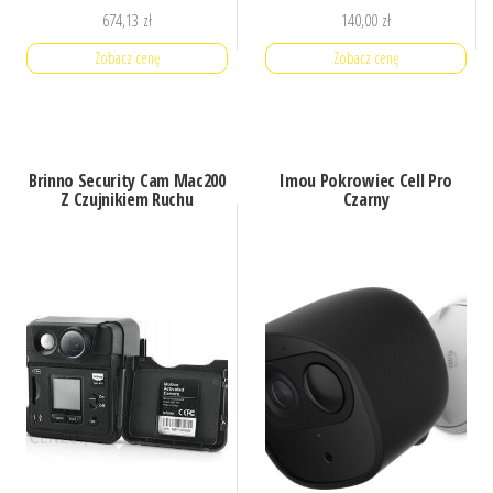
674,13
zł
140,00
zł
Zobacz cenę
Zobacz cenę
Brinno Security Cam Mac200
Imou Pokrowiec Cell Pro
Z Czujnikiem Ruchu
Czarny