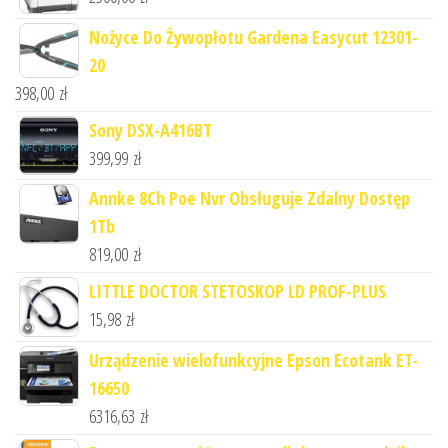
Nożyce Do Żywopłotu Gardena Easycut 12301-
20
398,00
zł
Sony DSX-A416BT
399,99
zł
Annke 8Ch Poe Nvr Obsługuje Zdalny Dostęp
1Tb
819,00
zł
LITTLE DOCTOR STETOSKOP LD PROF-PLUS
15,98
zł
Urządzenie wielofunkcyjne Epson Ecotank ET-
16650
6316,63
zł