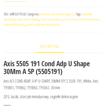
SKU:
d4f83d1703d2
Categories:
Akcesoria do monitoringu
,
Axis
Tags:
huśtawka
ogrodowa
,
leroy merlin dywany
,
leroy merlin gliwice
,
leroy merlin meble łazienkowe
,
leroy merlin tapety
,
panele winylowe leroy merlin
DESCRIPTION
Axis 5505 191 Cond Adp U Shape
30Mm A 5P (5505191)
Axis ACI COND ADAP 3/4″ U-SHAPE 30MM 5PCS 5505-191, White, Axis
T91B61, T91B62, T91B63, T91D61, 30 mm
20 5, taczki, storczyk miniaturowy, cegiełki dekoracyjne
yyyyy