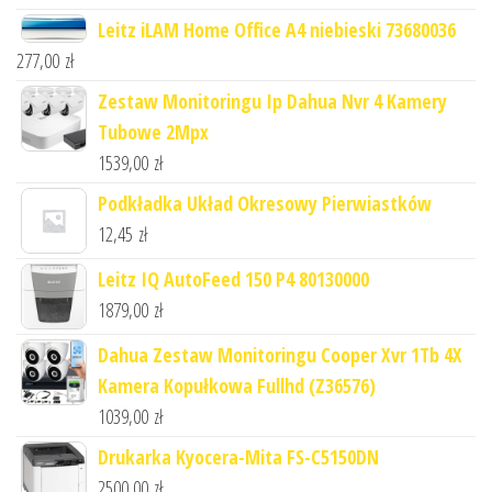
Leitz iLAM Home Office A4 niebieski 73680036
277,00
zł
Zestaw Monitoringu Ip Dahua Nvr 4 Kamery
Tubowe 2Mpx
1539,00
zł
Podkładka Układ Okresowy Pierwiastków
12,45
zł
Leitz IQ AutoFeed 150 P4 80130000
1879,00
zł
Dahua Zestaw Monitoringu Cooper Xvr 1Tb 4X
Kamera Kopułkowa Fullhd (Z36576)
1039,00
zł
Drukarka Kyocera-Mita FS-C5150DN
2500,00
zł