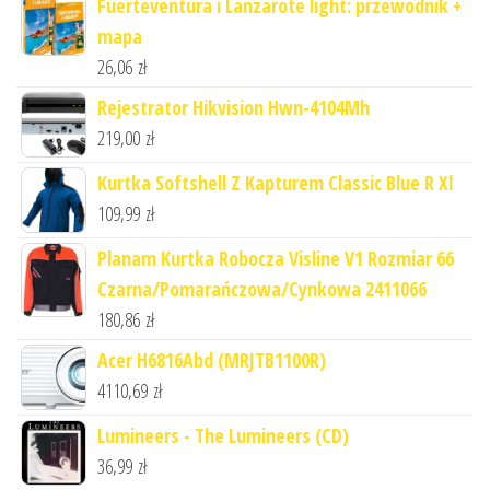
Fuerteventura i Lanzarote light: przewodnik +
mapa
26,06
zł
Rejestrator Hikvision Hwn-4104Mh
219,00
zł
Kurtka Softshell Z Kapturem Classic Blue R Xl
109,99
zł
Planam Kurtka Robocza Visline V1 Rozmiar 66
Czarna/Pomarańczowa/Cynkowa 2411066
180,86
zł
Acer H6816Abd (MRJTB1100R)
4110,69
zł
Lumineers - The Lumineers (CD)
36,99
zł