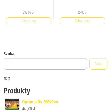
898,99
zł
35,00
zł
Zobacz cenę
Zobacz cenę
Szukaj
Szukaj
zzzzz
Produkty
Optoma Ds-9092Pwc
449,00
zł