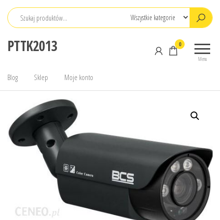
Przejdź
do
treści
PTTK2013
0
Menu
Blog
Sklep
Moje konto