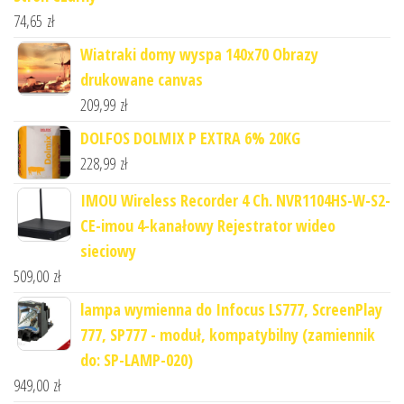
74,65
zł
Wiatraki domy wyspa 140x70 Obrazy
drukowane canvas
209,99
zł
DOLFOS DOLMIX P EXTRA 6% 20KG
228,99
zł
IMOU Wireless Recorder 4 Ch. NVR1104HS-W-S2-
CE-imou 4-kanałowy Rejestrator wideo
sieciowy
509,00
zł
lampa wymienna do Infocus LS777, ScreenPlay
777, SP777 - moduł, kompatybilny (zamiennik
do: SP-LAMP-020)
949,00
zł