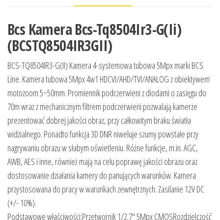
Bcs Kamera Bcs-Tq8504Ir3-G(Ii)
(BCSTQ8504IR3GII)
BCS-TQ8504IR3-G(II) Kamera 4-systemowa tubowa 5Mpx marki BCS
Line. Kamera tubowa 5Mpx 4w1 HDCVI/AHD/TVI/ANALOG z obiektywem
motozoom 5~50mm. Promiennik podczerwieni z diodami o zasięgu do
70m wraz z mechanicznym filtrem podczerwieni pozwalają kamerze
prezentować dobrej jakości obraz, przy całkowitym braku światła
widzialnego. Ponadto funkcja 3D DNR niweluje szumy powstałe przy
nagrywaniu obrazu w słabym oświetleniu. Różne funkcje, m.in. AGC,
AWB, AES i inne, również mają na celu poprawę jakości obrazu oraz
dostosowanie działania kamery do panujących warunków. Kamera
przystosowana do pracy w warunkach zewnętrznych. Zasilanie 12V DC
(+/- 10%).
Podstawowe właściwości:Przetwornik 1/2.7″ 5Mpx CMOSRozdzielczość