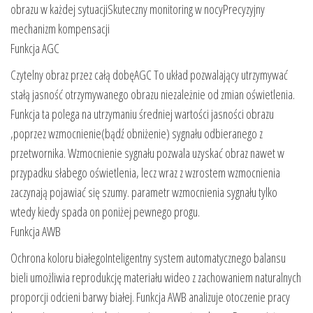
obrazu w każdej sytuacjiSkuteczny monitoring w nocyPrecyzyjny
mechanizm kompensacji
Funkcja AGC
Czytelny obraz przez całą dobęAGC To układ pozwalający utrzymywać
stałą jasność otrzymywanego obrazu niezależnie od zmian oświetlenia.
Funkcja ta polega na utrzymaniu średniej wartości jasności obrazu
,poprzez wzmocnienie(bądź obniżenie) sygnału odbieranego z
przetwornika. Wzmocnienie sygnału pozwala uzyskać obraz nawet w
przypadku słabego oświetlenia, lecz wraz z wzrostem wzmocnienia
zaczynają pojawiać się szumy. parametr wzmocnienia sygnału tylko
wtedy kiedy spada on poniżej pewnego progu.
Funkcja AWB
Ochrona koloru białegoInteligentny system automatycznego balansu
bieli umożliwia reprodukcję materiału wideo z zachowaniem naturalnych
proporcji odcieni barwy białej. Funkcja AWB analizuje otoczenie pracy