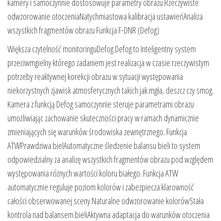
kamery i samoczynnie dostosowuje parametry obrazu.Rzeczywiste
odwzorowanie otoczeniaNatychmiastowa kalibracja ustawieńAnaliza
wszystkich fragmentów obrazu Funkcja F-DNR (Defog)
Większa czytelność monitoringuDefog Defog to Inteligentny system
przeciwmgielny którego zadaniem jest realizacja w czasie rzeczywistym
potrzeby reaktywnej korekcji obrazu w sytuacji występowania
niekorzystnych zjawisk atmosferycznych takich jak mgła, deszcz czy smog.
Kamera z funkcją Defog samoczynnie steruje parametrami obrazu
umożliwiając zachowanie skuteczności pracy w ramach dynamicznie
zmieniających się warunków środowiska zewnętrznego. Funkcja
ATWPrawdziwa bielAutomatyczne śledzenie balansu bieli to system
odpowiedzialny za analizę wszystkich fragmentów obrazu pod względem
występowania różnych wartości koloru białego. Funkcja ATW
automatycznie reguluje poziom kolorów i zabezpiecza klarowność
całości obserwowanej sceny.Naturalne odwzorowanie kolorówStała
kontrola nad balansem bieliAktywna adaptacja do warunków otoczenia