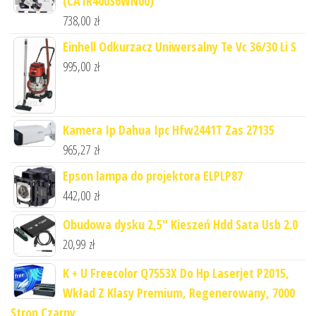
(CA1R400S6WN00)
738,00
zł
Einhell Odkurzacz Uniwersalny Te Vc 36/30 Li S
995,00
zł
Kamera Ip Dahua Ipc Hfw2441T Zas 27135
965,27
zł
Epson lampa do projektora ELPLP87
442,00
zł
Obudowa dysku 2,5" Kieszeń Hdd Sata Usb 2.0
20,99
zł
K + U Freecolor Q7553X Do Hp Laserjet P2015,
Wkład Z Klasy Premium, Regenerowany, 7000
Stron Czarny