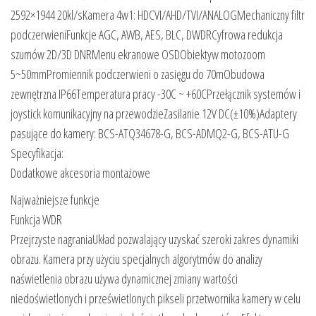
2592×1944 20kl/sKamera 4w1: HDCVI/AHD/TVI/ANALOGMechaniczny filtr
podczerwieniFunkcje AGC, AWB, AES, BLC, DWDRCyfrowa redukcja
szumów 2D/3D DNRMenu ekranowe OSDObiektyw motozoom
5~50mmPromiennik podczerwieni o zasięgu do 70mObudowa
zewnętrzna IP66Temperatura pracy -30C ~ +60CPrzełącznik systemów i
joystick komunikacyjny na przewodzieZasilanie 12V DC(±10%)Adaptery
pasujące do kamery: BCS-ATQ34678-G, BCS-ADMQ2-G, BCS-ATU-G
Specyfikacja:
Dodatkowe akcesoria montażowe
Najważniejsze funkcje
Funkcja WDR
Przejrzyste nagraniaUkład pozwalający uzyskać szeroki zakres dynamiki
obrazu. Kamera przy użyciu specjalnych algorytmów do analizy
naświetlenia obrazu używa dynamicznej zmiany wartości
niedoświetlonych i prześwietlonych pikseli przetwornika kamery w celu