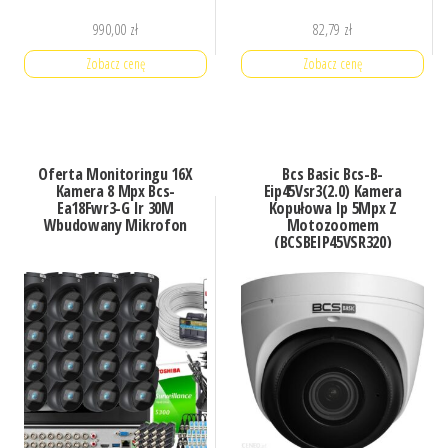
990,00
zł
82,79
zł
Zobacz cenę
Zobacz cenę
Oferta Monitoringu 16X
Bcs Basic Bcs-B-
Kamera 8 Mpx Bcs-
Eip45Vsr3(2.0) Kamera
Ea18Fwr3-G Ir 30M
Kopułowa Ip 5Mpx Z
Wbudowany Mikrofon
Motozoomem
(BCSBEIP45VSR320)