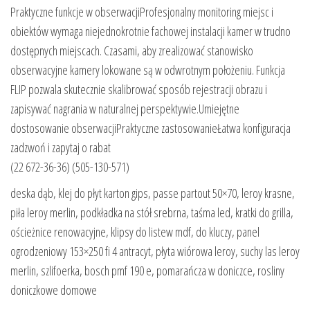
Praktyczne funkcje w obserwacjiProfesjonalny monitoring miejsc i
obiektów wymaga niejednokrotnie fachowej instalacji kamer w trudno
dostępnych miejscach. Czasami, aby zrealizować stanowisko
obserwacyjne kamery lokowane są w odwrotnym położeniu. Funkcja
FLIP pozwala skutecznie skalibrować sposób rejestracji obrazu i
zapisywać nagrania w naturalnej perspektywie.Umiejętne
dostosowanie obserwacjiPraktyczne zastosowanieŁatwa konfiguracja
zadzwoń i zapytaj o rabat
(22 672-36-36) (505-130-571)
deska dąb, klej do płyt karton gips, passe partout 50×70, leroy krasne,
piła leroy merlin, podkładka na stół srebrna, taśma led, kratki do grilla,
ościeżnice renowacyjne, klipsy do listew mdf, do kluczy, panel
ogrodzeniowy 153×250 fi 4 antracyt, płyta wiórowa leroy, suchy las leroy
merlin, szlifoerka, bosch pmf 190 e, pomarańcza w doniczce, rosliny
doniczkowe domowe