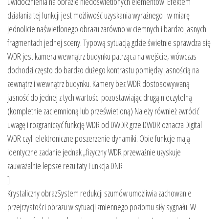
uwidocznienia na obrazie niedoświetlonych elementów. Efektem
działania tej funkcji jest możliwość uzyskania wyraźnego i w miarę
jednolicie naświetlonego obrazu zarówno w ciemnych i bardzo jasnych
fragmentach jednej sceny. Typową sytuacją gdzie świetnie sprawdza się
WDR jest kamera wewnątrz budynku patrząca na wejście, wówczas
dochodzi często do bardzo dużego kontrastu pomiędzy jasnością na
zewnątrz i wewnątrz budynku. Kamery bez WDR dostosowywaną
jasność do jednej z tych wartości pozostawiając drugą nieczytelną
(kompletnie zaciemnioną lub prześwietloną) Należy również zwrócić
uwagę i rozgraniczyć funkcję WDR od DWDR grze DWDR oznacza Digital
WDR czyli elektroniczne poszerzenie dynamiki. Obie funkcje mają
identyczne zadanie jednak „fizyczny WDR przeważnie uzyskuje
zauważalnie lepsze rezultaty Funkcja DNR
]
Krystaliczny obrazSystem redukcji szumów umożliwia zachowanie
przejrzystości obrazu w sytuacji zmiennego poziomu siły sygnału. W