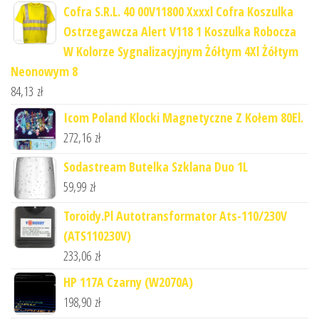
Cofra S.R.L. 40 00V11800 Xxxxl Cofra Koszulka
Ostrzegawcza Alert V118 1 Koszulka Robocza
W Kolorze Sygnalizacyjnym Żółtym 4Xl Żółtym
Neonowym 8
84,13
zł
Icom Poland Klocki Magnetyczne Z Kołem 80El.
272,16
zł
Sodastream Butelka Szklana Duo 1L
59,99
zł
Toroidy.Pl Autotransformator Ats-110/230V
(ATS110230V)
233,06
zł
HP 117A Czarny (W2070A)
198,90
zł