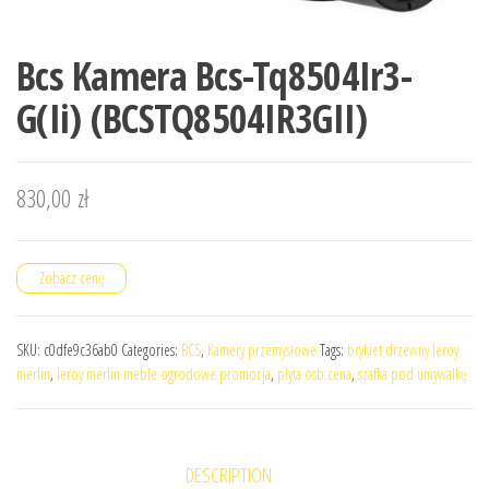
Bcs Kamera Bcs-Tq8504Ir3-
G(Ii) (BCSTQ8504IR3GII)
830,00
zł
Zobacz cenę
SKU:
c0dfe9c36ab0
Categories:
BCS
,
Kamery przemysłowe
Tags:
brykiet drzewny leroy
merlin
,
leroy merlin meble ogrodowe promocja
,
płyta osb cena
,
szafka pod umywalkę
DESCRIPTION