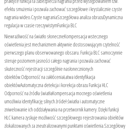
praktyce funkcja ta zabezpiecza nagrania przed występowaniem tzw.
efektu smużenia i pozwala zachować szczegółowe i krystalicznie czyste
nagrania wideo.Czyste nagraniaSzczegółowa analiza obrazuDynamiczna
regulacja w czasie rzeczywistymFunkcja BLC
Niewrażliwość na światło słoneczneKompensacja wstecznego
oświetlenia jest mechanizmem aktywnie dostosowującym czytelność
pierwszego planu obserwowanego obszaru. Funkcja BLC samoczynnie
steruje poziomem jasności całego nagrania i pozwala zachować
skuteczność rejestracji szczególnie nasłonecznionych
obiektów.Odporność na zakłóceniaŁatwa identyfikacja
obiektówAutomatyczna detekcja i korekcja obrazu Funkcja HLC
Odporność na źródła światłaKompensacja mocnego oświetlenia
umożliwia identyfikację silnych źródeł światła i automatyczne
zniwelowanie ich oddziaływania na przetwornik kamery. Dzięki funkcji
HLC kamera zyskuje możliwość szczegółowego rejestrowania obiektów
zlokalizowanych za zneutralizowanymi punktami oświetlenia.Szczegółowy