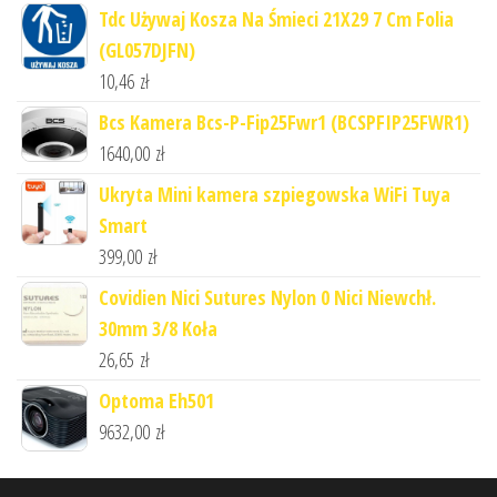
Tdc Używaj Kosza Na Śmieci 21X29 7 Cm Folia
(GL057DJFN)
10,46
zł
Bcs Kamera Bcs-P-Fip25Fwr1 (BCSPFIP25FWR1)
1640,00
zł
Ukryta Mini kamera szpiegowska WiFi Tuya
Smart
399,00
zł
Covidien Nici Sutures Nylon 0 Nici Niewchł.
30mm 3/8 Koła
26,65
zł
Optoma Eh501
9632,00
zł