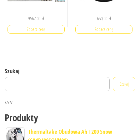
9567,00
zł
650,00
zł
Zobacz cenę
Zobacz cenę
Szukaj
Szukaj
zzzzz
Produkty
Thermaltake Obudowa Ah T200 Snow