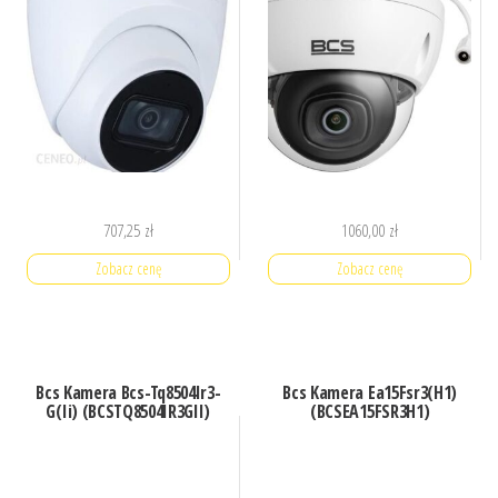
707,25
zł
1060,00
zł
Zobacz cenę
Zobacz cenę
Bcs Kamera Bcs-Tq8504Ir3-
Bcs Kamera Ea15Fsr3(H1)
G(Ii) (BCSTQ8504IR3GII)
(BCSEA15FSR3H1)