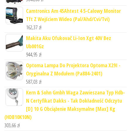
Camtronics Am 45Ahtest 4 5-Calowy Monitor
Tft Z Wejściem Wideo (Pal/Ahd/Cvi/Tvi)
162,37
zł
Makita Aku Ofukovač Li-Ion Xgt 40V Bez
Ub001Gz
944,95
zł
Optoma Lampa Do Projektora Optoma X29I -
Oryginalna Z Modułem (Pa884-2401)
587,03
zł
Kern & Sohn Gmbh Waga Zawieszana Typ Hdb-
N Certyfikat Dakks - Tak Dokładność Odczytu
[D] 10 G Obciążenie Maksymalne [Max] Kg
(HDB10K10N)
303,66
zł