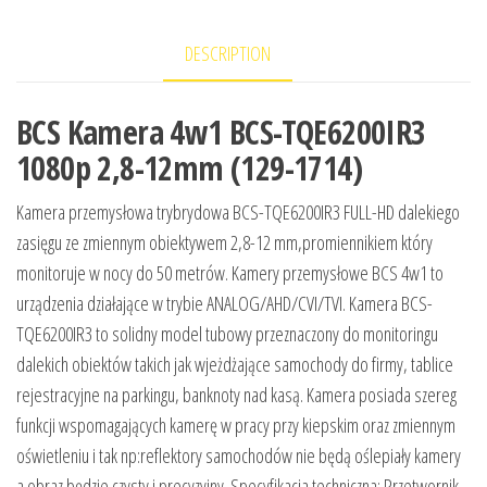
DESCRIPTION
BCS Kamera 4w1 BCS-TQE6200IR3
1080p 2,8-12mm (129-1714)
Kamera przemysłowa trybrydowa BCS-TQE6200IR3 FULL-HD dalekiego
zasięgu ze zmiennym obiektywem 2,8-12 mm,promiennikiem który
monitoruje w nocy do 50 metrów. Kamery przemysłowe BCS 4w1 to
urządzenia działające w trybie ANALOG/AHD/CVI/TVI. Kamera BCS-
TQE6200IR3 to solidny model tubowy przeznaczony do monitoringu
dalekich obiektów takich jak wjeżdżające samochody do firmy, tablice
rejestracyjne na parkingu, banknoty nad kasą. Kamera posiada szereg
funkcji wspomagających kamerę w pracy przy kiepskim oraz zmiennym
oświetleniu i tak np:reflektory samochodów nie będą oślepiały kamery
a obraz będzie czysty i precyzyjny. Specyfikacja techniczna: Przetwornik