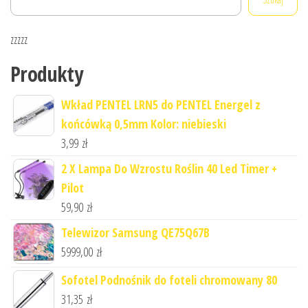
zzzzz
Produkty
Wkład PENTEL LRN5 do PENTEL Energel z
końcówką 0,5mm Kolor: niebieski
3,99
zł
2 X Lampa Do Wzrostu Roślin 40 Led Timer +
Pilot
59,90
zł
Telewizor Samsung QE75Q67B
5999,00
zł
Sofotel Podnośnik do foteli chromowany 80
31,35
zł