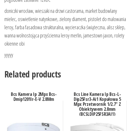
doniczki wrocław, wieszaki na drzwi castorama, market budowlany
mielec, oswietlenie natynkowe, zielony diament, pistolet do malowania
leroy, farba fasadowa strukturalna, wycieraczka świąteczna, alisz sklep,
wanna wolnostojąca przyścienna leroy merlin, jamestown jaxon, rolety
okienne obi
yyyyy
Related products
Bcs Kamera Ip 2Mpx Bcs-
Bcs Line Kamera Ip Bcs-L-
Dmip1201Ir-E-V 2.8Mm
Dip25Fsr3-Ai1 Kopułowa 5
Mpx Przetwornik 1/2.7″ Z
Obiektywem 2.8mm
(BCSLDIP25FSR3AI1)