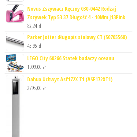
Novus Zszywacz Ręczny 030-0442 Rodzaj
Zszywek Typ 53 37 Długość 4 - 10Mm J13Pink
82,24
zł
Parker Jotter długopis stalowy CT (S0705560)
45,95
zł
LEGO City 60266 Statek badaczy oceanu
1099,00
zł
Dahua Uchwyt Asf172X T1 (ASF172XT1)
2795,00
zł