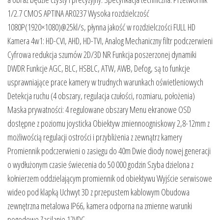
1/2.7 CMOS APTINA AR0237 Wysoka rozdzielczość
1080P(1920×1080)@25kl/s, płynna jakość w rozdzielczości FULL HD
Kamera 4w1: HD-CVI, AHD, HD-TVI, Analog Mechaniczny filtr podczerwieni
Cyfrowa redukcja szumów 2D/3D NR Funkcja poszerzonej dynamiki
DWDR Funkcje AGC, BLC, HSBLC, ATW, AWB, Defog, są to funkcje
usprawniające prace kamery w trudnych warunkach oświetleniowych
Detekcja ruchu (4 obszary, regulacja czułości, rozmiaru, położenia)
Maska prywatności: 4 regulowane obszary Menu ekranowe OSD
dostępne z poziomu joysticka Obiektyw zmiennoogniskowy 2,8-12mm z
możliwością regulacji ostrości i przybliżenia z zewnątrz kamery
Promiennik podczerwieni o zasięgu do 40m Dwie diody nowej generacji
o wydłużonym czasie świecenia do 50 000 godzin Szyba dzielona z
kołnierzem oddzielającym promiennik od obiektywu Wyjście serwisowe
wideo pod klapką Uchwyt 3D z przepustem kablowym Obudowa
zewnętrzna metalowa IP66, kamera odporna na zmienne warunki
pogodowe Zasilanie 12VDC