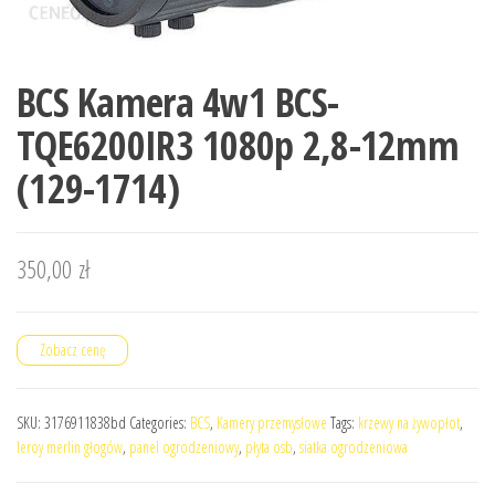
BCS Kamera 4w1 BCS-
TQE6200IR3 1080p 2,8-12mm
(129-1714)
350,00
zł
Zobacz cenę
SKU:
3176911838bd
Categories:
BCS
,
Kamery przemysłowe
Tags:
krzewy na żywopłot
,
leroy merlin głogów
,
panel ogrodzeniowy
,
płyta osb
,
siatka ogrodzeniowa