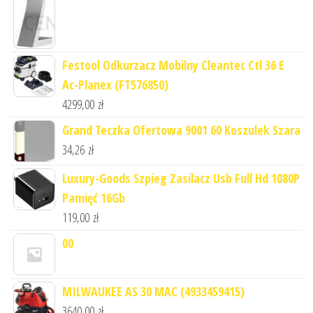
Festool Odkurzacz Mobilny Cleantec Ctl 36 E
Ac-Planex (FT576850)
4299,00
zł
Grand Teczka Ofertowa 9001 60 Koszulek Szara
34,26
zł
Luxury-Goods Szpieg Zasilacz Usb Full Hd 1080P
Pamięć 16Gb
119,00
zł
00
MILWAUKEE AS 30 MAC (4933459415)
3640,00
zł