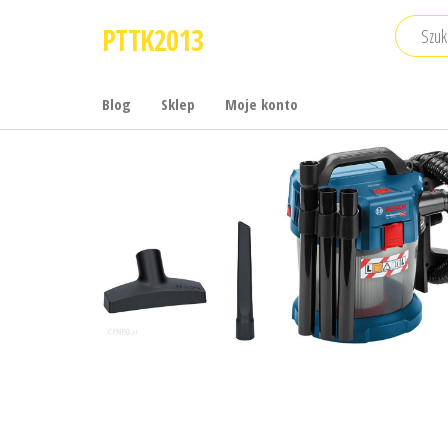
Przejdź
PTTK2013
do
treści
Blog
Sklep
Moje konto