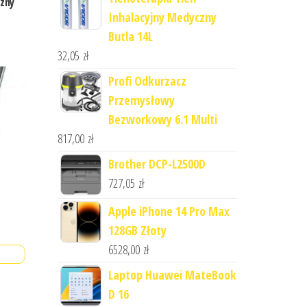
czny
Inhalacyjny Medyczny
Butla 14L
32,05
zł
Profi Odkurzacz
Przemysłowy
Bezworkowy 6.1 Multi
817,00
zł
Brother DCP-L2500D
727,05
zł
Apple iPhone 14 Pro Max
128GB Złoty
6528,00
zł
Laptop Huawei MateBook
D 16