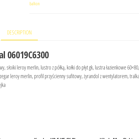
balkon
DESCRIPTION
nal 06019C6300
, słoiki leroy merlin, lustro z półką, kołki do płyt gk, lustra łazienkowe 60×80
zegar leroy merlin, profil przyścienny sufitowy, żyrandol z wentylatorem, tralk
ejka