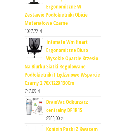
Ergonomiczne W
Zestawie Podłokietniki Obicie
Materiałowe Czarne
1027,72
zł
Intimate Wm Heart
Ergonomiczne Biuro
Wysokie Oparcie Krzesło
Na Biurku Siatki Regulowane
Podłokietniki I Lędźwiowe Wsparcie
Czarny 2 70X122X130Cm
747,09
zł
DrainVac Odkurzacz
centralny DF1R15
8500,00
zł
Konigin Paski Z Kwasem