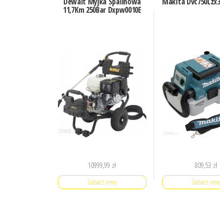
Dewalt Myjka Spalinowa
Makita Dvc750Lzx
11,7Km 250Bar Dxpw0010E
10999,99
zł
809,53
zł
Zobacz cenę
Zobacz cen