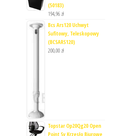
(50183)
194,96
zł
Bcs Ars120 Uchwyt
Sufitowy, Teleskopowy
(BCSARS120)
200,00
zł
Topstar Op20Qg20 Open
Point Sy Krzesło Biurowe