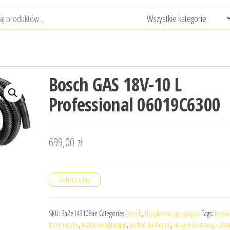
Bosch GAS 18V-10 L
Professional 06019C6300
699,00
zł
Zobacz cenę
SKU:
3a2e143108ae
Categories:
Bosch
,
Urządzenia sprzątające
Tags:
brykie
leroy merlin
,
kratka wentylacyjna
,
meble kuchenne
,
nożyce do trawy
,
osłon