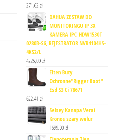
271,62
zł
DAHUA ZESTAW DO
MONITORINGU IP 3X
KAMERA IPC-HDW1530T-
0280B-S6, REJESTRATOR NVR4104HS-
4KS2/L
4225,00
zł
,
Elten Buty
a
Ochronne"Rigger Boot"
Esd S3 Ci 78671
622,41
zł
Selsey Kanapa Verat
Kronos szary welur
1699,00
zł
Tlenoterapia Tlen