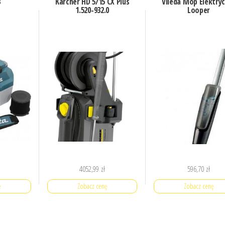
3
Karcher HD 5/15 CX Plus
Vileda Mop Elektry
1.520-932.0
Looper
4052,99
zł
596,70
zł
ę
Zobacz cenę
Zobacz cenę