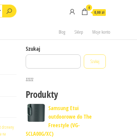
0
0,00 zł
Blog
Sklep
Moje konto
Szukaj
Szukaj
zzzzz
Produkty
Samsung Etui
outdoorowe do The
Freestyle (VG-
t drzewny
SCLA00G/XC)
a na