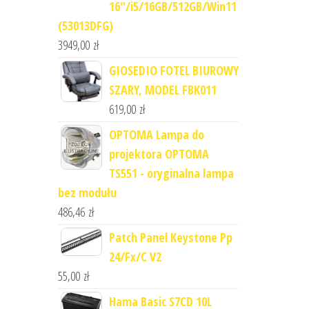
16"/i5/16GB/512GB/Win11
(53013DFG)
3949,00
zł
GIOSEDIO FOTEL BIUROWY
SZARY, MODEL FBK011
619,00
zł
OPTOMA Lampa do
projektora OPTOMA
TS551 - oryginalna lampa
bez modułu
486,46
zł
Patch Panel Keystone Pp
24/Fx/C V2
55,00
zł
Hama Basic S7CD 10L