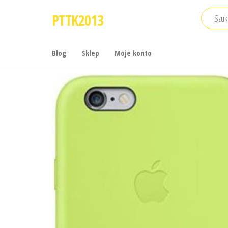
Przejdź
PTTK2013
do
treści
Blog
Sklep
Moje konto