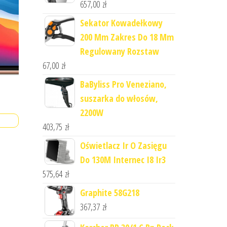
657,00
zł
Sekator Kowadełkowy
200 Mm Zakres Do 18 Mm
Regulowany Rozstaw
67,00
zł
BaByliss Pro Veneziano,
suszarka do włosów,
2200W
403,75
zł
Oświetlacz Ir O Zasięgu
Do 130M Internec I8 Ir3
575,64
zł
Graphite 58G218
367,37
zł