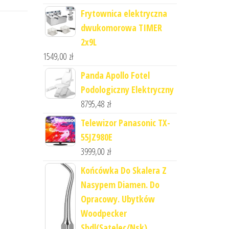
Frytownica elektryczna
dwukomorowa TIMER
2x9L
1549,00
zł
Panda Apollo Fotel
Podologiczny Elektryczny
8795,48
zł
Telewizor Panasonic TX-
55JZ980E
3999,00
zł
Końcówka Do Skalera Z
Nasypem Diamen. Do
Opracowy. Ubytków
Woodpecker
Sbdl(Satelec/Nsk)