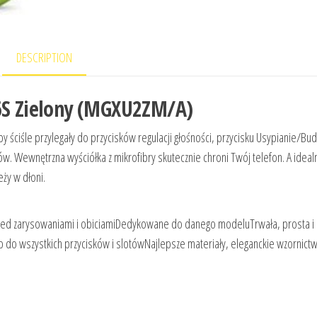
DESCRIPTION
/6S Zielony (MGXU2ZM/A)
y ściśle przylegały do przycisków regulacji głośności, przycisku Usypianie/Bud
w. Wewnętrzna wyściółka z mikrofibry skutecznie chroni Twój telefon. A ideal
eży w dłoni.
przed zarysowaniami i obiciamiDedykowane do danego modeluTrwała, prosta i 
 do wszystkich przycisków i slotówNajlepsze materiały, eleganckie wzornict