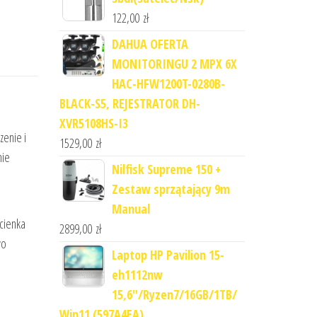
122,00
zł
DAHUA OFERTA
MONITORINGU 2 MPX 6X
HAC-HFW1200T-0280B-
BLACK-S5, REJESTRATOR DH-
XVR5108HS-I3
zenie i
1529,00
zł
nie
Nilfisk Supreme 150 +
Zestaw sprzątający 9m
Manual
cienka
2899,00
zł
wo
Laptop HP Pavilion 15-
eh1112nw
15,6"/Ryzen7/16GB/1TB/
Win11 (597A4EA)