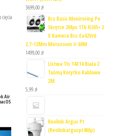
3699,00
zł
 cięcia
Bcs Basic Monitoring Po
Skrętce 2Mpx 1Tb H265+ 2
X Kamera Bcs-Ea42Vr6
2.7-12Mm Motozoom Ir 60M
1499,00
zł
Listwa Tls 14X14 Biała Z
Taśmą Korytko Kablowe
2M
5,99
zł
k Air
macOS
Reolink Argus Pt
(Reolinkarguspt4Mp)