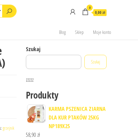
0
0,00 zł
Blog
Sklep
Moje konto
e
Szukaj
A)
Szukaj
zzzzz
Produkty
KARMA PSZENICA ZIARNA
DLA KUR PTAKÓW 25KG
NP189X25
s:
grzejnik
58,90
zł