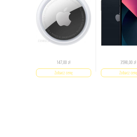
147,00
zł
3598,00
zł
Zobacz cenę
Zobacz cen