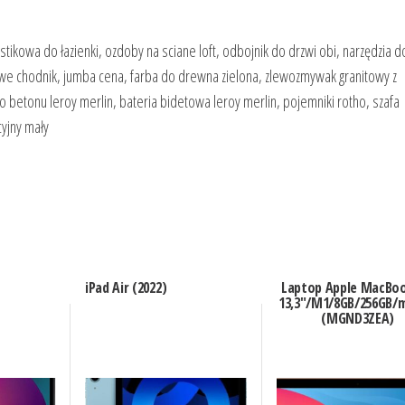
tikowa do łazienki, ozdoby na sciane loft, odbojnik do drzwi obi, narzędzia do
onowe chodnik, jumba cena, farba do drewna zielona, zlewozmywak granitowy z
o betonu leroy merlin, bateria bidetowa leroy merlin, pojemniki rotho, szafa
cyjny mały
iPad Air (2022)
Laptop Apple MacBoo
13,3″/M1/8GB/256GB/
(MGND3ZEA)