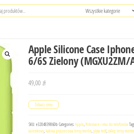
Apple Silicone Case Iphon
6/6S Zielony (MGXU2ZM/
49,00
zł
Zobacz cenę
SKU:
e3204839860b
Categories:
Apple
,
Pokrowce i etui do telefonów
Tag
łazienkowy
,
kabina prysznicowa leroy merlin
,
płyta mdf
,
sklep leroy merlin