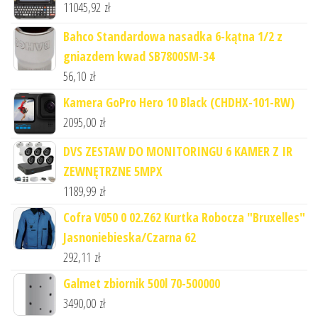
11045,92
zł
Bahco Standardowa nasadka 6-kątna 1/2 z
gniazdem kwad SB7800SM-34
56,10
zł
Kamera GoPro Hero 10 Black (CHDHX-101-RW)
2095,00
zł
DVS ZESTAW DO MONITORINGU 6 KAMER Z IR
ZEWNĘTRZNE 5MPX
1189,99
zł
Cofra V050 0 02.Z62 Kurtka Robocza "Bruxelles"
Jasnoniebieska/Czarna 62
292,11
zł
Galmet zbiornik 500l 70-500000
3490,00
zł