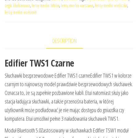
cegła klinkierowa
,
leroy merlin lublin
,
leroy merlin warszawa
,
leroy merlin wieliczka
,
leroy merlin wołomin
DESCRIPTION
Edifier TWS1 Czarne
Słuchawki bezprzewodowe Edifier TWS1 czarneEdifier TWS1 w kolorze
czarnym to najnowszy model prawdziwie bezprzewodowych słuchawek.
Oznacza to, że są zupełnie pozbawione kabli. Etui natomiast służy jako
stacja ładująca słuchawki, a także przenośna bateria, w której
użytkownik może podładować je nie mając dostępu do gniazdka czy
komputera. Etui umożliwi pełne 3 naładowania słuchawek TWS1.
Moduł Bluetooth 5.0Zastosowany w słuchawkach Edifier TSW1 moduł