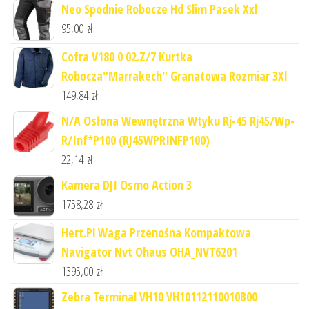
Neo Spodnie Robocze Hd Slim Pasek Xxl
95,00
zł
Cofra V180 0 02.Z/7 Kurtka
Robocza"Marrakech" Granatowa Rozmiar 3Xl
149,84
zł
N/A Osłona Wewnętrzna Wtyku Rj-45 Rj45/Wp-
R/Inf*P100 (RJ45WPRINFP100)
22,14
zł
Kamera DJI Osmo Action 3
1758,28
zł
Hert.Pl Waga Przenośna Kompaktowa
Navigator Nvt Ohaus OHA_NVT6201
1395,00
zł
Zebra Terminal VH10 VH10112110010B00