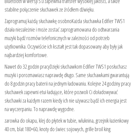
Bluetooth w wersji 5.0 zapewnia transfer wysokiej jakości, a także
stabilne połączenie słuchawek ze źródłem dźwięku.
Zaprogramuj każdą słuchawkę osobnoKażda słuchawka Edifier TWS1
działa niezależnie i może zostać zaprogramowana do odtwarzania
muzyki bądź rozmów telefonicznych w zależności od potrzeb
użytkownika. Oczywiście ich kształt jest tak dopasowany aby były jak
najbardziej komfortowe.
Nawet do 32 godzin pracyDzięki słuchawkom Edifier TWS1 posłuchasz
muzyki i porozmawiasz naprawdę długo. Same słuchawkami gwarantują
do 8 godzin pracy baterii na jednym ładowaniu. Kolejne 24 godziny pracy
słuchawek zapewni etui ładujące, które pozwoli Ci doładowywać
słuchawki za każdym razem kiedy ich nie używasz bądź ich energia jest
na wyczerpaniu. To naprawdę wygodne.
zarowka do okapu, klej do płytek w tubie, wluknina, grzejnik łazienkowy
40 cm, blat 180×60, knoty do świec sojowych, grille broil king