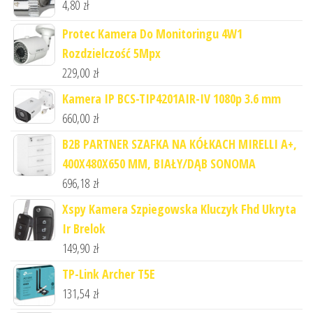
4,80
zł
Protec Kamera Do Monitoringu 4W1
Rozdzielczość 5Mpx
229,00
zł
Kamera IP BCS-TIP4201AIR-IV 1080p 3.6 mm
660,00
zł
B2B PARTNER SZAFKA NA KÓŁKACH MIRELLI A+,
400X480X650 MM, BIAŁY/DĄB SONOMA
696,18
zł
Xspy Kamera Szpiegowska Kluczyk Fhd Ukryta
Ir Brelok
149,90
zł
TP-Link Archer T5E
131,54
zł