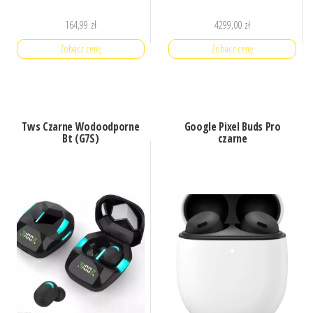
164,99
zł
4299,00
zł
Zobacz cenę
Zobacz cenę
Tws Czarne Wodoodporne
Google Pixel Buds Pro
Bt (G7S)
czarne