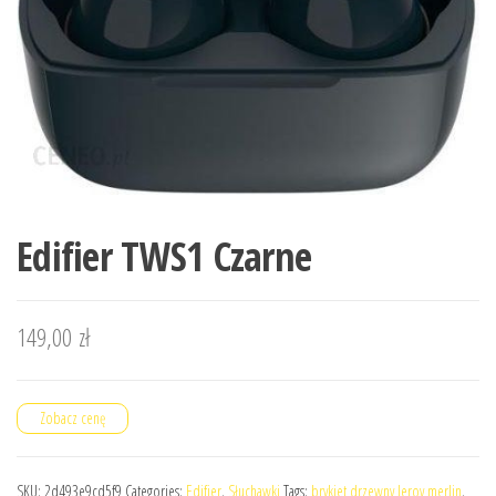
Edifier TWS1 Czarne
149,00
zł
Zobacz cenę
SKU:
2d493e9cd5f9
Categories:
Edifier
,
Słuchawki
Tags:
brykiet drzewny leroy merlin
,