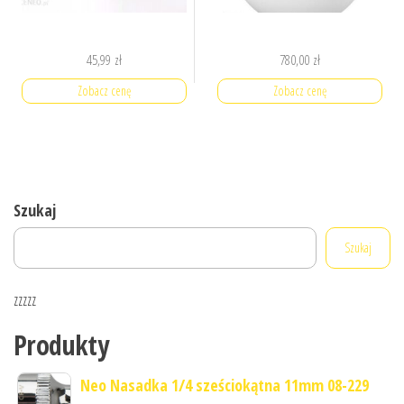
45,99
zł
780,00
zł
Zobacz cenę
Zobacz cenę
Szukaj
Szukaj
zzzzz
Produkty
Neo Nasadka 1/4 sześciokątna 11mm 08-229