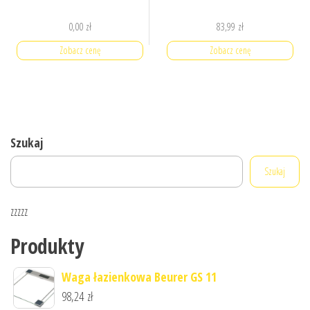
0,00
zł
83,99
zł
Zobacz cenę
Zobacz cenę
Szukaj
Szukaj
zzzzz
Produkty
Waga łazienkowa Beurer GS 11
98,24
zł