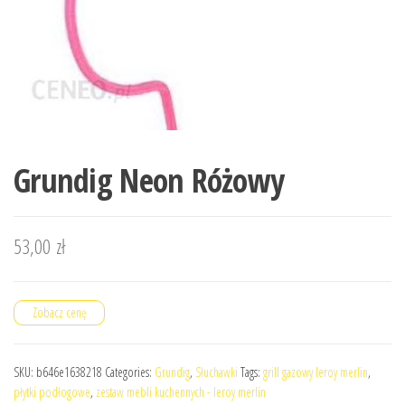
Grundig Neon Różowy
53,00
zł
Zobacz cenę
SKU:
b646e1638218
Categories:
Grundig
,
Słuchawki
Tags:
grill gazowy leroy merlin
,
płytki podłogowe
,
zestaw mebli kuchennych - leroy merlin