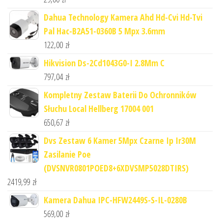
Dahua Technology Kamera Ahd Hd-Cvi Hd-Tvi
Pal Hac-B2A51-0360B 5 Mpx 3.6mm
122,00
zł
Hikvision Ds-2Cd1043G0-I 2.8Mm C
797,04
zł
Kompletny Zestaw Baterii Do Ochronników
Słuchu Local Hellberg 17004 001
650,67
zł
Dvs Zestaw 6 Kamer 5Mpx Czarne Ip Ir30M
Zasilanie Poe
(DVSNVR0801POED8+6XDVSMP5028DTIRS)
2419,99
zł
Kamera Dahua IPC-HFW2449S-S-IL-0280B
569,00
zł