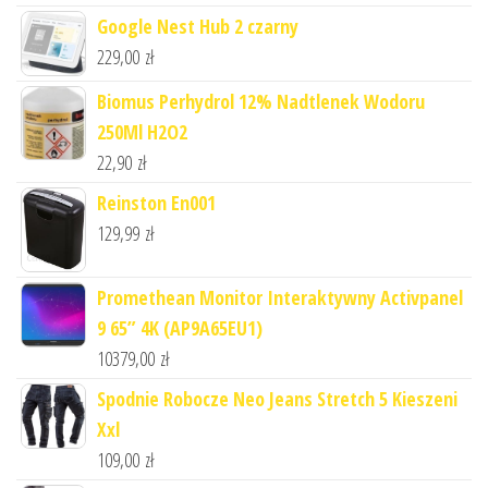
Google Nest Hub 2 czarny
229,00
zł
Biomus Perhydrol 12% Nadtlenek Wodoru
250Ml H2O2
22,90
zł
Reinston En001
129,99
zł
Promethean Monitor Interaktywny Activpanel
9 65” 4K (AP9A65EU1)
10379,00
zł
Spodnie Robocze Neo Jeans Stretch 5 Kieszeni
Xxl
109,00
zł