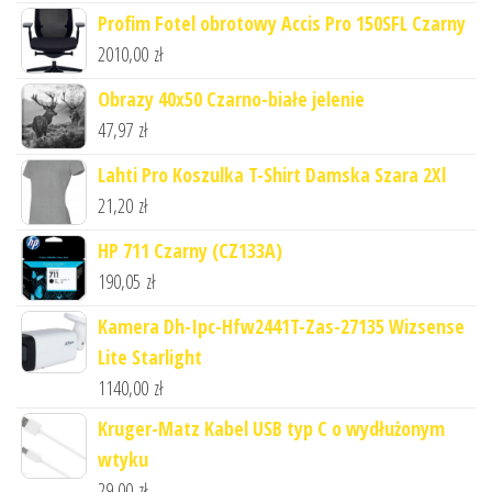
Profim Fotel obrotowy Accis Pro 150SFL Czarny
2010,00
zł
Obrazy 40x50 Czarno-białe jelenie
47,97
zł
Lahti Pro Koszulka T-Shirt Damska Szara 2Xl
21,20
zł
HP 711 Czarny (CZ133A)
190,05
zł
Kamera Dh-Ipc-Hfw2441T-Zas-27135 Wizsense
Lite Starlight
1140,00
zł
Kruger-Matz Kabel USB typ C o wydłużonym
wtyku
29,00
zł