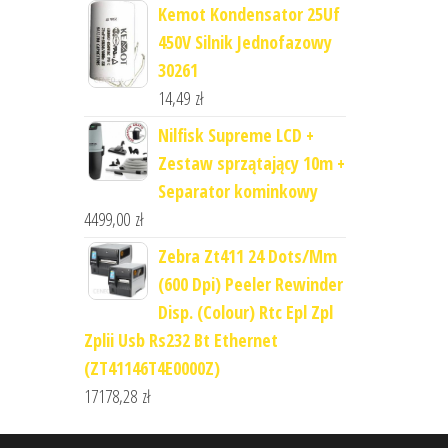
Kemot Kondensator 25Uf
450V Silnik Jednofazowy
30261
14,49
zł
Nilfisk Supreme LCD +
Zestaw sprzątający 10m +
Separator kominkowy
4499,00
zł
Zebra Zt411 24 Dots/Mm
(600 Dpi) Peeler Rewinder
Disp. (Colour) Rtc Epl Zpl
Zplii Usb Rs232 Bt Ethernet
(ZT41146T4E0000Z)
17178,28
zł