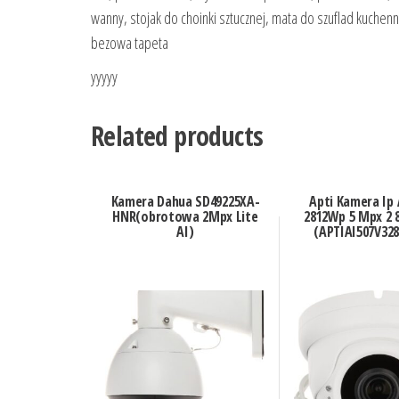
wanny, stojak do choinki sztucznej, mata do szuflad kuchenn
bezowa tapeta
yyyyy
Related products
Kamera Dahua SD49225XA-
Apti Kamera Ip 
HNR(obrotowa 2Mpx Lite
2812Wp 5 Mpx 2
AI)
(APTIAI507V32