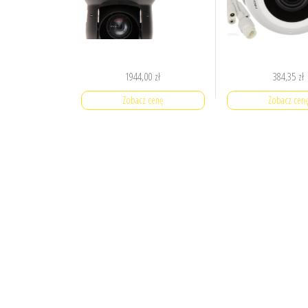
1944,00
zł
384,35
zł
Zobacz cenę
Zobacz cen