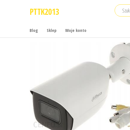
Przejdź
PTTK2013
do
treści
Blog
Sklep
Moje konto