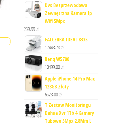
Dvs Bezprzewodowa
Zewnętrzna Kamera Ip
Wifi 5Mpx
239,99
zł
FALCERKA IDEAL 8335
17448,78
zł
Benq W5700
10499,00
zł
Apple iPhone 14 Pro Max
128GB Złoty
6528,00
zł
T Zestaw Monitoringu
Dahua Xvr 1Tb 4 Kamery
Tubowe 5Mpx 2.8Mm L