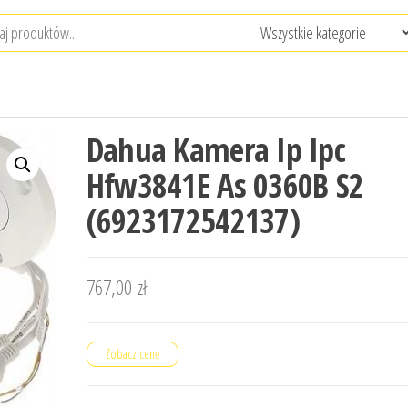
Dahua Kamera Ip Ipc
Hfw3841E As 0360B S2
(6923172542137)
767,00
zł
Zobacz cenę