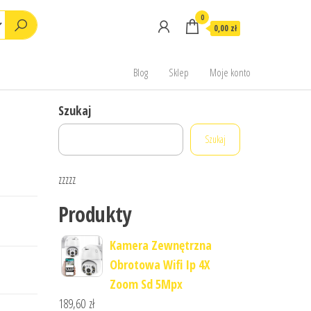
0
0,00 zł
Blog
Sklep
Moje konto
Szukaj
Szukaj
zzzzz
Produkty
Kamera Zewnętrzna
Obrotowa Wifi Ip 4X
Zoom Sd 5Mpx
189,60
zł