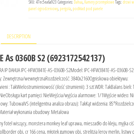
SKU:
47ec5ea6a923
Categories:
Dahua
,
Kamery przemysłowe
Tags:
drzwi w
panel ogrodzeniowy
,
pergola
,
podkład pod panele
DESCRIPTION
E As 0360B S2 (6923172542137)
A IP DAHUA IPC-HFW3841E-AS-0360B-S2Model: IPC-HFW3841E-AS-0360B-S2
y: Zewnętrzna/wewnętrznaRozdzielczość: 3840x2160Ogniskowa obiektywu:
i : TakWielostrumieniowość (ilość strumienii): 3 szt.WDR: TakBalans bieli: 
: NieObsługa kart pamięci: NieWejścia/wyjścia alarmowe: 1/1Wyjście wideo: N
dowy: TubowaIVS (inteligentna analiza obrazu): TakKąt widzenia: 85°Rozdzielcz
Materiał wykonania obudowy: Metalowa
ny fotel wiszący, monstera monkey leaf uprawa, mieszadło do kleju, myjka ci
llborder obi, cr 166 cena, młotek gumowy obi, strelitzia leroy merlin, listwy 