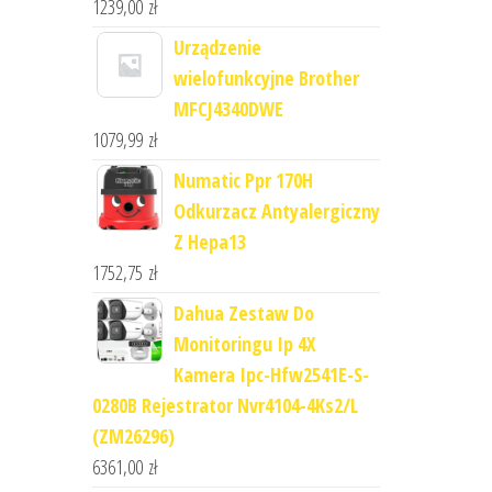
1239,00
zł
Urządzenie
wielofunkcyjne Brother
MFCJ4340DWE
1079,99
zł
Numatic Ppr 170H
Odkurzacz Antyalergiczny
Z Hepa13
1752,75
zł
Dahua Zestaw Do
Monitoringu Ip 4X
Kamera Ipc-Hfw2541E-S-
0280B Rejestrator Nvr4104-4Ks2/L
(ZM26296)
6361,00
zł