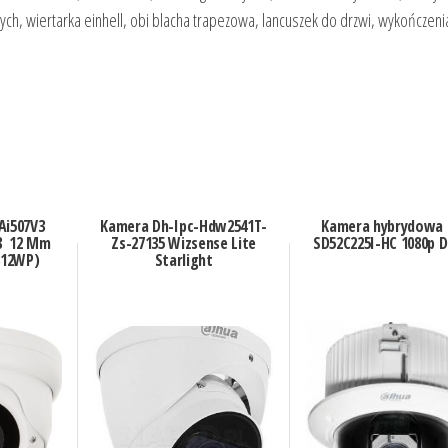
ych, wiertarka einhell, obi blacha trapezowa, lancuszek do drzwi, wykończenia
Ai507V3
Kamera Dh-Ipc-Hdw2541T-
Kamera hybrydowa 
 8 12 Mm
Zs-27135 Wizsense Lite
SD52C225I-HC 1080p 
812WP)
Starlight