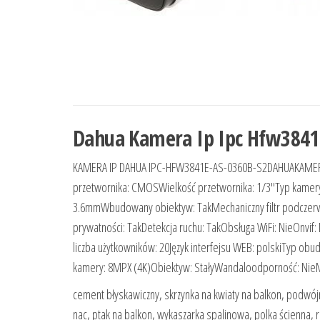
Dahua Kamera Ip Ipc Hfw3841
KAMERA IP DAHUA IPC-HFW3841E-AS-0360B-S2DAHUAKAMER
przetwornika: CMOSWielkość przetwornika: 1/3″Typ kamer
3.6mmWbudowany obiektyw: TakMechaniczny filtr podczerwien
prywatności: TakDetekcja ruchu: TakObsługa WiFi: NieOnvif
liczba użytkowników: 20Język interfejsu WEB: polskiTyp obu
kamery: 8MPX (4K)Obiektyw: StałyWandaloodporność: Nie
cement błyskawiczny, skrzynka na kwiaty na balkon, podwój
nac, ptak na balkon, wykaszarka spalinowa, polka ścienna, ro