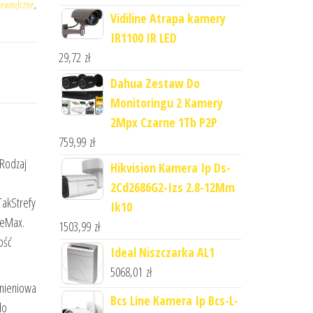
ewnętrzne
,
Vidiline Atrapa kamery
IR1100 IR LED
29,72
zł
Dahua Zestaw Do
Monitoringu 2 Kamery
2Mpx Czarne 1Tb P2P
759,99
zł
Rodzaj
Hikvision Kamera Ip Ds-
2Cd2686G2-Izs 2.8-12Mm
TakStrefy
Ik10
ieMax.
1503,99
zł
ość
Ideal Niszczarka AL1
5068,01
zł
śnieniowa
Bcs Line Kamera Ip Bcs-L-
do