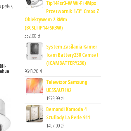
Tip14Fsr3-W Wi-Fi 4Mpx
 płytek,
Przetwornik 1/3" Cmos Z
Obiektywem 2.8Mm
(BCSLTIP14FSR3W)
552,00
zł
System Zasilania Kamer
Icam Battery230 Camsat
(ICAMBATTERY230)
DH-
9643,20
zł
Dahua
Telewizor Samsung
UE55AU7192
1979,99
zł
Bemondi Komoda 4
Szuflady La Perle 911
1497,00
zł