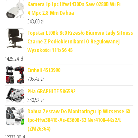
Kamera Ip Ipc Hfw1430Ds Saw 0280B Wi Fi
4 Mpx 2.8 Mm Dahua
543,00
zł
Topstar Lt0Bk Bc0 Krzesło Biurowe Lady Sitness
Czarne Z Podłokietnikami O Regulowanej
Wysokości 111x56 45
1425,24
zł
Einhell 4513990
705,42
zł
Piła GRAPHITE 58G592
330,52
zł
Dahua Zestaw Do Monitoringu Ip Wizsense 6X
Ipc-Hfw3841E-As-0360B-S2 Nvr4108-4Ks2/L
(ZM26364)
12733,00
zł