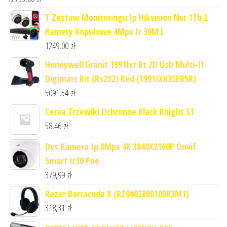
T Zestaw Monitoringu Ip Hikvision Nvr 1Tb 2
Kamery Kopułowe 4Mpx Ir 30M L
1249,00
zł
Honeywell Granit 1991Ixr Bt 2D Usb Multi-If
Digimarc Kit (Rs232) Red (1991IXR3SER5R)
5091,54
zł
Cerva Trzewiki Ochronne Black Knight S1
58,46
zł
Dvs Kamera Ip 8Mpx 4K 3840X2160P Onvif
Smart Ir30 Poe
379,99
zł
Razer Barracuda X (RZ0403800100R3M1)
318,31
zł