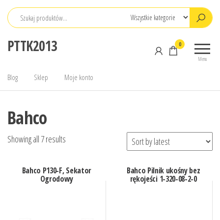
Przejdź
do
treści
PTTK2013
0
Menu
Blog
Sklep
Moje konto
Bahco
Showing all 7 results
Bahco P130-F, Sekator
Bahco Pilnik ukośny bez
Ogrodowy
rękojeści 1-320-08-2-0