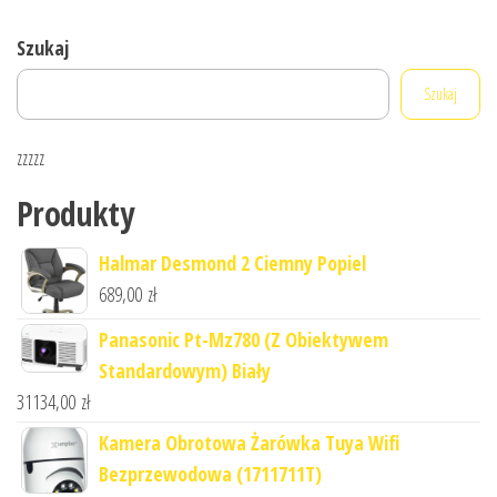
Szukaj
Szukaj
zzzzz
Produkty
Halmar Desmond 2 Ciemny Popiel
689,00
zł
Panasonic Pt-Mz780 (Z Obiektywem
Standardowym) Biały
31134,00
zł
Kamera Obrotowa Żarówka Tuya Wifi
Bezprzewodowa (1711711T)