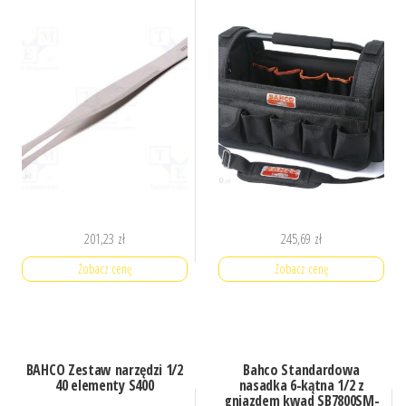
201,23
zł
245,69
zł
Zobacz cenę
Zobacz cenę
BAHCO Zestaw narzędzi 1/2
Bahco Standardowa
40 elementy S400
nasadka 6-kątna 1/2 z
gniazdem kwad SB7800SM-