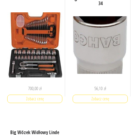
34
700,00
zł
56,10
zł
Zobacz cenę
Zobacz cenę
Big Wózek Widłowy Linde