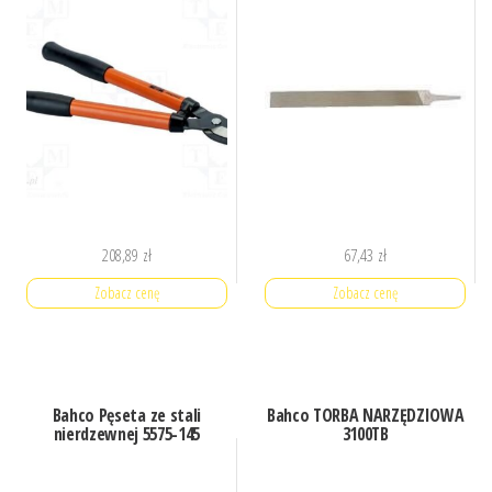
208,89
zł
67,43
zł
Zobacz cenę
Zobacz cenę
Bahco Pęseta ze stali
Bahco TORBA NARZĘDZIOWA
nierdzewnej 5575-145
3100TB