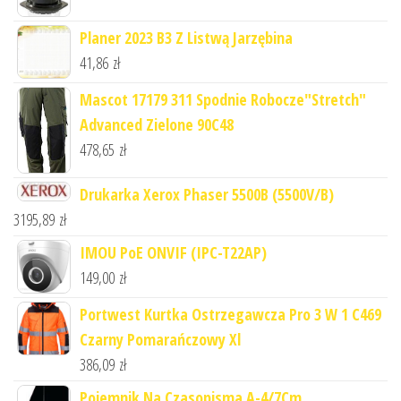
Planer 2023 B3 Z Listwą Jarzębina
41,86
zł
Mascot 17179 311 Spodnie Robocze"Stretch"
Advanced Zielone 90C48
478,65
zł
Drukarka Xerox Phaser 5500B (5500V/B)
3195,89
zł
IMOU PoE ONVIF (IPC-T22AP)
149,00
zł
Portwest Kurtka Ostrzegawcza Pro 3 W 1 C469
Czarny Pomarańczowy Xl
386,09
zł
Pojemnik Na Czasopisma A-4/7Cm.