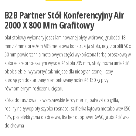
B2B Partner Stół Konferencyjny Air
2000 X 800 Mm Grafitowy
blat stołowy wykonany jest z laminowanej płyty wiórowej grubości 18
mm z 2 mm obrzeżem ABS metalowa konstrukcja stołu, nogi z profili 50 x
50 mm powierzchnia metalowych części wykończona farbą proszkową w
kolorze srebrno-szarym wysokość stołu 735 mm, stoły można umieścić
obok siebie i wytworzyć tak miejsce dla nieograniczonej liczby
siedzących dostarczany rozmontowany nośność 130 kg przy
równomiernym rozłożeniu ciężaru
kółka do rusztowania warszawskie leroy merlin, patyczki do grilla,
rosliny na zywoploty szybko rosnace, szlifierka kątowa metabo wev 850
125, piła elektryczna do drzewa, fischer duopower 6×50, grubościówka
do drewna