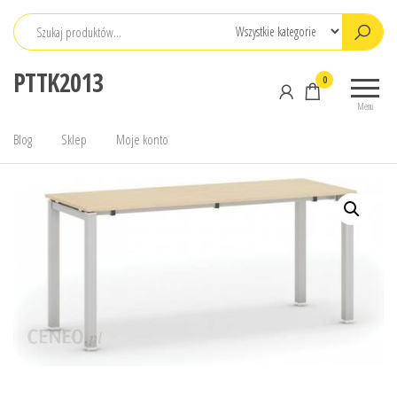
Przejdź
do
treści
PTTK2013
0
Menu
Blog
Sklep
Moje konto