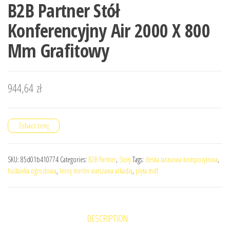
B2B Partner Stół
Konferencyjny Air 2000 X 800
Mm Grafitowy
944,64
zł
Zobacz cenę
SKU:
85d01b410774
Categories:
B2B Partner
,
Stoły
Tags:
deska tarasowa kompozytowa
,
huśtawka ogrodowa
,
leroy merlin warszawa arkadia
,
płyta mdf
DESCRIPTION