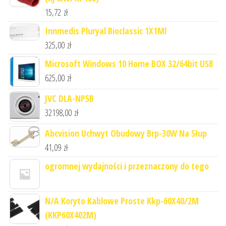
15,72
zł
Innmedis Pluryal Bioclassic 1X1Ml
325,00
zł
Microsoft Windows 10 Home BOX 32/64bit USB
625,00
zł
JVC DLA-NP5B
32198,00
zł
Abcvision Uchwyt Obudowy Brp-30W Na Słup
41,09
zł
ogromnej wydajności i przeznaczony do tego
N/A Koryto Kablowe Proste Kkp-60X40/2M
(KKP60X402M)