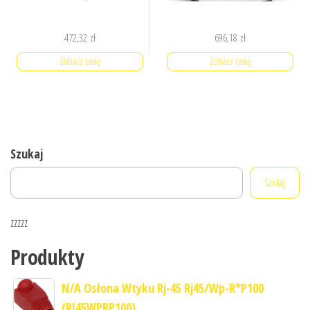
472,32
zł
696,18
zł
Zobacz cenę
Zobacz cenę
Szukaj
Szukaj
zzzzz
Produkty
N/A Osłona Wtyku Rj-45 Rj45/Wp-R*P100
(RJ45WPRP100)