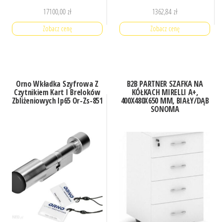
17100,00
zł
1362,84
zł
Zobacz cenę
Zobacz cenę
Orno Wkładka Szyfrowa Z
B2B PARTNER SZAFKA NA
Czytnikiem Kart I Breloków
KÓŁKACH MIRELLI A+,
Zbliżeniowych Ip65 Or-Zs-851
400X480X650 MM, BIAŁY/DĄB
SONOMA