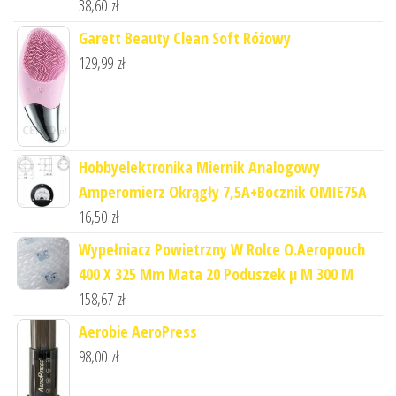
38,60
zł
Garett Beauty Clean Soft Różowy
129,99
zł
Hobbyelektronika Miernik Analogowy
Amperomierz Okrągły 7,5A+Bocznik OMIE75A
16,50
zł
Wypełniacz Powietrzny W Rolce O.Aeropouch
400 X 325 Mm Mata 20 Poduszek µ M 300 M
158,67
zł
Aerobie AeroPress
98,00
zł