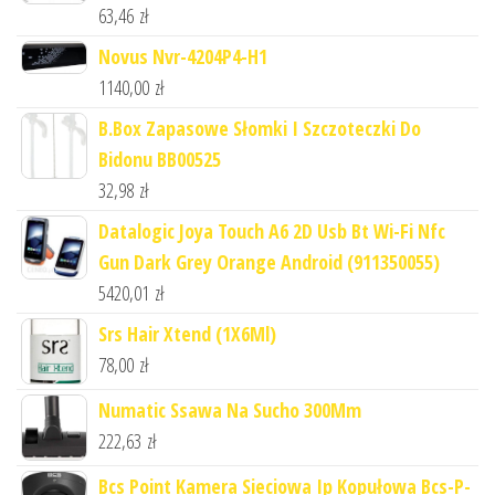
63,46
zł
Novus Nvr-4204P4-H1
1140,00
zł
B.Box Zapasowe Słomki I Szczoteczki Do
Bidonu BB00525
32,98
zł
Datalogic Joya Touch A6 2D Usb Bt Wi-Fi Nfc
Gun Dark Grey Orange Android (911350055)
5420,01
zł
Srs Hair Xtend (1X6Ml)
78,00
zł
Numatic Ssawa Na Sucho 300Mm
222,63
zł
Bcs Point Kamera Sieciowa Ip Kopułowa Bcs-P-