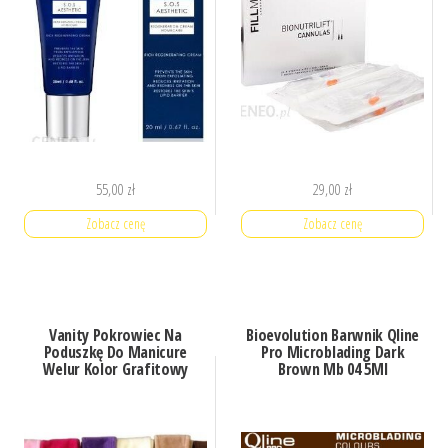
55,00
zł
29,00
zł
Zobacz cenę
Zobacz cenę
Vanity Pokrowiec Na
Bioevolution Barwnik Qline
Poduszkę Do Manicure
Pro Microblading Dark
Welur Kolor Grafitowy
Brown Mb 04 5Ml