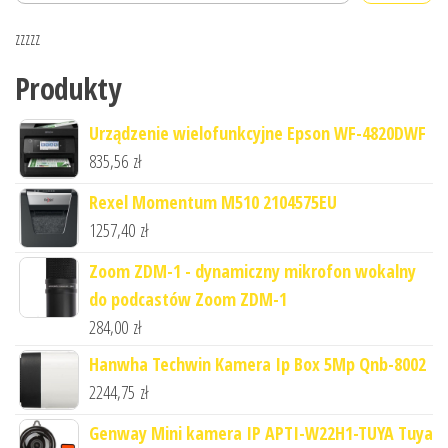
zzzzz
Produkty
Urządzenie wielofunkcyjne Epson WF-4820DWF
835,56
zł
Rexel Momentum M510 2104575EU
1257,40
zł
Zoom ZDM-1 - dynamiczny mikrofon wokalny
do podcastów Zoom ZDM-1
284,00
zł
Hanwha Techwin Kamera Ip Box 5Mp Qnb-8002
2244,75
zł
Genway Mini kamera IP APTI-W22H1-TUYA Tuya