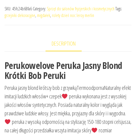
SKU:
45fc24b68fa6
Category:
Sprzęt do salonów fryzjerskich i kosmetycznych
Tags:
grzejniki dekoracyjne
,
migdałek
,
rolety dzień noc leroy merlin
DESCRIPTION
Perukowelove Peruka Jasny Blond
Krótki Bob Peruki
Peruka jasny blond krótszy bob z grzywkąTermoodpornaNaturalny efekt
imitacji ludzkich włosów+ czepek
peruka wykonana jest z wysokiej
jakości włosów syntetycznych. Posiada naturalny kolor i wygląda jak
prawdziwe ludzkie włosy. Jest miękka, przyjazny dla skóry i i wygodna.
peruka z wysoką odpornością na stylizację 150-180 stopni celsjusza,
na całej długości przedziałka wszyta imitacja skóry
rozmiar