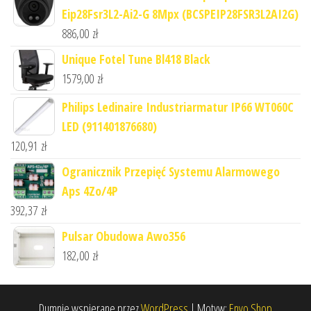
Eip28Fsr3L2-Ai2-G 8Mpx (BCSPEIP28FSR3L2AI2G)
886,00
zł
Unique Fotel Tune Bl418 Black
1579,00
zł
Philips Ledinaire Industriarmatur IP66 WT060C
LED (911401876680)
120,91
zł
Ogranicznik Przepięć Systemu Alarmowego
Aps 4Zo/4P
392,37
zł
Pulsar Obudowa Awo356
182,00
zł
Dumnie wspierane przez
WordPress
|
Motyw:
Envo Shop