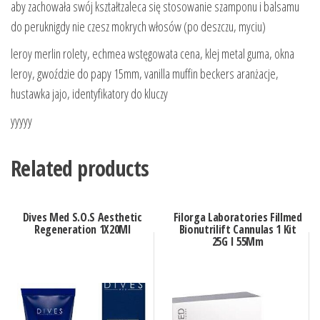
aby zachowała swój kształtzaleca się stosowanie szamponu i balsamu
do peruknigdy nie czesz mokrych włosów (po deszczu, myciu)
leroy merlin rolety, echmea wstęgowata cena, klej metal guma, okna
leroy, gwoździe do papy 15mm, vanilla muffin beckers aranżacje,
hustawka jajo, identyfikatory do kluczy
yyyyy
Related products
Dives Med S.O.S Aesthetic
Filorga Laboratories Fillmed
Regeneration 1X20Ml
Bionutrilift Cannulas 1 Kit
25G I 55Mm