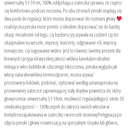
uniwersalny 51-59 cm, 100% oddychająca siateczka sprawia, że czujesz
się komfortowo podczas noszenia. Po obu stronach peruki znajdują się
dwa paski do regulacji, które można dopasować do rozmiaru głowy.
realistyczna peruka może pomóc ci idealnie dopasować się do każdej
okazji, niezależnie od tego, czy będziesz jej używała na codzień czy też
okazjonalnie na wesele, imprezy, koncerty, odgrywanie ról, imprezy
tematyczne, czy nagrywanie wideo. Jest to również świetny prezent dla
krewnych i przyjaciół.wysokiej jakości włókna kanekalon idealnie
imitujące włos ludzkibrak sztucznego błyszczenia, peruka wygląda jak
włosy naturalnewłókna termoodporne, można używać
prostownicy/lokówki, podcinać, stylizować według uznaniaperuka na
przewiewnej siateczce zapewniającej stały dopływ powietrza do skóry
głowyrozmiar uniwersalny 51-59cm, możliwość regulacjidługość około 30
cmidealna gęstość – 130%czepek do zakrycia swoich włosów w
kompleciezapakowania w siateczkę i woreczek strunowyPielęgnacja:po
zdjęciu peruki z głowy rozwieszaj ją na specjalnym stojaku lub główce,