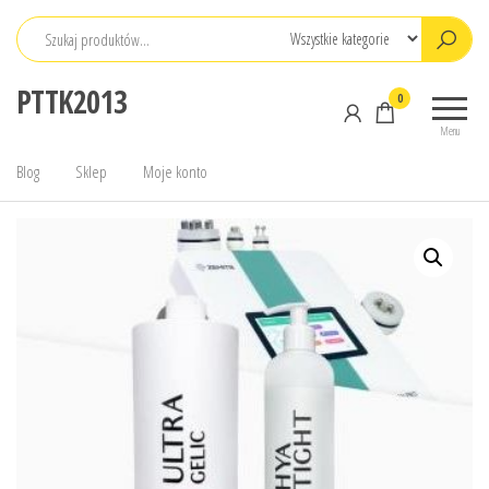
Przejdź
do
treści
PTTK2013
0
Menu
Blog
Sklep
Moje konto