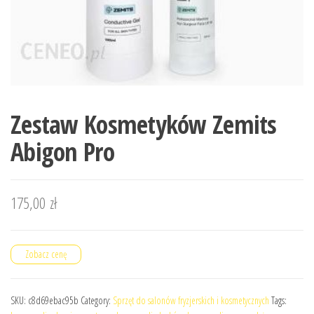
Zestaw Kosmetyków Zemits
Abigon Pro
175,00
zł
Zobacz cenę
SKU:
c8d69ebac95b
Category:
Sprzęt do salonów fryzjerskich i kosmetycznych
Tags: