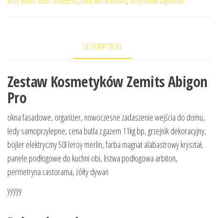
leroy merlin drzwi zewnętrzne
,
leroy merlin kraków
,
leroy merlin wyprzedaż
DESCRIPTION
Zestaw Kosmetyków Zemits Abigon
Pro
okna fasadowe, organizer, nowoczesne zadaszenie wejścia do domu,
ledy samoprzylepne, cena butla z gazem 11kg bp, grzejnik dekoracyjny,
bojler elektryczny 50l leroy merlin, farba magnat alabastrowy kryształ,
panele podłogowe do kuchni obi, listwa podłogowa arbiton,
permetryna castorama, żółty dywan
yyyyy