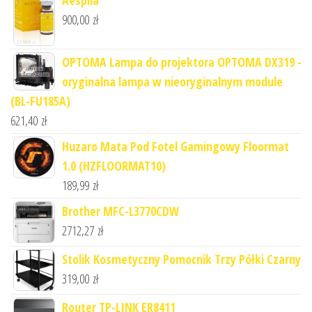
Aesplla
900,00
zł
OPTOMA Lampa do projektora OPTOMA DX319 -
oryginalna lampa w nieoryginalnym module
(BL-FU185A)
621,40
zł
Huzaro Mata Pod Fotel Gamingowy Floormat
1.0 (HZFLOORMAT10)
189,99
zł
Brother MFC-L3770CDW
2712,27
zł
Stolik Kosmetyczny Pomocnik Trzy Półki Czarny
319,00
zł
Router TP-LINK ER8411