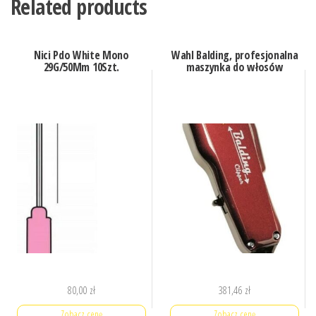
Related products
Nici Pdo White Mono
Wahl Balding, profesjonalna
29G/50Mm 10Szt.
maszynka do włosów
80,00
zł
381,46
zł
Zobacz cenę
Zobacz cenę