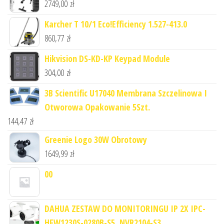
2749,00
zł
Karcher T 10/1 Eco!Efficiency 1.527-413.0
860,77
zł
Hikvision DS-KD-KP Keypad Module
304,00
zł
3B Scientific U17040 Membrana Szczelinowa I
Otworowa Opakowanie 5Szt.
144,47
zł
Greenie Logo 30W Obrotowy
1649,99
zł
00
DAHUA ZESTAW DO MONITORINGU IP 2X IPC-
HFW1230S-0280B-S5, NVR2104-S3