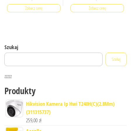
Zobacz cenę
Zobacz cenę
Szukaj
Szukaj
zzzzz
Produkty
Hikvision Kamera Ip Hwi T240H(C)(2.8Mm)
(311315737)
259,00
zł