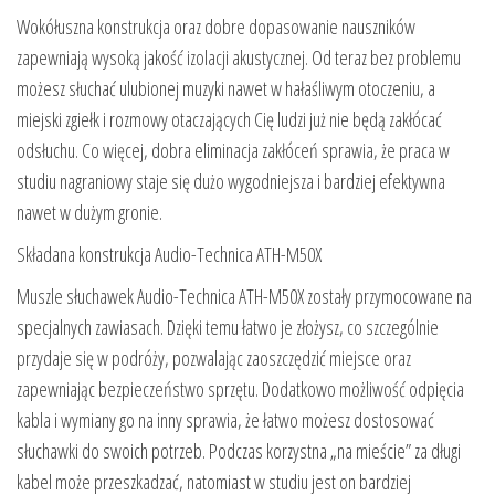
Wokółuszna konstrukcja oraz dobre dopasowanie nauszników
zapewniają wysoką jakość izolacji akustycznej. Od teraz bez problemu
możesz słuchać ulubionej muzyki nawet w hałaśliwym otoczeniu, a
miejski zgiełk i rozmowy otaczających Cię ludzi już nie będą zakłócać
odsłuchu. Co więcej, dobra eliminacja zakłóceń sprawia, że praca w
studiu nagraniowy staje się dużo wygodniejsza i bardziej efektywna
nawet w dużym gronie.
Składana konstrukcja Audio-Technica ATH-M50X
Muszle słuchawek Audio-Technica ATH-M50X zostały przymocowane na
specjalnych zawiasach. Dzięki temu łatwo je złożysz, co szczególnie
przydaje się w podróży, pozwalając zaoszczędzić miejsce oraz
zapewniając bezpieczeństwo sprzętu. Dodatkowo możliwość odpięcia
kabla i wymiany go na inny sprawia, że łatwo możesz dostosować
słuchawki do swoich potrzeb. Podczas korzystna „na mieście” za długi
kabel może przeszkadzać, natomiast w studiu jest on bardziej