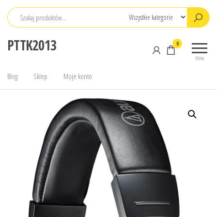
Przejdź
do
treści
PTTK2013
0
Menu
Blog
Sklep
Moje konto