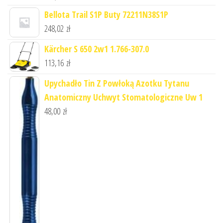
Bellota Trail S1P Buty 72211N38S1P
248,02
zł
Kärcher S 650 2w1 1.766-307.0
113,16
zł
Upychadło Tin Z Powłoką Azotku Tytanu
Anatomiczny Uchwyt Stomatologiczne Uw 1
48,00
zł