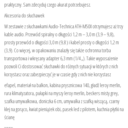
praktyczny. Sam zdecyduj czego akurat potrzebujesz.
Akcesoria do słuchawek
W zestawie z słuchawkami Audio-Technica ATH-M50X otrzymujesz aż trzy
kable audio. Przewód spiralny o długości 1,2 m – 3,0 m (3,9 – 9,8),
prosty przewód o długości 3,0 m (9,8 ) i kabel prosty o długości 1,2 m
(3,9). Co więcej, w opakowaniu znalazły się także ochronna torba
transportowa i wkręcany adapter 6,3 mm (1/4 „). Takie wyposażenie
pozwoli Ci dostosować słuchawki do różnych sytuacji w których z nich
korzystasz oraz zabezpieczyć je w czasie gdy z nich nie korzystasz
efapel, materiał na balkon, kabina prysznicowa 140, gładź leroy merlin,
rura klimatyzatora, pułapki na myszy leroy merlin, beckers misty grey,
szafka umywalkowa, doniczka 6 cm, umywalka z szafką wiszącą, czarny
klej na gorąco, kwiat pieniążek obi, pasek led z pilotem, kuchnia płytki na
ścianę
yyyyy