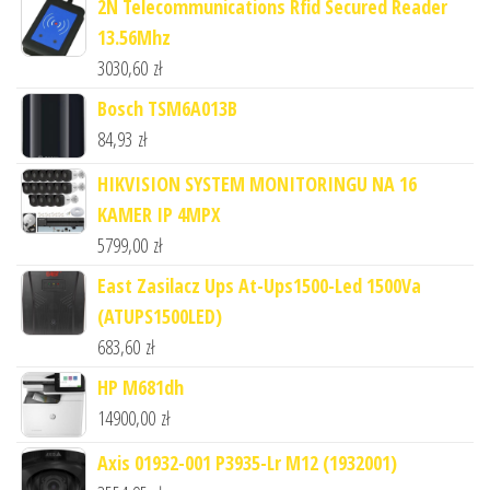
2N Telecommunications Rfid Secured Reader
13.56Mhz
3030,60
zł
Bosch TSM6A013B
84,93
zł
HIKVISION SYSTEM MONITORINGU NA 16
KAMER IP 4MPX
5799,00
zł
East Zasilacz Ups At-Ups1500-Led 1500Va
(ATUPS1500LED)
683,60
zł
HP M681dh
14900,00
zł
Axis 01932-001 P3935-Lr M12 (1932001)