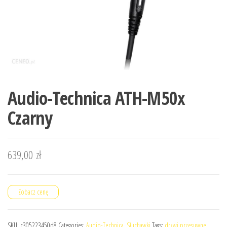
Audio-Technica ATH-M50x
Czarny
639,00
zł
Zobacz cenę
SKU:
c305223450d8
Categories:
Audio-Technica
,
Słuchawki
Tags:
drzwi przesuwne
,