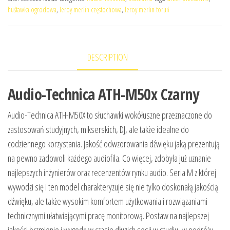
huśtawka ogrodowa
,
leroy merlin częstochowa
,
leroy merlin toruń
DESCRIPTION
Audio-Technica ATH-M50x Czarny
Audio-Technica ATH-M50X to słuchawki wokółuszne przeznaczone do
zastosowań studyjnych, mikserskich, DJ, ale także idealne do
codziennego korzystania. Jakość odwzorowania dźwięku jaką prezentują
na pewno zadowoli każdego audiofila. Co więcej, zdobyła już uznanie
najlepszych inżynierów oraz recenzentów rynku audio. Seria M z której
wywodzi się i ten model charakteryzuje się nie tylko doskonałą jakością
dźwięku, ale także wysokim komfortem użytkowania i rozwiązaniami
technicznymi ułatwiającymi pracę monitorową. Postaw na najlepszej
jakości brzmienie i wygodę w czasie długich sesji w studiu, w podróży