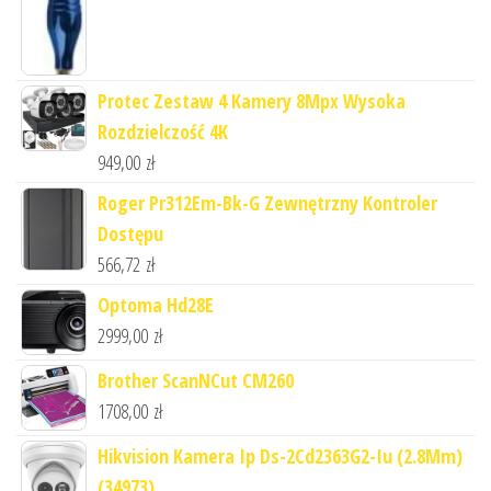
Protec Zestaw 4 Kamery 8Mpx Wysoka
Rozdzielczość 4K
949,00
zł
Roger Pr312Em-Bk-G Zewnętrzny Kontroler
Dostępu
566,72
zł
Optoma Hd28E
2999,00
zł
Brother ScanNCut CM260
1708,00
zł
Hikvision Kamera Ip Ds-2Cd2363G2-Iu (2.8Mm)
(34973)