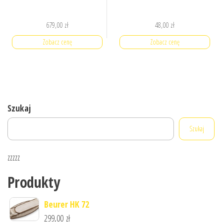
679,00
zł
48,00
zł
Zobacz cenę
Zobacz cenę
Szukaj
Szukaj
zzzzz
Produkty
Beurer HK 72
299,00
zł