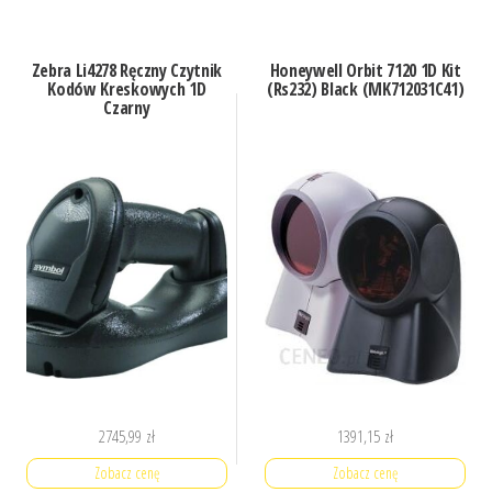
Zebra Li4278 Ręczny Czytnik
Honeywell Orbit 7120 1D Kit
Kodów Kreskowych 1D
(Rs232) Black (MK712031C41)
Czarny
2745,99
zł
1391,15
zł
Zobacz cenę
Zobacz cenę