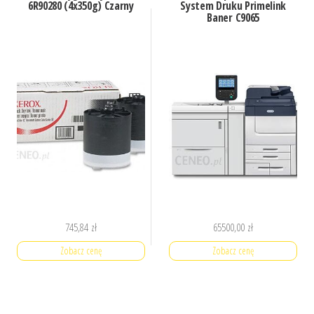
6R90280 (4x350g) Czarny
System Druku Primelink
Baner C9065
745,84
zł
65500,00
zł
Zobacz cenę
Zobacz cenę