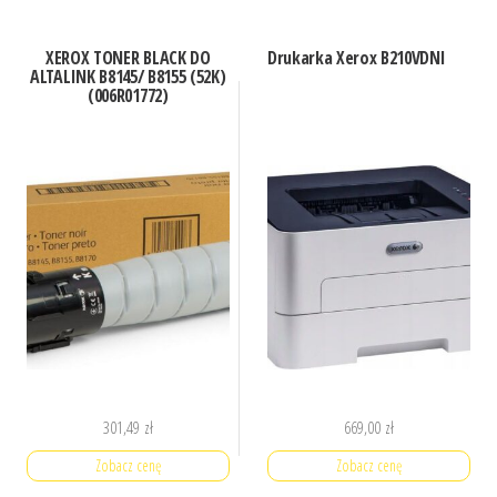
XEROX TONER BLACK DO
Drukarka Xerox B210VDNI
ALTALINK B8145/ B8155 (52K)
(006R01772)
301,49
zł
669,00
zł
Zobacz cenę
Zobacz cenę