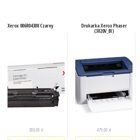
Xerox 006R04308 Czarny
Drukarka Xerox Phaser
(3020V_BI)
380,00
zł
479,00
zł