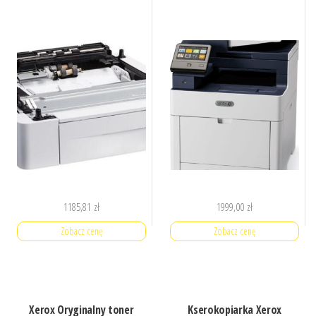
1185,81
zł
1999,00
zł
Zobacz cenę
Zobacz cenę
Xerox Oryginalny toner
Kserokopiarka Xerox