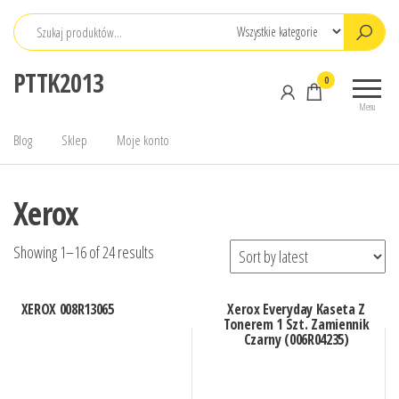
Przejdź
do
treści
PTTK2013
0
Menu
Blog
Sklep
Moje konto
Xerox
Showing 1–16 of 24 results
XEROX 008R13065
Xerox Everyday Kaseta Z
Tonerem 1 Szt. Zamiennik
Czarny (006R04235)