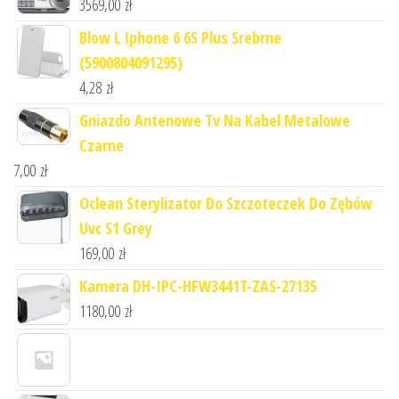
3569,00
zł
Blow L Iphone 6 6S Plus Srebrne
(5900804091295)
4,28
zł
Gniazdo Antenowe Tv Na Kabel Metalowe
Czarne
7,00
zł
Oclean Sterylizator Do Szczoteczek Do Zębów
Uvc S1 Grey
169,00
zł
Kamera DH-IPC-HFW3441T-ZAS-27135
1180,00
zł