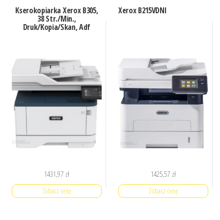
Kserokopiarka Xerox B305,
Xerox B215VDNI
38 Str./Min.,
Druk/Kopia/Skan, Adf
1431,97
zł
1425,57
zł
Zobacz cenę
Zobacz cenę