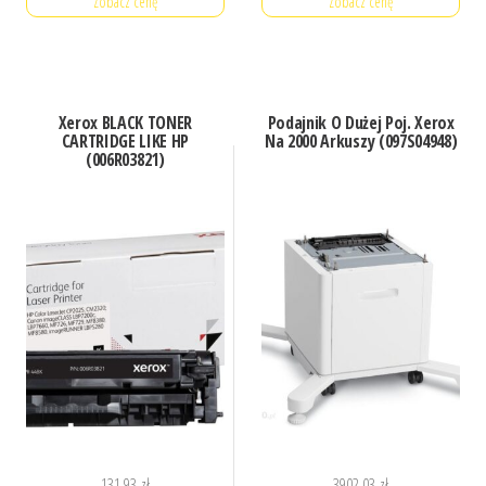
Zobacz cenę
Zobacz cenę
Xerox BLACK TONER
Podajnik O Dużej Poj. Xerox
CARTRIDGE LIKE HP
Na 2000 Arkuszy (097S04948)
(006R03821)
131,93
zł
3902,03
zł