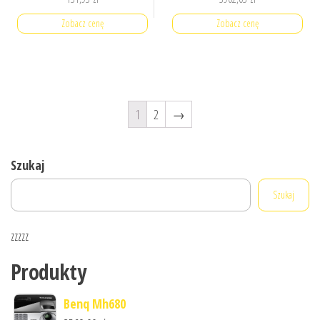
Zobacz cenę
Zobacz cenę
1
2
→
Szukaj
Szukaj
zzzzz
Produkty
Benq Mh680