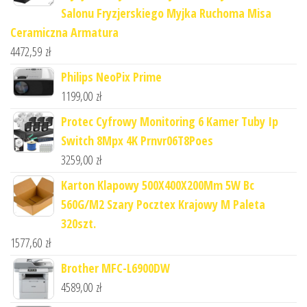
Salonu Fryzjerskiego Myjka Ruchoma Misa
Ceramiczna Armatura
4472,59
zł
Philips NeoPix Prime
1199,00
zł
Protec Cyfrowy Monitoring 6 Kamer Tuby Ip
Switch 8Mpx 4K Prnvr06T8Poes
3259,00
zł
Karton Klapowy 500X400X200Mm 5W Bc
560G/M2 Szary Pocztex Krajowy M Paleta
320szt.
1577,60
zł
Brother MFC-L6900DW
4589,00
zł