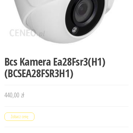
Bcs Kamera Ea28Fsr3(H1)
(BCSEA28FSR3H1)
440,00
zł
Zobacz cenę