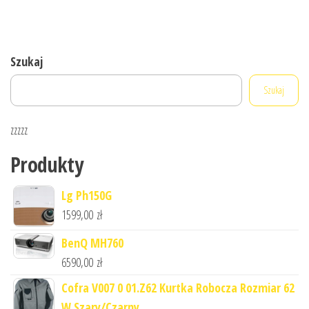
Szukaj
Szukaj
zzzzz
Produkty
Lg Ph150G
1599,00
zł
BenQ MH760
6590,00
zł
Cofra V007 0 01.Z62 Kurtka Robocza Rozmiar 62
W Szary/Czarny