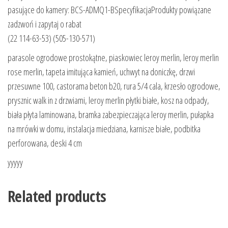
pasujące do kamery: BCS-ADMQ1-BSpecyfikacjaProdukty powiązane
zadzwoń i zapytaj o rabat
(22 114-63-53) (505-130-571)
parasole ogrodowe prostokątne, piaskowiec leroy merlin, leroy merlin
rose merlin, tapeta imitująca kamień, uchwyt na doniczkę, drzwi
przesuwne 100, castorama beton b20, rura 5/4 cala, krzesło ogrodowe,
prysznic walk in z drzwiami, leroy merlin płytki białe, kosz na odpady,
biała płyta laminowana, bramka zabezpieczająca leroy merlin, pułapka
na mrówki w domu, instalacja miedziana, karnisze białe, podbitka
perforowana, deski 4 cm
yyyyy
Related products