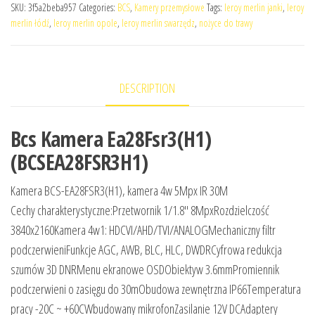
SKU:
3f5a2beba957
Categories:
BCS
,
Kamery przemysłowe
Tags:
leroy merlin janki
,
leroy
merlin łódź
,
leroy merlin opole
,
leroy merlin swarzędz
,
nożyce do trawy
DESCRIPTION
Bcs Kamera Ea28Fsr3(H1)
(BCSEA28FSR3H1)
Kamera BCS-EA28FSR3(H1), kamera 4w 5Mpx IR 30M
Cechy charakterystyczne:Przetwornik 1/1.8″ 8MpxRozdzielczość
3840x2160Kamera 4w1: HDCVI/AHD/TVI/ANALOGMechaniczny filtr
podczerwieniFunkcje AGC, AWB, BLC, HLC, DWDRCyfrowa redukcja
szumów 3D DNRMenu ekranowe OSDObiektyw 3.6mmPromiennik
podczerwieni o zasięgu do 30mObudowa zewnętrzna IP66Temperatura
pracy -20C ~ +60CWbudowany mikrofonZasilanie 12V DCAdaptery