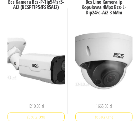
Bcs Kamera Bcs-P-Tip54Fsr5-
Bcs Line Kamera Ip
Ai2 (BCSPTIP54FSR5AI2)
Kopułowa 4Mpx Bcs-L-
Dip24Fc-Ai2 3.6Mm
1210,00
zł
1665,00
zł
Zobacz cenę
Zobacz cenę