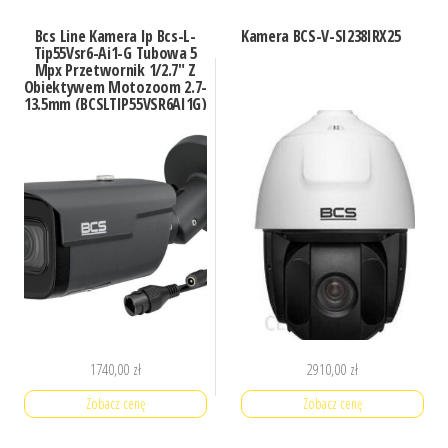
Bcs Line Kamera Ip Bcs-L-
Kamera BCS-V-SI238IRX25
Tip55Vsr6-Ai1-G Tubowa 5
Mpx Przetwornik 1/2.7″ Z
Obiektywem Motozoom 2.7-
13.5mm (BCSLTIP55VSR6AI1G)
1740,00
zł
2910,00
zł
Zobacz cenę
Zobacz cenę