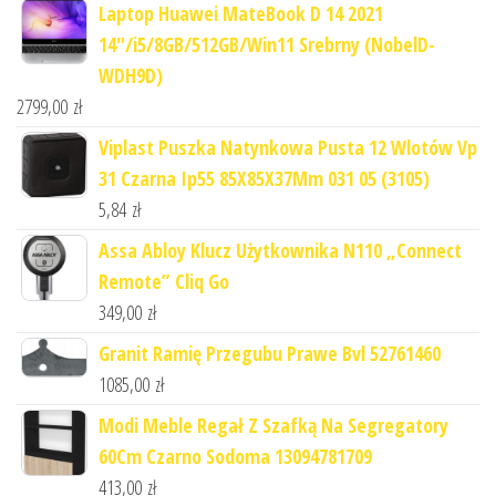
Laptop Huawei MateBook D 14 2021
14"/i5/8GB/512GB/Win11 Srebrny (NobelD-
WDH9D)
2799,00
zł
Viplast Puszka Natynkowa Pusta 12 Wlotów Vp
31 Czarna Ip55 85X85X37Mm 031 05 (3105)
5,84
zł
Assa Abloy Klucz Użytkownika N110 „Connect
Remote” Cliq Go
349,00
zł
Granit Ramię Przegubu Prawe Bvl 52761460
1085,00
zł
Modi Meble Regał Z Szafką Na Segregatory
60Cm Czarno Sodoma 13094781709
413,00
zł