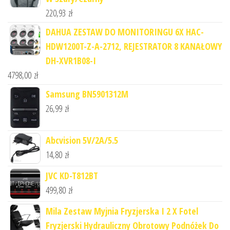
220,93
zł
DAHUA ZESTAW DO MONITORINGU 6X HAC-
HDW1200T-Z-A-2712, REJESTRATOR 8 KANAŁOWY
DH-XVR1B08-I
4798,00
zł
Samsung BN5901312M
26,99
zł
Abcvision 5V/2A/5.5
14,80
zł
JVC KD-T812BT
499,80
zł
Mila Zestaw Myjnia Fryzjerska I 2 X Fotel
Fryzjerski Hydrauliczny Obrotowy Podnóżek Do