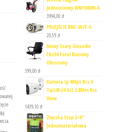
jednoosiowy WM1000N-6
3994,00
zł
PRzEJŚCIE BNC-W/F-G
20,59
zł
Nowy Szary Giosedio
Fbs04 Fotel Biurowy
Obrotowy
399,00
zł
Kamera Ip 4Mpx Bcs V
bość
Tip24Fcl4 Ai2 2.8Mm Bcs
kowanej
View
ięcie
1439,10
zł
ają
Złączka Stop 3/4''
wicza.
Jednomateriałowa