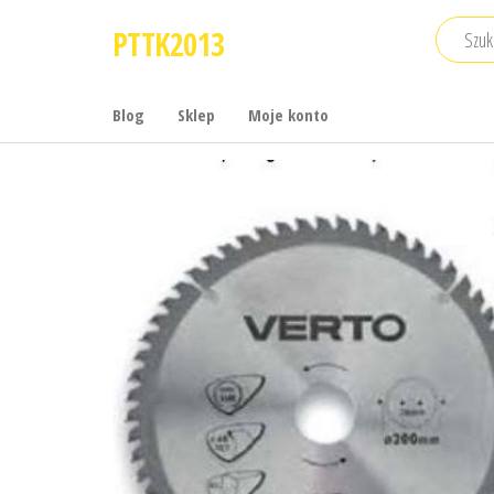
Przejdź
PTTK2013
do
treści
Blog
Sklep
Moje konto