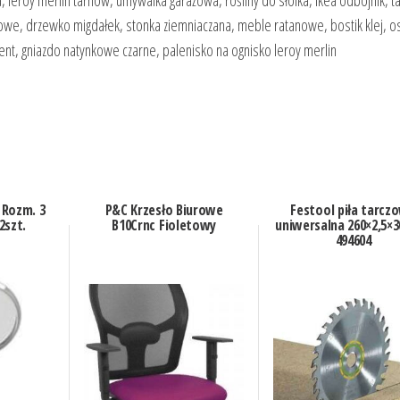
 leroy merlin tarnów, umywalka garażowa, rośliny do słoika, ikea odbojnik, 
lejowe, drzewko migdałek, stonka ziemniaczana, meble ratanowe, bostik klej, o
nt, gniazdo natynkowe czarne, palenisko na ognisko leroy merlin
 Rozm. 3
P&C Krzesło Biurowe
Festool piła tarcz
2szt.
B10Crnc Fioletowy
uniwersalna 260×2,5×
494604