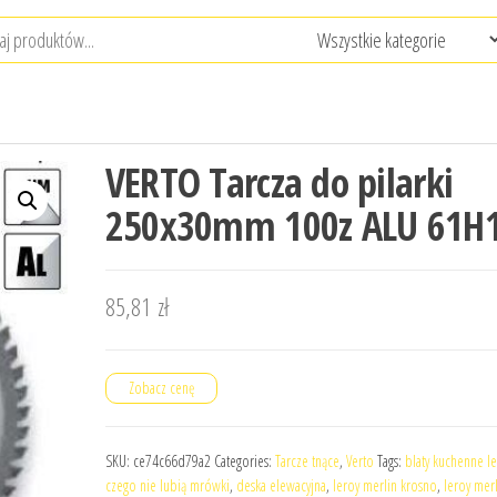
VERTO Tarcza do pilarki
250x30mm 100z ALU 61H
85,81
zł
Zobacz cenę
SKU:
ce74c66d79a2
Categories:
Tarcze tnące
,
Verto
Tags:
blaty kuchenne le
czego nie lubią mrówki
,
deska elewacyjna
,
leroy merlin krosno
,
leroy mer