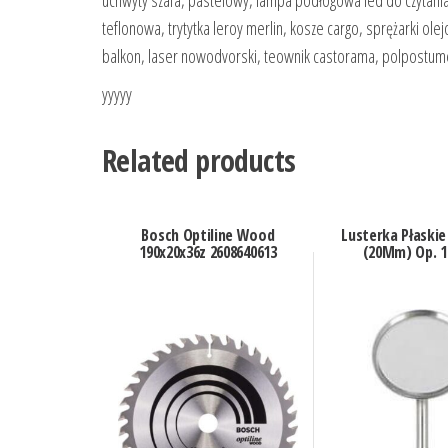
uchwyty szafa, pastelowy, lampa podłogowa led do czytania,
teflonowa, trytytka leroy merlin, kosze cargo, sprężarki o
balkon, laser nowodvorski, teownik castorama, polpostume
yyyyy
Related products
Bosch Optiline Wood
Lusterka Płaskie
190x20x36z 2608640613
(20Mm) Op. 1