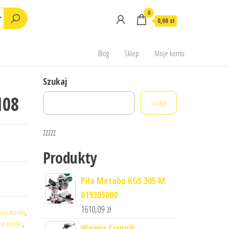
0
0,00 zł
Blog
Sklep
Moje konto
Szukaj
108
Szukaj
zzzzz
Produkty
Piła Metabo KGS 305 M
619305000
1610,09
zł
roy merlin
,
lin mielec
,
Weima Ciągnik