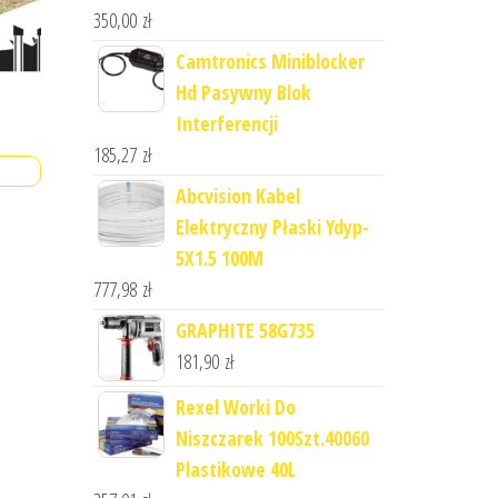
350,00
zł
Camtronics Miniblocker
Hd Pasywny Blok
Interferencji
185,27
zł
Abcvision Kabel
Elektryczny Płaski Ydyp-
5X1.5 100M
777,98
zł
GRAPHITE 58G735
181,90
zł
Rexel Worki Do
Niszczarek 100Szt.40060
Plastikowe 40L