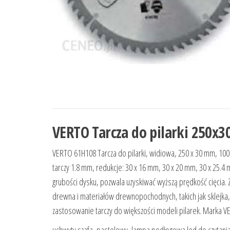
VERTO Tarcza do pilarki 250
VERTO 61H108 Tarcza do pilarki, widiowa, 250 x 30 mm, 100
tarczy 1.8 mm, redukcje: 30 x 16 mm, 30 x 20 mm, 30 x 25.
grubości dysku, pozwala uzyskiwać wyższą prędkość cięcia. 
drewna i materiałów drewnopochodnych, takich jak sklejka
zastosowanie tarczy do większości modeli pilarek. Marka V