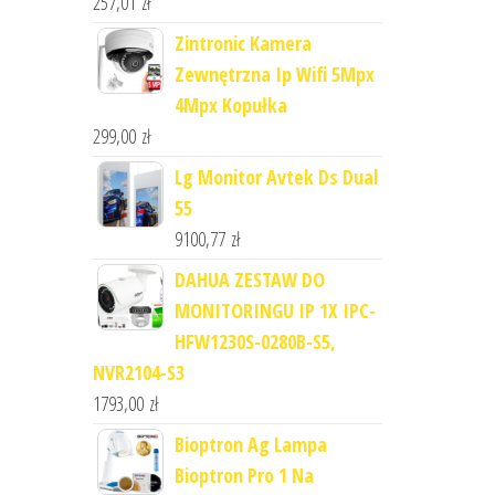
257,01
zł
Zintronic Kamera
Zewnętrzna Ip Wifi 5Mpx
4Mpx Kopułka
299,00
zł
Lg Monitor Avtek Ds Dual
55
9100,77
zł
DAHUA ZESTAW DO
MONITORINGU IP 1X IPC-
HFW1230S-0280B-S5,
NVR2104-S3
1793,00
zł
Bioptron Ag Lampa
Bioptron Pro 1 Na