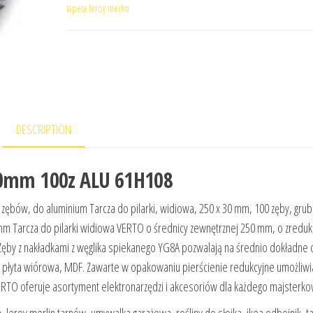
tapeta leroy merlin
DESCRIPTION
x30mm 100z ALU 61H108
 zębów, do aluminium Tarcza do pilarki, widiowa, 250 x 30 mm, 100 zęby, gru
4 mm Tarcza do pilarki widiowa VERTO o średnicy zewnętrznej 250 mm, o zredu
Zęby z nakładkami z węglika spiekanego YG8A pozwalają na średnio dokładne c
, płyta wiórowa, MDF. Zawarte w opakowaniu pierścienie redukcyjne umożliwi
ERTO oferuje asortyment elektronarzędzi i akcesoriów dla każdego majsterko