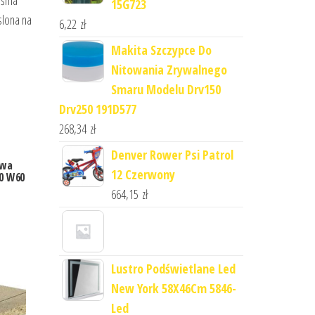
taśma
15G723
slona na
6,22
zł
Makita Szczypce Do
Nitowania Zrywalnego
Smaru Modelu Drv150
Drv250 191D577
268,34
zł
Denver Rower Psi Patrol
owa
12 Czerwony
30 W60
664,15
zł
Lustro Podświetlane Led
New York 58X46Cm 5846-
Led