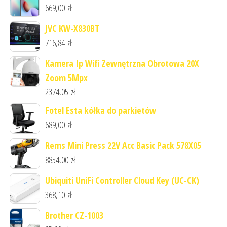
669,00
zł
JVC KW-X830BT
716,84
zł
Kamera Ip Wifi Zewnętrzna Obrotowa 20X
Zoom 5Mpx
2374,05
zł
Fotel Esta kółka do parkietów
689,00
zł
Rems Mini Press 22V Acc Basic Pack 578X05
8854,00
zł
Ubiquiti UniFi Controller Cloud Key (UC-CK)
368,10
zł
Brother CZ-1003