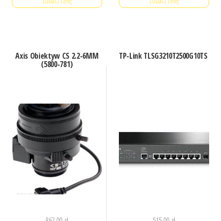
Zobacz cenę
Zobacz cenę
Axis Obiektyw CS 2.2-6MM
TP-Link TLSG3210T2500G10TS
(5800-781)
862,00
zł
515,00
zł