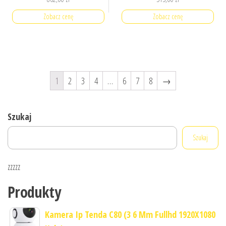
Zobacz cenę
Zobacz cenę
1
2
3
4
…
6
7
8
→
Szukaj
Szukaj
zzzzz
Produkty
Kamera Ip Tenda C80 (3 6 Mm Fullhd 1920X1080