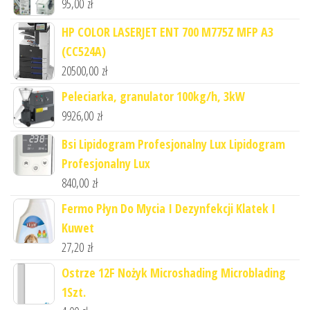
95,00
zł
HP COLOR LASERJET ENT 700 M775Z MFP A3
(CC524A)
20500,00
zł
Peleciarka, granulator 100kg/h, 3kW
9926,00
zł
Bsi Lipidogram Profesjonalny Lux Lipidogram
Profesjonalny Lux
840,00
zł
Fermo Płyn Do Mycia I Dezynfekcji Klatek I
Kuwet
27,20
zł
Ostrze 12F Nożyk Microshading Microblading
1Szt.