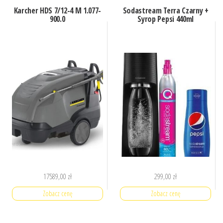
Karcher HDS 7/12-4 M 1.077-
Sodastream Terra Czarny +
900.0
Syrop Pepsi 440ml
17589,00
zł
299,00
zł
Zobacz cenę
Zobacz cenę