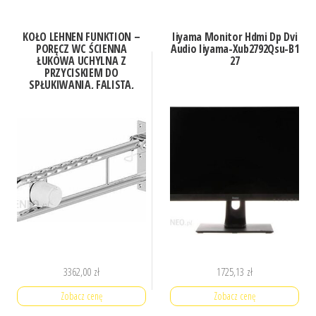
KOŁO LEHNEN FUNKTION –
Iiyama Monitor Hdmi Dp Dvi
PORĘCZ WC ŚCIENNA
Audio Iiyama-Xub2792Qsu-B1
ŁUKOWA UCHYLNA Z
27
PRZYCISKIEM DO
SPŁUKIWANIA, FALISTA,
LEWA – L1061722
3362,00
zł
1725,13
zł
Zobacz cenę
Zobacz cenę