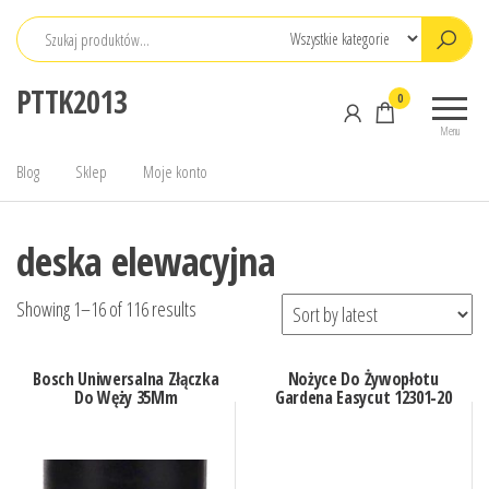
Przejdź
do
treści
PTTK2013
0
Menu
Blog
Sklep
Moje konto
deska elewacyjna
Showing 1–16 of 116 results
Bosch Uniwersalna Złączka
Nożyce Do Żywopłotu
Do Węży 35Mm
Gardena Easycut 12301-20