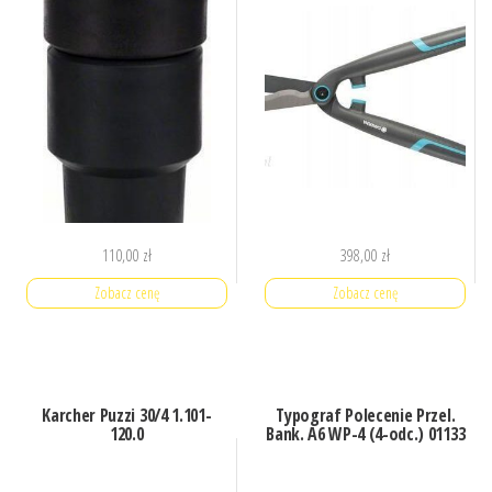
110,00
zł
398,00
zł
Zobacz cenę
Zobacz cenę
Karcher Puzzi 30/4 1.101-
Typograf Polecenie Przel.
120.0
Bank. A6 WP-4 (4-odc.) 01133