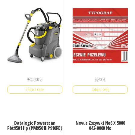
9840,00
zł
6,90
zł
Zobacz cenę
Zobacz cenę
Datalogic Powerscan
Novus Zszywki Ne6 X 5000
Pbt9501 Hp (PM9501HP910RB)
042-0000 No