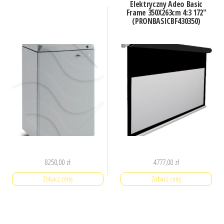
Elektryczny Adeo Basic
Frame 350X263cm 4:3 172″
(PRONBASICBF430350)
8250,00
zł
4777,00
zł
Zobacz cenę
Zobacz cenę