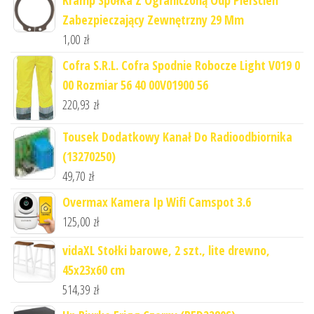
Kramp Spółka Z Ograniczoną Odp Pierścień
Zabezpieczający Zewnętrzny 29 Mm
1,00
zł
Cofra S.R.L. Cofra Spodnie Robocze Light V019 0
00 Rozmiar 56 40 00V01900 56
220,93
zł
Tousek Dodatkowy Kanał Do Radioodbiornika
(13270250)
49,70
zł
Overmax Kamera Ip Wifi Camspot 3.6
125,00
zł
vidaXL Stołki barowe, 2 szt., lite drewno,
45x23x60 cm
514,39
zł