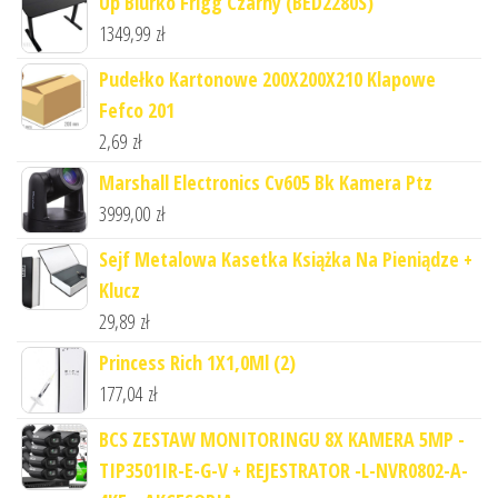
Up Biurko Frigg Czarny (BED2280S)
1349,99
zł
Pudełko Kartonowe 200X200X210 Klapowe
Fefco 201
2,69
zł
Marshall Electronics Cv605 Bk Kamera Ptz
3999,00
zł
Sejf Metalowa Kasetka Książka Na Pieniądze +
Klucz
29,89
zł
Princess Rich 1X1,0Ml (2)
177,04
zł
BCS ZESTAW MONITORINGU 8X KAMERA 5MP -
TIP3501IR-E-G-V + REJESTRATOR -L-NVR0802-A-