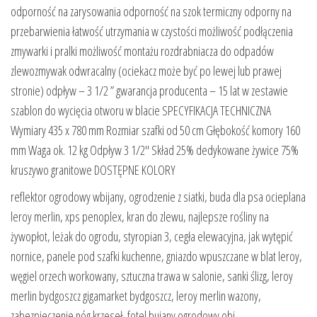
odporność na zarysowania odporność na szok termiczny odporny na
przebarwienia łatwość utrzymania w czystości możliwość podłączenia
zmywarki i pralki możliwość montażu rozdrabniacza do odpadów
zlewozmywak odwracalny (ociekacz może być po lewej lub prawej
stronie) odpływ – 3 1/2 ” gwarancja producenta – 15 lat w zestawie
szablon do wycięcia otworu w blacie SPECYFIKACJA TECHNICZNA
Wymiary 435 x 780 mm Rozmiar szafki od 50 cm Głębokość komory 160
mm Waga ok. 12 kg Odpływ 3 1/2″ Skład 25% dedykowane żywice 75%
kruszywo granitowe DOSTĘPNE KOLORY
reflektor ogrodowy wbijany, ogrodzenie z siatki, buda dla psa ocieplana
leroy merlin, xps penoplex, kran do zlewu, najlepsze rośliny na
żywopłot, leżak do ogrodu, styropian 3, cegła elewacyjna, jak wytępić
nornice, panele pod szafki kuchenne, gniazdo wpuszczane w blat leroy,
węgiel orzech workowany, sztuczna trawa w salonie, sanki ślizg, leroy
merlin bydgoszcz gigamarket bydgoszcz, leroy merlin wazony,
zabezpieczenie nóg krzeseł, fotel bujany ogrodowy obi