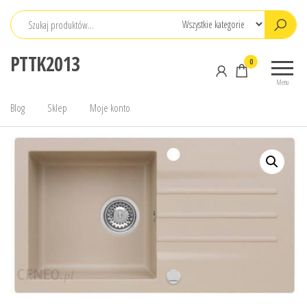
Przejdź
do
treści
PTTK2013
0
Menu
Blog
Sklep
Moje konto