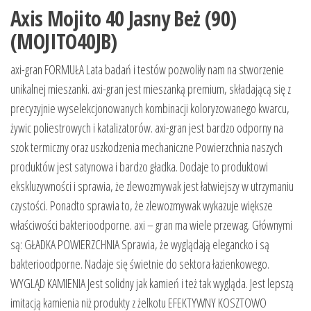
Axis Mojito 40 Jasny Beż (90)
(MOJITO40JB)
axi-gran FORMUŁA Lata badań i testów pozwoliły nam na stworzenie
unikalnej mieszanki. axi-gran jest mieszanką premium, składającą się z
precyzyjnie wyselekcjonowanych kombinacji koloryzowanego kwarcu,
żywic poliestrowych i katalizatorów. axi-gran jest bardzo odporny na
szok termiczny oraz uszkodzenia mechaniczne Powierzchnia naszych
produktów jest satynowa i bardzo gładka. Dodaje to produktowi
ekskluzywności i sprawia, że zlewozmywak jest łatwiejszy w utrzymaniu
czystości. Ponadto sprawia to, że zlewozmywak wykazuje większe
właściwości bakterioodporne. axi – gran ma wiele przewag. Głównymi
są: GŁADKA POWIERZCHNIA Sprawia, że wyglądają elegancko i są
bakterioodporne. Nadaje się świetnie do sektora łazienkowego.
WYGLĄD KAMIENIA Jest solidny jak kamień i też tak wygląda. Jest lepszą
imitacją kamienia niż produkty z żelkotu EFEKTYWNY KOSZTOWO