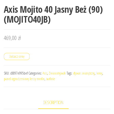
Axis Mojito 40 Jasny Beż (90)
(MOJITO40JB)
469,00
zł
Zobacz cenę
SKU:
c8897e995bef
Categories:
Axis
,
Zlewozmywaki
Tags:
dywan zewnętrzny
,
leroy
,
panel ogrodzeniowy leroy merlin
,
surfinie
DESCRIPTION