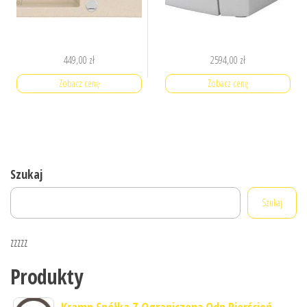
449,00
zł
2594,00
zł
Zobacz cenę
Zobacz cenę
Szukaj
Szukaj
zzzzz
Produkty