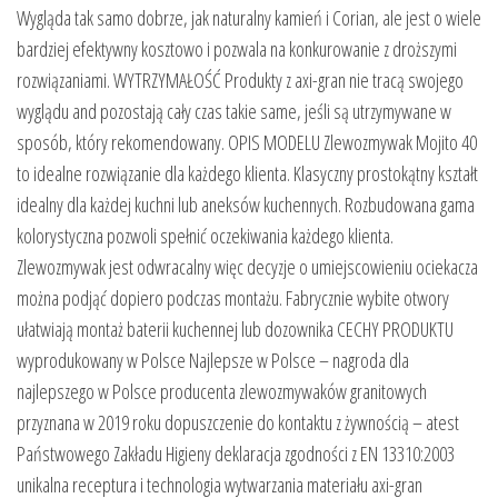
Wygląda tak samo dobrze, jak naturalny kamień i Corian, ale jest o wiele
bardziej efektywny kosztowo i pozwala na konkurowanie z droższymi
rozwiązaniami. WYTRZYMAŁOŚĆ Produkty z axi-gran nie tracą swojego
wyglądu and pozostają cały czas takie same, jeśli są utrzymywane w
sposób, który rekomendowany. OPIS MODELU Zlewozmywak Mojito 40
to idealne rozwiązanie dla każdego klienta. Klasyczny prostokątny kształt
idealny dla każdej kuchni lub aneksów kuchennych. Rozbudowana gama
kolorystyczna pozwoli spełnić oczekiwania każdego klienta.
Zlewozmywak jest odwracalny więc decyzje o umiejscowieniu ociekacza
można podjąć dopiero podczas montażu. Fabrycznie wybite otwory
ułatwiają montaż baterii kuchennej lub dozownika CECHY PRODUKTU
wyprodukowany w Polsce Najlepsze w Polsce – nagroda dla
najlepszego w Polsce producenta zlewozmywaków granitowych
przyznana w 2019 roku dopuszczenie do kontaktu z żywnością – atest
Państwowego Zakładu Higieny deklaracja zgodności z EN 13310:2003
unikalna receptura i technologia wytwarzania materiału axi-gran