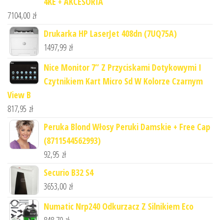
4KE + AKCESORIA
7104,00
zł
Drukarka HP LaserJet 408dn (7UQ75A)
1497,99
zł
Nice Monitor 7” Z Przyciskami Dotykowymi I
Czytnikiem Kart Micro Sd W Kolorze Czarnym
View B
817,95
zł
Peruka Blond Włosy Peruki Damskie + Free Cap
(8711544562993)
92,95
zł
Securio B32 S4
3653,00
zł
Numatic Nrp240 Odkurzacz Z Silnikiem Eco