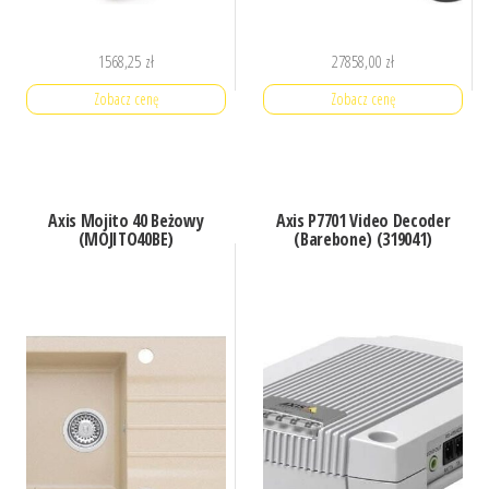
1568,25
zł
27858,00
zł
Zobacz cenę
Zobacz cenę
Axis Mojito 40 Beżowy
Axis P7701 Video Decoder
(MOJITO40BE)
(Barebone) (319041)