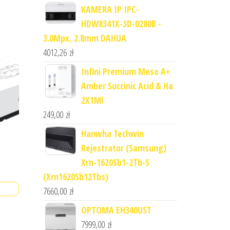
KAMERA IP IPC-
HDW8341X-3D-0280B -
3.0Mpx, 2.8mm DAHUA
4012,26
zł
Infini Premium Meso A+
Amber Succinic Acid & Ha
2X1Ml
249,00
zł
Hanwha Techwin
Rejestrator (Samsung)
Xrn-1620Sb1-2Tb-S
(Xrn1620Sb12Tbs)
7660,00
zł
OPTOMA EH340UST
7999,00
zł