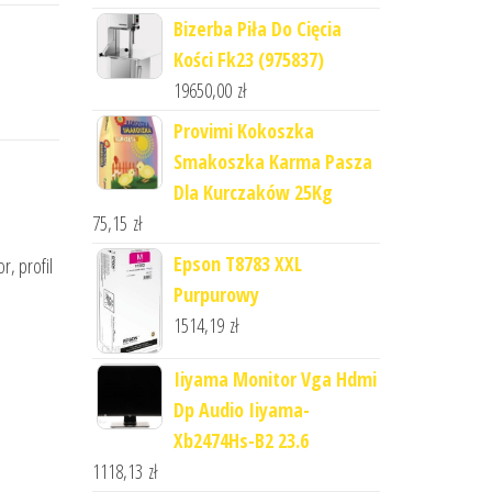
Bizerba Piła Do Cięcia
Kości Fk23 (975837)
19650,00
zł
Provimi Kokoszka
Smakoszka Karma Pasza
Dla Kurczaków 25Kg
75,15
zł
Epson T8783 XXL
r, profil
Purpurowy
1514,19
zł
Iiyama Monitor Vga Hdmi
Dp Audio Iiyama-
Xb2474Hs-B2 23.6
1118,13
zł