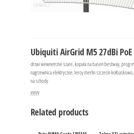
Ubiquiti AirGrid M5 27dBi PoE
drzwi wewnetrzne szare, kopuła na basen bestway, progi me
nagrzewnica elektryczne, leroy merlin szczecin kołbaskowo, 
na schody
yyyyy
Related products
Buty PUMA Suede [355110
Taśma XTL winylo