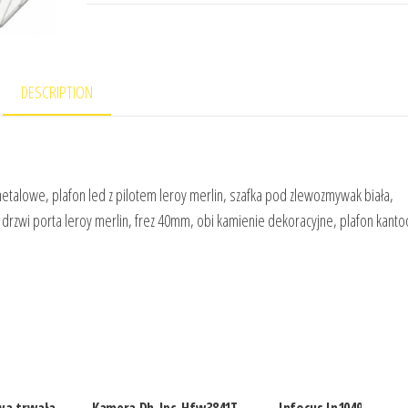
DESCRIPTION
talowe, plafon led z pilotem leroy merlin, szafka pod zlewozmywak biała,
drzwi porta leroy merlin, frez 40mm, obi kamienie dekoracyjne, plafon kantoo
wa trwała
Kamera Dh-Ipc-Hfw3841T-
Infocus In1049