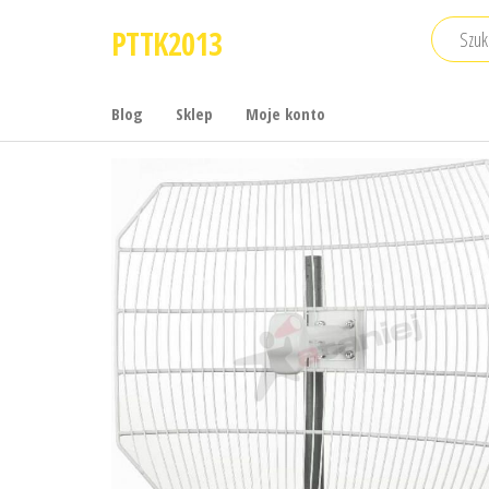
Przejdź
PTTK2013
do
treści
Blog
Sklep
Moje konto