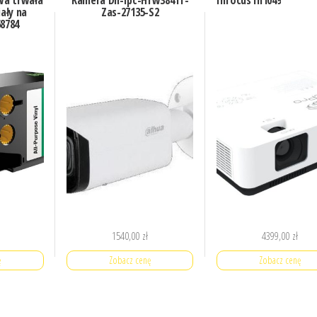
iały na
Zas-27135-S2
68784
1540,00
zł
4399,00
zł
ę
Zobacz cenę
Zobacz cenę