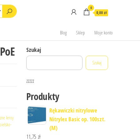
0
0,00 zł
Blog
Sklep
Moje konto
 PoE
Szukaj
Szukaj
zzzzz
Produkty
Rękawiczki nitrylowe
zne leroy
Nitrylex Basic op. 100szt.
bielsko-
(M)
11,75
zł