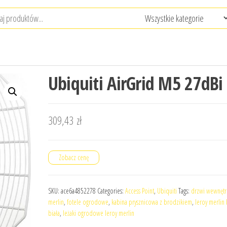
Ubiquiti AirGrid M5 27dBi
309,43
zł
Zobacz cenę
SKU:
ace6a4852278
Categories:
Access Point
,
Ubiquiti
Tags:
drzwi wewnętr
merlin
,
fotele ogrodowe
,
kabina prysznicowa z brodzikiem
,
leroy merlin 
biała
,
leżaki ogrodowe leroy merlin