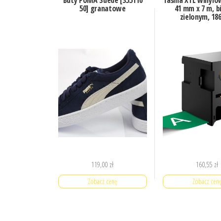
50] granatowe
41 mm x 7 m, b
zielonym, 18
119,00
zł
160,55
zł
Zobacz cenę
Zobacz cen