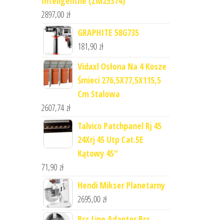
Inteligentne (ZM25374)
2897,00
zł
GRAPHITE 58G735
181,90
zł
Vidaxl Osłona Na 4 Kosze
Śmieci 276,5X77,5X115,5
Cm Stalowa
2607,74
zł
Talvico Patchpanel Rj 45
24Xrj 45 Utp Cat.5E
Kątowy 45''
71,90
zł
Hendi Mikser Planetarny
2695,00
zł
Bcs Line Adapter Bcs