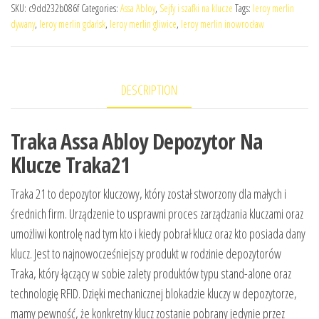
SKU:
c9dd232b086f
Categories:
Assa Abloy
,
Sejfy i szafki na klucze
Tags:
leroy merlin
dywany
,
leroy merlin gdańsk
,
leroy merlin gliwice
,
leroy merlin inowrocław
DESCRIPTION
Traka Assa Abloy Depozytor Na
Klucze Traka21
Traka 21 to depozytor kluczowy, który został stworzony dla małych i
średnich firm. Urządzenie to usprawni proces zarządzania kluczami oraz
umożliwi kontrolę nad tym kto i kiedy pobrał klucz oraz kto posiada dany
klucz. Jest to najnowocześniejszy produkt w rodzinie depozytorów
Traka, który łączący w sobie zalety produktów typu stand-alone oraz
technologię RFID. Dzięki mechanicznej blokadzie kluczy w depozytorze,
mamy pewność, że konkretny klucz zostanie pobrany jedynie przez