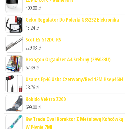
409,00
zł
Geko Regulator Do Polerki G85232 Elekronika
15,24
zł
Scot ES-S12DC-RS
229,03
zł
Hexagon Organizer A4 Srebrny (295033U)
67,89
zł
Usams Ep46 Usbc Czerwony/Red 12M Hsep4604
28,76
zł
Kokido Vektro Z200
699,00
zł
Kw Trade Oval Korektor Z Metalową Końcówką
W Płynie 7Ml