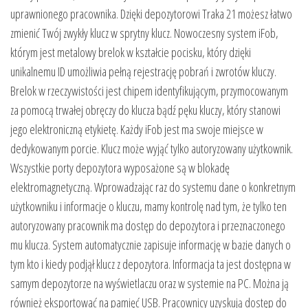
uprawnionego pracownika. Dzięki depozytorowi Traka 21 możesz łatwo
zmienić Twój zwykły klucz w sprytny klucz. Nowoczesny system iFob,
którym jest metalowy brelok w kształcie pocisku, który dzięki
unikalnemu ID umożliwia pełną rejestrację pobrań i zwrotów kluczy.
Brelok w rzeczywistości jest chipem identyfikującym, przymocowanym
za pomocą trwałej obręczy do klucza bądź pęku kluczy, który stanowi
jego elektroniczną etykietę. Każdy iFob jest ma swoje miejsce w
dedykowanym porcie. Klucz może wyjąć tylko autoryzowany użytkownik.
Wszystkie porty depozytora wyposażone są w blokadę
elektromagnetyczną. Wprowadzając raz do systemu dane o konkretnym
użytkowniku i informacje o kluczu, mamy kontrolę nad tym, że tylko ten
autoryzowany pracownik ma dostęp do depozytora i przeznaczonego
mu klucza. System automatycznie zapisuje informację w bazie danych o
tym kto i kiedy podjął klucz z depozytora. Informacja ta jest dostępna w
samym depozytorze na wyświetlaczu oraz w systemie na PC. Można ją
również eksportować na pamięć USB. Pracownicy uzyskują dostęp do