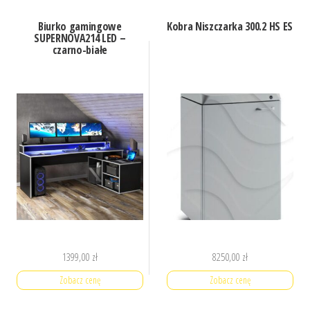
Biurko gamingowe
Kobra Niszczarka 300.2 HS ES
SUPERNOVA214 LED –
czarno-białe
1399,00
zł
8250,00
zł
Zobacz cenę
Zobacz cenę