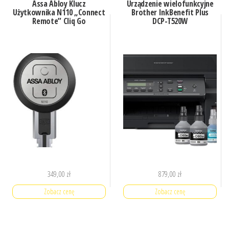
Assa Abloy Klucz
Urządzenie wielofunkcyjne
Użytkownika N110 „Connect
Brother InkBenefit Plus
Remote” Cliq Go
DCP-T520W
349,00
zł
879,00
zł
Zobacz cenę
Zobacz cenę