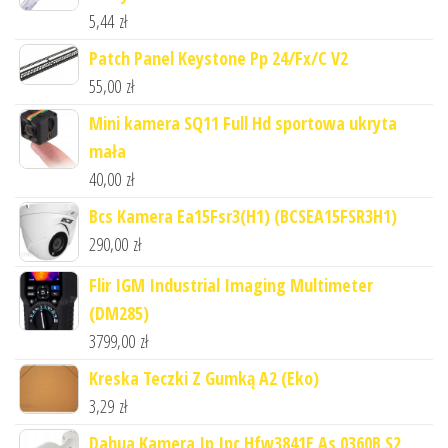
5,44
zł
Patch Panel Keystone Pp 24/Fx/C V2
55,00
zł
Mini kamera SQ11 Full Hd sportowa ukryta
mała
40,00
zł
Bcs Kamera Ea15Fsr3(H1) (BCSEA15FSR3H1)
290,00
zł
Flir IGM Industrial Imaging Multimeter
(DM285)
3799,00
zł
Kreska Teczki Z Gumką A2 (Eko)
3,29
zł
Dahua Kamera Ip Ipc Hfw3841E As 0360B S2