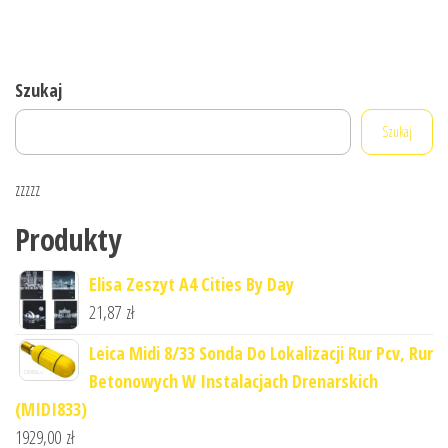
Szukaj
Szukaj
zzzzz
Produkty
Elisa Zeszyt A4 Cities By Day
21,87
zł
Leica Midi 8/33 Sonda Do Lokalizacji Rur Pcv, Rur
Betonowych W Instalacjach Drenarskich
(MIDI833)
1929,00
zł