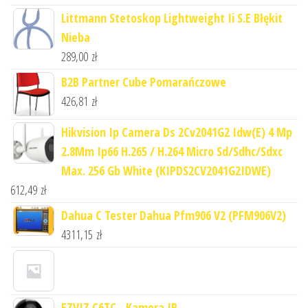
Littmann Stetoskop Lightweight Ii S.E Błękit
Nieba
289,00
zł
B2B Partner Cube Pomarańczowe
426,81
zł
Hikvision Ip Camera Ds 2Cv2041G2 Idw(E) 4 Mp
2.8Mm Ip66 H.265 / H.264 Micro Sd/Sdhc/Sdxc
Max. 256 Gb White (KIPDS2CV2041G2IDWE)
612,49
zł
Dahua C Tester Dahua Pfm906 V2 (PFM906V2)
4311,15
zł
EZVIZ C6TC - Kamera IP