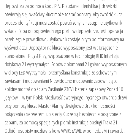
depozytora za pomocą kodu PIN. Po udanej identyfikacji drzwiczki
otwierają się i właściwy klucz może zostać pobrany. Aby zwrócić klucz
proces identyfikacji musi zostać powtórzony, a następnie użytkownik
wkłada iFoba do odpowiedniego portu w depozytorze. Jeśli operacja
przebiegnie prawidłowo, użytkownik zostaje o tym poinformowany na
wyświetlaczu. Depozytor na klucze wyposażony jest w : Urządzenie
stand-alone i Plug & Play, wyposażone w technologię RFID Interfejs
dotykowy 21 wytrzymałych iFobów z plombami 21 gniazd wyposażonych
w diody LED Wytrzymała i przemyślana konstrukcja ze schowanymi
zawiasami i mocowaniami Niewidoczne mocowanie zapewniające
solidny montaż do ściany Zasilanie 230V i bateria zapasowy Ponad 10
języków – w tym Polski Możliwość awaryjnego, ręcznego otwarcia drzwi
przy pomocy klucza Master Alarmy dźwiękowe Brak konieczności
połączenia z serwerem lub siecią Klucze są bezpiecznie połączone z
czipami, za pomocą specjalnych plomb Instrukcja obsługi Traka 21
Odbiór osobisty możliwy tylko w WARSZAWIE w poniedziałki i czwartki,