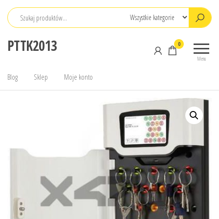
Przejdź
do
treści
PTTK2013
0
Menu
Blog
Sklep
Moje konto