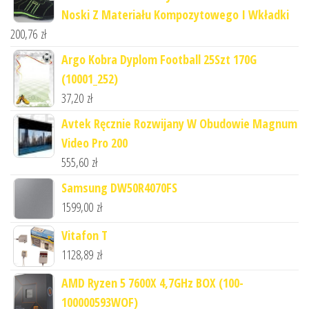
Noski Z Materiału Kompozytowego I Wkładki
200,76
zł
Argo Kobra Dyplom Football 25Szt 170G
(10001_252)
37,20
zł
Avtek Ręcznie Rozwijany W Obudowie Magnum
Video Pro 200
555,60
zł
Samsung DW50R4070FS
1599,00
zł
Vitafon T
1128,89
zł
AMD Ryzen 5 7600X 4,7GHz BOX (100-
100000593WOF)