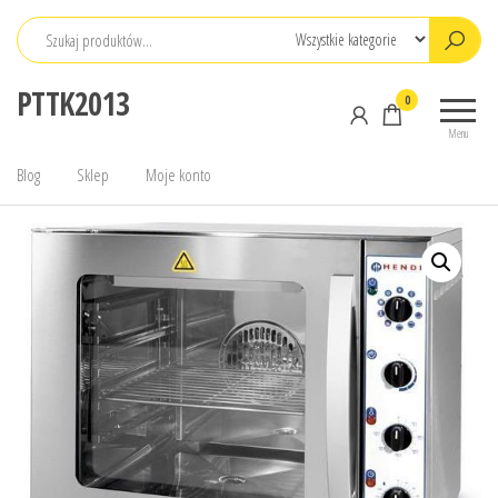
Przejdź
do
treści
PTTK2013
0
Menu
Blog
Sklep
Moje konto