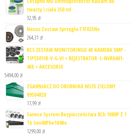
Cetaphil MD Dermoprotektor balsam do
twarzy i ciała 250 ml
32,95
zł
Nexus Zestaw Sprzęgła F1F025Nx
264,31
zł
BCS ZESTAW MONITORINGU 4X KAMERA 5MP -
TIP5501IR-V-G-VI + REJESTRATOR -L-NVR0401-
4KE + AKCESORIA
5494,00
zł
ZGARNIACZ DO OBORNIKA MS35 ZIELONY
89504820
17,99
zł
Sannce System Bezpieczeństwa 8Ch 1080P Z 1
Tb Sen48Pbe164Be
1299,00
zł