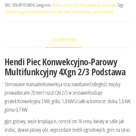
SKU:
10bd91916896
Categories:
Hendi
,
Urządzenia do gotowania i pieczenia
Tags:
cement cena
,
leroy merlin bielsko-biała
,
lustra leroy merlin
,
regał metalowy
DESCRIPTION
Hendi Piec Konwekcyjno-Parowy
Multifunkcyjny 4Xgn 2/3 Podstawa
Sterowanie manualneKonwekcja oraz nawilżanieOdległość między
prowadnicami 70 mm1 ruszt GN 2/3 w zestawieRodzaje
grzałek:Konwekcyjna 3 kW; grilla: 1,8 kWGrzałki w komorze: dolna 1,6 kW;
górna 0,7 kW
gips gotowy, węże kroplujące, ceresit cm 16 cena, kwiaty w szkle jak
zrobic, dywan jutowy obi, wyprzedaże mebli ogrodowych, gres na taras