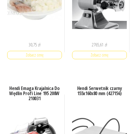
30,75
zł
2765,61
zł
Zobacz cenę
Zobacz cenę
Hendi Emaga Krajalnica Do
Hendi Serwetnik czarny
Wędlin Profi Line 195 200W
155x160x80 mm (427156)
210031