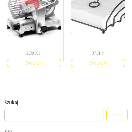
2530,00
zł
37,01
zł
Zobacz cenę
Zobacz cenę
Szukaj
Szukaj
zzzzz