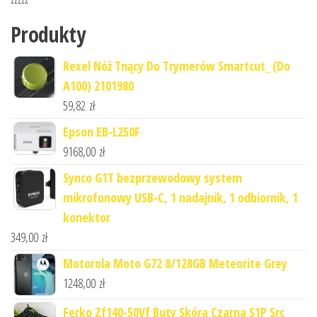
Produkty
Rexel Nóż Tnący Do Trymerów Smartcut_ (Do
A100) 2101980
59,82
zł
Epson EB-L250F
9168,00
zł
Synco G1T bezprzewodowy system
mikrofonowy USB-C, 1 nadajnik, 1 odbiornik, 1
konektor
349,00
zł
Motorola Moto G72 8/128GB Meteorite Grey
1248,00
zł
Ferko Zf140-50Vf Buty Skóra Czarna S1P Src