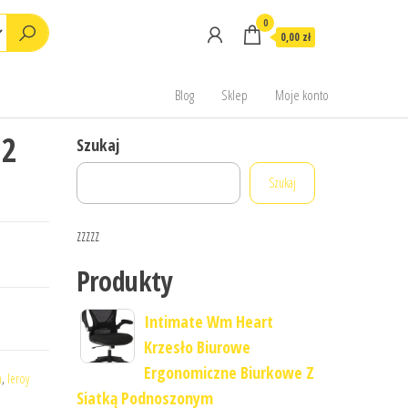
0
0,00 zł
Blog
Sklep
Moje konto
22
Szukaj
Szukaj
zzzzz
Produkty
Intimate Wm Heart
Krzesło Biurowe
Ergonomiczne Biurkowe Z
n
,
leroy
Siatką Podnoszonym