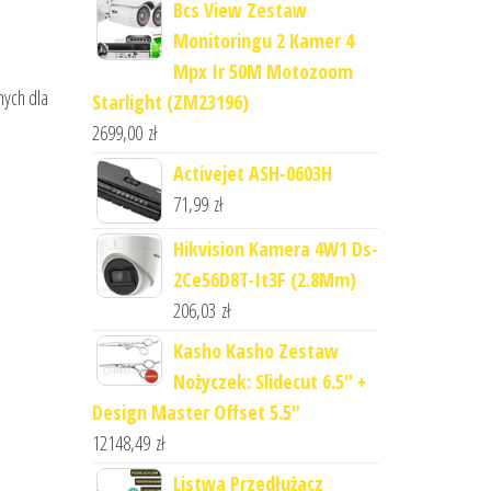
Bcs View Zestaw
Monitoringu 2 Kamer 4
Mpx Ir 50M Motozoom
nych dla
Starlight (ZM23196)
2699,00
zł
Activejet ASH-0603H
71,99
zł
Hikvision Kamera 4W1 Ds-
2Ce56D8T-It3F (2.8Mm)
206,03
zł
Kasho Kasho Zestaw
Nożyczek: Slidecut 6.5" +
Design Master Offset 5.5"
12148,49
zł
Listwa Przedłużacz