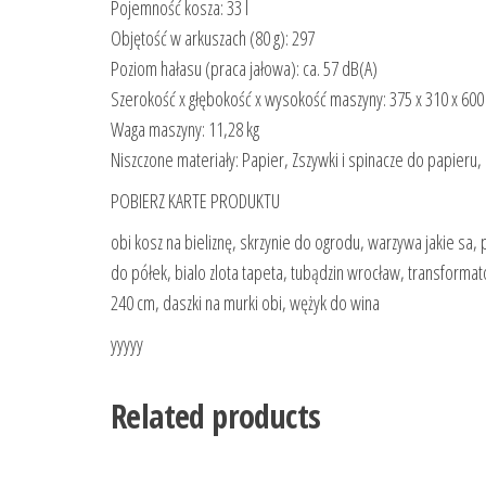
Pojemność kosza: 33 l
Objętość w arkuszach (80 g): 297
Poziom hałasu (praca jałowa): ca. 57 dB(A)
Szerokość x głębokość x wysokość maszyny: 375 x 310 x 60
Waga maszyny: 11,28 kg
Niszczone materiały: Papier, Zszywki i spinacze do papieru
POBIERZ KARTE PRODUKTU
obi kosz na bieliznę, skrzynie do ogrodu, warzywa jakie s
do półek, bialo zlota tapeta, tubądzin wrocław, transforma
240 cm, daszki na murki obi, wężyk do wina
yyyyy
Related products