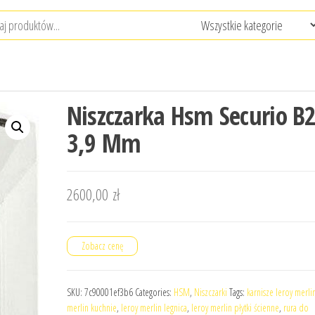
Niszczarka Hsm Securio B
3,9 Mm
2600,00
zł
Zobacz cenę
SKU:
7c90001ef3b6
Categories:
HSM
,
Niszczarki
Tags:
karnisze leroy merli
merlin kuchnie
,
leroy merlin legnica
,
leroy merlin płytki ścienne
,
rura do