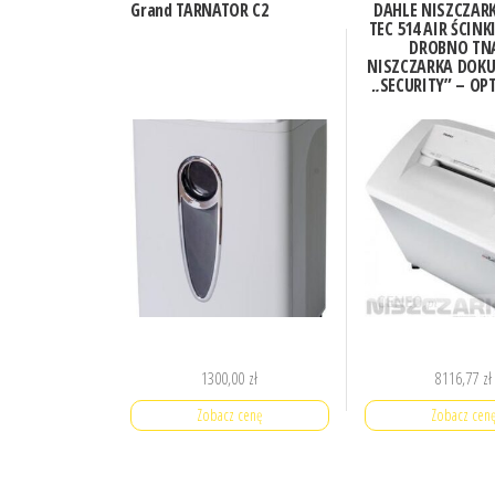
Grand TARNATOR C2
DAHLE NISZCZAR
TEC 514 AIR ŚCIN
DROBNO TN
NISZCZARKA DO
„SECURITY” – O
DO SZCZEGÓ
WRAŻLIWYCH 
1300,00
zł
8116,77
zł
Zobacz cenę
Zobacz cen