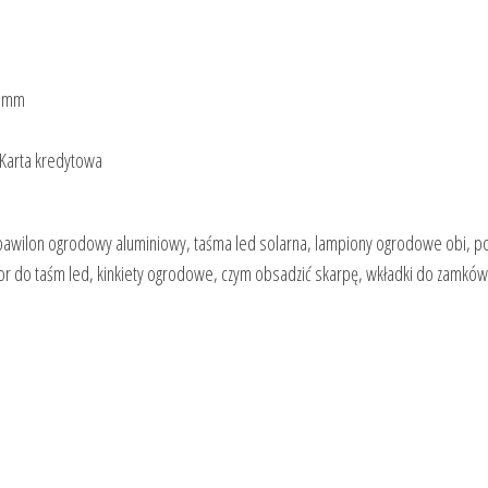
0 mm
, Karta kredytowa
a, pawilon ogrodowy aluminiowy, taśma led solarna, lampiony ogrodowe obi, p
tor do taśm led, kinkiety ogrodowe, czym obsadzić skarpę, wkładki do zamków