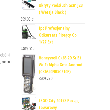
Ukryty Podsłuch Gsm J2B
( Wersja Black )
399,00
zł
Ipc Profesjonalny
Odkurzacz Piorący Gp
1/27 Ext
2409,00
zł
odpórki
Honeywell Ck65 2D Sr Bt
, kuchnia
Wi-Fi Alpha Gms Android
(CK65L0NBSC210E)
8709,75
zł
LEGO City 60198 Pociąg
towarowy