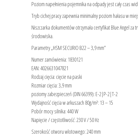
Poziom napełnienia pojemnika na odpady jest cały czas wid
Tryb cichej pracy zapewnia minimalny poziom hałasu w miej
Niszczarka dokumentów otrzymała certyfikat Blue Angel za tr
środowiska.
Parametry „HSM SECURIO B22 – 3,9 mm”
Numer zamówienia: 1830121
EAN: 4026631047821
Rodzaj cięcia: cięcie na paski
Rozmiar cięcia: 3,9 mm
poziomy zabezpieczeń (DIN 66399): E-2|P-2|T-2
Wydajność cięcia w arkuszach 80g/m²: 13 – 15
Pobór mocy silnika: 440 W
Napięcie / częstotliwość: 230 V / 50 Hz
Szerokość otworu wlotowego: 240 mm