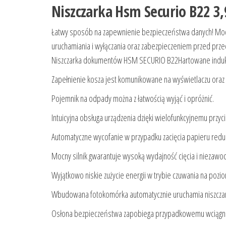
Niszczarka Hsm Securio B22 
Łatwy sposób na zapewnienie bezpieczeństwa danych! Mocn
uruchamiania i wyłączania oraz zabezpieczeniem przed przeci
Niszczarka dokumentów HSM SECURIO B22Hartowane indukcyjni
Zapełnienie kosza jest komunikowane na wyświetlaczu oraz
Pojemnik na odpady można z łatwością wyjąć i opróżnić.
Intuicyjna obsługa urządzenia dzięki wielofunkcyjnemu przyc
Automatyczne wycofanie w przypadku zacięcia papieru redu
Mocny silnik gwarantuje wysoką wydajność cięcia i niezawod
Wyjątkowo niskie zużycie energii w trybie czuwania na pozio
Wbudowana fotokomórka automatycznie uruchamia niszczarkę
Osłona bezpieczeństwa zapobiega przypadkowemu wciągnię