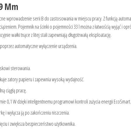
3,9 Mm
e wprowadzenie serii B do zastosowania w miejscu pracy. Z funkcją autom
ążeniem. Pojemnik na ścinki o pojemności 33 l można z łatwością wyjąć i opró
e wałki tnące z litej stali zapewniają długotrwałą eksploatację.
 poprzez automatyczne wyłączenie urządzenia.
iskowi sterowania.
kuje zatory papieru i zapewnia wysoką wydajność.
ną ciągłą pracę.
mie 0,1 W dzięki inteligentnemu programowi kontroli zużycia energii EcoSmart.
 i wyłącza ją po zakończeniu niszczenia.
ciu i zwiększa bezpieczeństwo użytkownika.