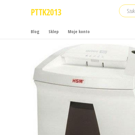
Przejdź
PTTK2013
do
treści
Blog
Sklep
Moje konto