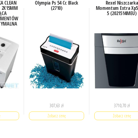
KA CLEAN
Olympia Ps 54 Cc Black
Rexel Niszczark
KI 2X15MM
(2710)
Momentum Extra Xp5
ĄCA
5 (2021514MEU)
KUMENTÓW
PTYMALNA
LNIE
DANYCH
307,63
zł
3710,70
zł
ę
Zobacz cenę
Zobacz cenę