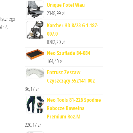
Unique Fotel Wau
2348,99
zł
atycznego
Karcher HD 8/23 G 1.187-
żnić.
007.0
8782,20
zł
Neo Szuflada 84-084
164,40
zł
Entrust Zestaw
Czyszczący 552141-002
36,17
zł
Neo Tools 81-226 Spodnie
Robocze Bawełna
Premium Roz.M
220,17
zł