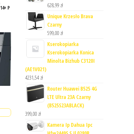
a
628,99
zł
14+ P
Unique Krzesło Brava
Czarny
599,00
zł
Kserokopiarka
Kserokopiarka Konica
Minolta Bizhub C3120I
(AE1V021)
4231,54
zł
Router Huawei B525 4G
LTE Ultra 23A Czarny
(B525S23ABLACK)
399,00
zł
Kamera Ip Dahua Ipc
Hfw2449S S Il 0280B