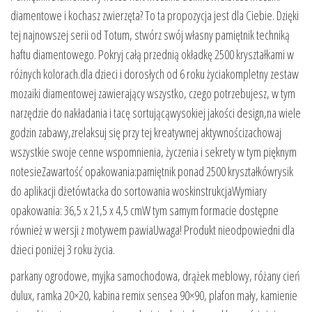
diamentowe i kochasz zwierzęta? To ta propozycja jest dla Ciebie. Dzięki
tej najnowszej serii od Totum, stwórz swój własny pamiętnik techniką
haftu diamentowego. Pokryj całą przednią okładkę 2500 kryształkami w
różnych kolorach.dla dzieci i dorosłych od 6 roku życiakompletny zestaw
mozaiki diamentowej zawierający wszystko, czego potrzebujesz, w tym
narzędzie do nakładania i tacę sortującąwysokiej jakości design,na wiele
godzin zabawy,zrelaksuj się przy tej kreatywnej aktywnościzachowaj
wszystkie swoje cenne wspomnienia, życzenia i sekrety w tym pięknym
notesieZawartość opakowania:pamiętnik ponad 2500 kryształkówrysik
do aplikacji dżetówtacka do sortowania woskinstrukcjaWymiary
opakowania: 36,5 x 21,5 x 4,5 cmW tym samym formacie dostępne
również w wersji z motywem pawiaUwaga! Produkt nieodpowiedni dla
dzieci poniżej 3 roku życia.
parkany ogrodowe, myjka samochodowa, drążek meblowy, różany cień
dulux, ramka 20×20, kabina remix sensea 90×90, plafon mały, kamienie