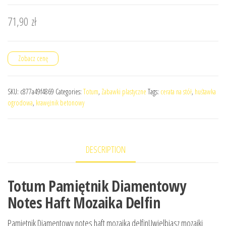
71,90
zł
Zobacz cenę
SKU:
c877a49f4869
Categories:
Totum
,
Zabawki plastyczne
Tags:
cerata na stół
,
huśtawka
ogrodowa
,
krawężnik betonowy
DESCRIPTION
Totum Pamiętnik Diamentowy
Notes Haft Mozaika Delfin
Pamiętnik Diamentowy notes haft mozaika delfinUwielbiasz mozaiki