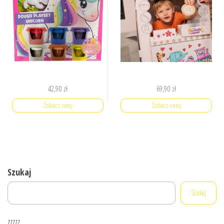
42,90
zł
69,90
zł
Zobacz cenę
Zobacz cenę
Szukaj
Szukaj
zzzzz