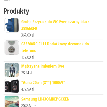
Produkty
Grohe Przycisk do WC Even czarny black
38966KF0
367,00
zł
GEEMARC CL11 Dodatkowy dzwonek do
telefonu
159,00
zł
Mężczyzna imieniem Ove
28,24
zł
"Auna 20cm (8"") 1000W"
479,99
zł
Samsung LH43QMREPGCXEN
8048,69
zł