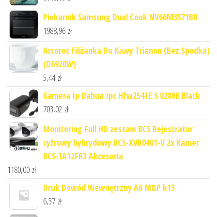
Piekarnik Samsung Dual Cook NV66M3571BB
1988,96
zł
Arcoroc Filiżanka Do Kawy Trianon (Bez Spodka)
(D6920W)
5,44
zł
Kamera Ip Dahua Ipc Hfw2541E S 0280B Black
703,02
zł
Monitoring Full HD zestaw BCS Rejestrator
cyfrowy hybrydowy BCS-XVR0401-V 2x Kamer
BCS-TA12FR3 Akcesoria
1180,00
zł
Druk Dowód Wewnętrzny A6 M&P k13
6,37
zł