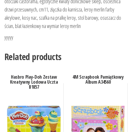
otoczaki castorama, egzotyczne kwiaty doniczkowe sklep, ościeżnica
drzwi przesuwnych, cm11, złączka do karnisza, leroy merlin farby
akrylowe, kosy nac, szafka na pralkę leroy, stol barowy, osuszacz do
ścian, blat łazienkowy na wymiar leroy merlin
yyyyy
Related products
Hasbro Play-Doh Zestaw
4M Scrapbook Pamiątkowy
Kreatywny Lodowa Uczta
Album A34560
B1857