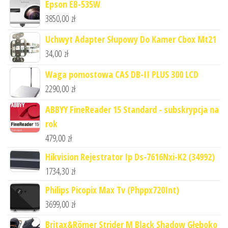
Epson EB-535W
3850,00
zł
Uchwyt Adapter Słupowy Do Kamer Cbox Mt21
34,00
zł
Waga pomostowa CAS DB-II PLUS 300 LCD
2290,00
zł
ABBYY FineReader 15 Standard - subskrypcja na
rok
479,00
zł
Hikvision Rejestrator Ip Ds-7616Nxi-K2 (34992)
1734,30
zł
Philips Picopix Max Tv (Phppx720Int)
3699,00
zł
Britax&Römer Strider M Black Shadow Głęboko