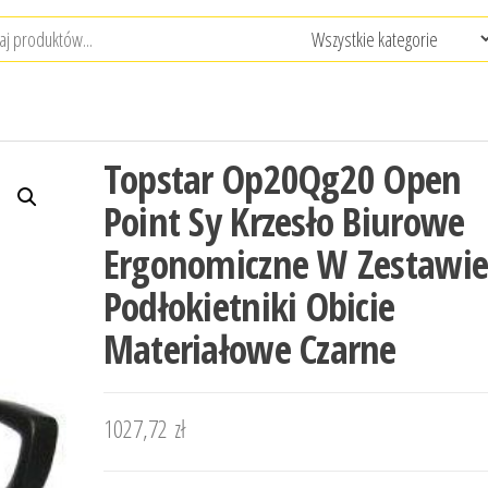
Topstar Op20Qg20 Open
Point Sy Krzesło Biurowe
Ergonomiczne W Zestawi
Podłokietniki Obicie
Materiałowe Czarne
1027,72
zł