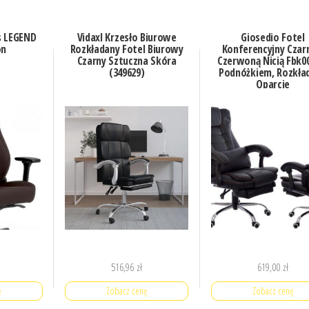
s LEGEND
Vidaxl Krzesło Biurowe
Giosedio Fotel
on
Rozkładany Fotel Biurowy
Konferencyjny Czar
Czarny Sztuczna Skóra
Czerwoną Nicią Fbk0
(349629)
Podnóżkiem, Rozkła
Oparcie
516,96
zł
619,00
zł
ę
Zobacz cenę
Zobacz cenę