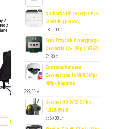
Drukarka HP LaserJet Pro
ny Z
M501dn (J8H61A)
04R Z
1815,00
zł
dane
Scot Przycisk Awaryjnego
Otwarcia Cp-12Rg (16762)
74,80
zł
Zintronic Kamera
Zewnętrzna Ip Wifi 5Mpx
4Mpx Kopułka
299,00
zł
Karcher HD 6/13 C Plus
1.520-951.0
3569,00
zł
Bixolon Xt5 40 8 Dots/Mm