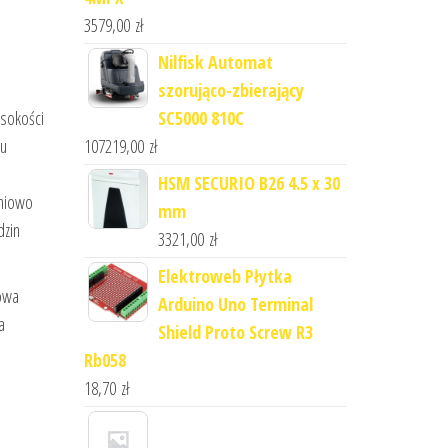
3579,00
zł
Nilfisk Automat
szorująco-zbierający
SC5000 810C
ysokości
107219,00
zł
mu
HSM SECURIO B26 4.5 x 30
pniowo
mm
dzin
3321,00
zł
Elektroweb Płytka
towa
Arduino Uno Terminal
a
Shield Proto Screw R3
Rb058
18,70
zł