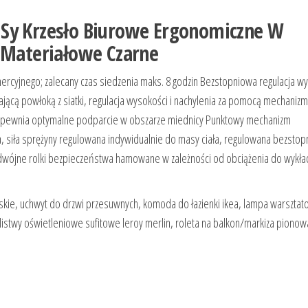
 Sy Krzesło Biurowe Ergonomiczne W
e Materiałowe Czarne
mercyjnego; zalecany czas siedzenia maks. 8 godzin Bezstopniowa regulacja w
ającą powłoką z siatki, regulacja wysokości i nachylenia za pomocą mechaniz
zapewnia optymalne podparcie w obszarze miednicy Punktowy mechanizm
cia, siła sprężyny regulowana indywidualnie do masy ciała, regulowana bezsto
ójne rolki bezpieczeństwa hamowane w zależności od obciążenia do wykła
skie, uchwyt do drzwi przesuwnych, komoda do łazienki ikea, lampa warszta
 listwy oświetleniowe sufitowe leroy merlin, roleta na balkon/markiza pionow