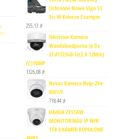
Ochronne Nowe Vigo S3
Src W Kolorze Czarnym
255,13
zł
at
rlin
Hikvision Kamera
Wandaloodporna Ip Ds-
2Cd1723G0-Iz(2.8-12Mm)
(C)1080P
1326,08
zł
Novus Kamera Nvip-2Ve-
6501/F
718,44
zł
DAHUA ZESTAW
MONITORINGU IP NVR
1TB 8 KAMER KOPUŁOWE
4MPX