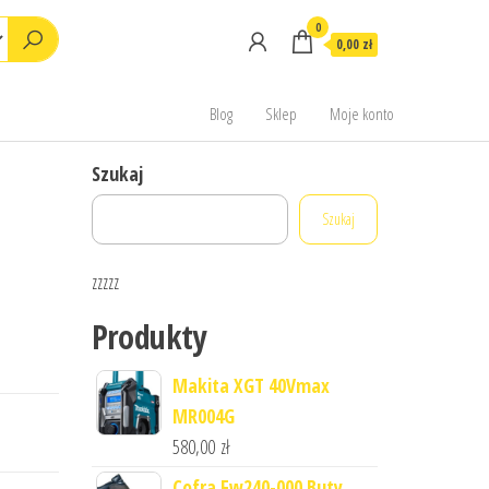
0
0,00 zł
Blog
Sklep
Moje konto
Szukaj
Szukaj
e
zzzzz
Produkty
Makita XGT 40Vmax
MR004G
580,00
zł
Cofra Fw240-000 Buty