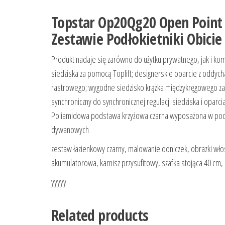
Topstar Op20Qg20 Open Point
Zestawie Podłokietniki Obici
Produkt nadaje się zarówno do użytku prywatnego, jak i ko
siedziska za pomocą Toplift; designerskie oparcie z oddych
rastrowego; wygodne siedzisko krążka międzykręgowego 
synchroniczny do synchronicznej regulacji siedziska i opar
Poliamidowa podstawa krzyżowa czarna wyposażona w podw
dywanowych
zestaw łazienkowy czarny, malowanie doniczek, obrazki wło
akumulatorowa, karnisz przysufitowy, szafka stojąca 40 cm,
yyyyy
Related products