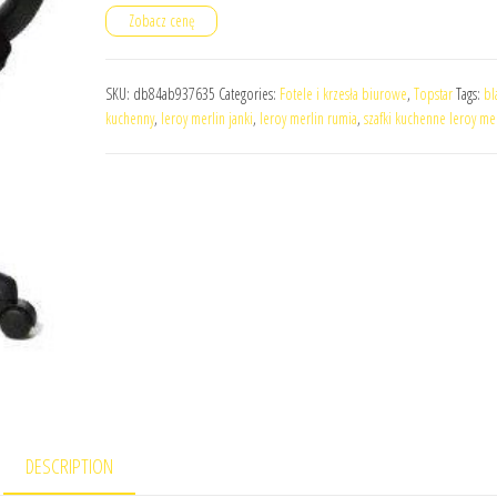
Zobacz cenę
SKU:
db84ab937635
Categories:
Fotele i krzesła biurowe
,
Topstar
Tags:
bl
kuchenny
,
leroy merlin janki
,
leroy merlin rumia
,
szafki kuchenne leroy me
DESCRIPTION