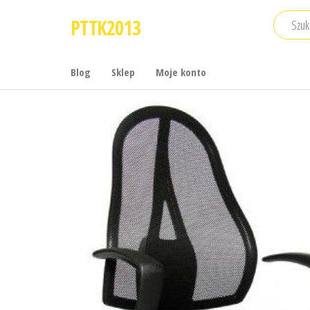
Przejdź
PTTK2013
do
treści
Blog
Sklep
Moje konto