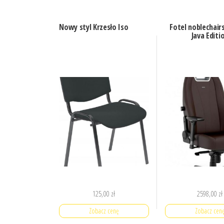
Nowy styl Krzesło Iso
Fotel noblechair
Java Editi
125,00
zł
2598,00
zł
Zobacz cenę
Zobacz cen