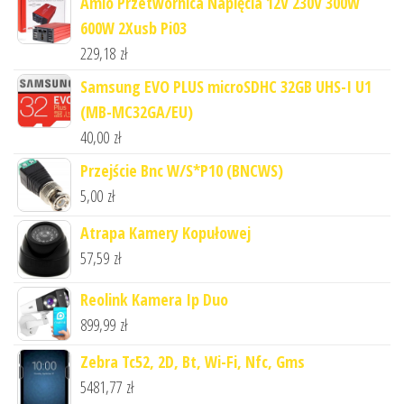
Amio Przetwornica Napięcia 12V 230V 300W
600W 2Xusb Pi03
229,18
zł
Samsung EVO PLUS microSDHC 32GB UHS-I U1
(MB-MC32GA/EU)
40,00
zł
Przejście Bnc W/S*P10 (BNCWS)
5,00
zł
Atrapa Kamery Kopułowej
57,59
zł
Reolink Kamera Ip Duo
899,99
zł
Zebra Tc52, 2D, Bt, Wi-Fi, Nfc, Gms
5481,77
zł