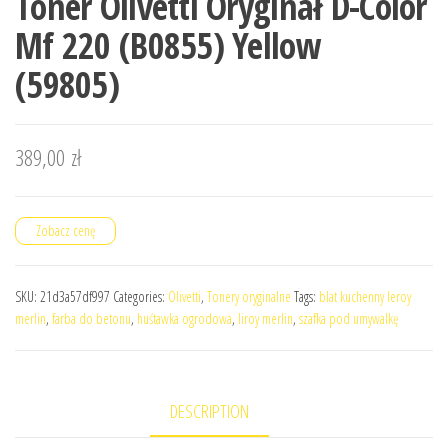
Toner Olivetti Oryginał D-Color
Mf 220 (B0855) Yellow
(59805)
389,00
zł
Zobacz cenę
SKU:
21d3a57df997
Categories:
Olivetti
,
Tonery oryginalne
Tags:
blat kuchenny leroy
merlin
,
farba do betonu
,
huśtawka ogrodowa
,
liroy merlin
,
szafka pod umywalkę
DESCRIPTION