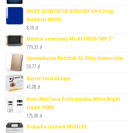
VAUPE SEGREGATOR RINGOWY A4/4 2ringi
Niebieski 680182
8,18
zł
Monitor serwisowy MS-ACTHD50-5MP 5''
779,33
zł
Upominkarnia Notatnik A5 Złoty Uniwersalny
59,77
zł
Nutrof Total 60 kaps.
41,08
zł
Dives Med Seria Profesjonalna White Bright
Cream 150Ml
175,00
zł
Drukarka Lexmark MS812 DE