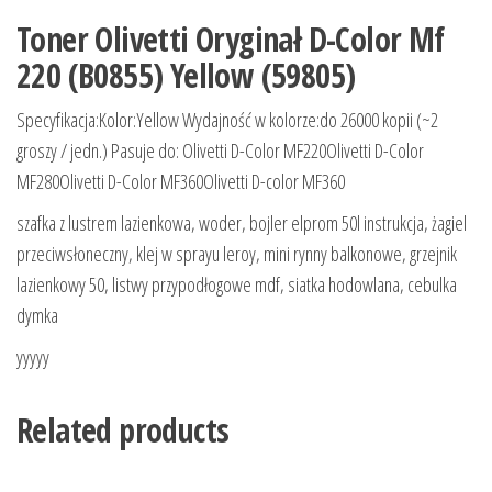
Toner Olivetti Oryginał D-Color Mf
220 (B0855) Yellow (59805)
Specyfikacja:Kolor:Yellow Wydajność w kolorze:do 26000 kopii (~2
groszy / jedn.) Pasuje do: Olivetti D-Color MF220Olivetti D-Color
MF280Olivetti D-Color MF360Olivetti D-color MF360
szafka z lustrem lazienkowa, woder, bojler elprom 50l instrukcja, żagiel
przeciwsłoneczny, klej w sprayu leroy, mini rynny balkonowe, grzejnik
lazienkowy 50, listwy przypodłogowe mdf, siatka hodowlana, cebulka
dymka
yyyyy
Related products