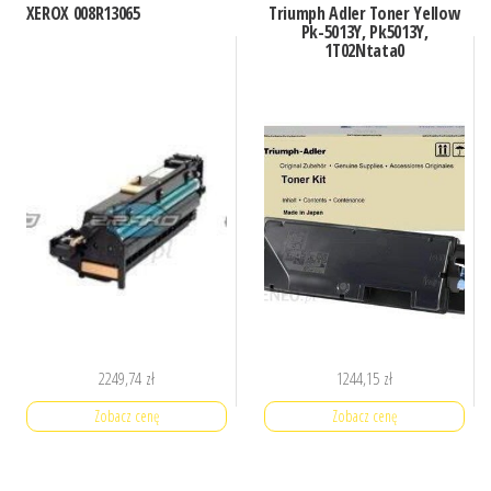
XEROX 008R13065
Triumph Adler Toner Yellow
Pk-5013Y, Pk5013Y,
1T02Ntata0
2249,74
zł
1244,15
zł
Zobacz cenę
Zobacz cenę