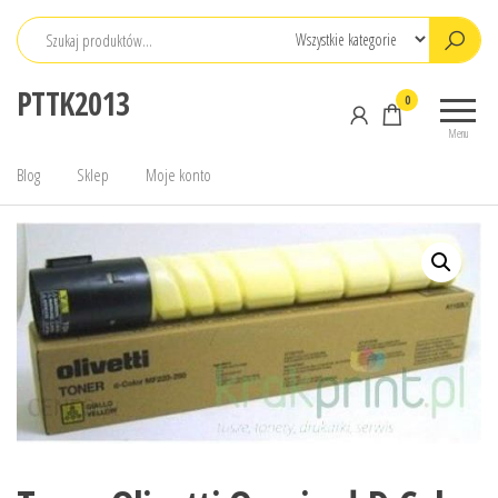
Przejdź
do
treści
PTTK2013
0
Menu
Blog
Sklep
Moje konto