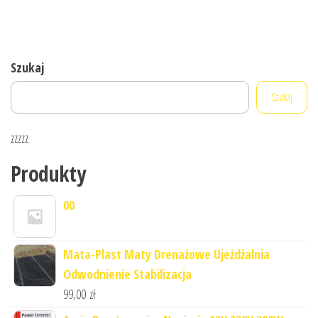
Szukaj
Szukaj
zzzzz
Produkty
00
Mata-Plast Maty Drenażowe Ujeżdżalnia
Odwodnienie Stabilizacja
99,00
zł