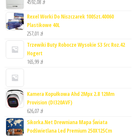
4592,08
zł
Rexel Worki Do Niszczarek 100Szt.40060
Plastikowe 40L
257,01
zł
Trzewiki Buty Robocze Wysokie S3 Src Roz.42
Hogert
165,99
zł
Kamera Kopułkowa Ahd 2Mpx 2.8 12Mm
Provision (DI320AVF)
626,07
zł
Sikorka.Net Drewniana Mapa Świata
Podświetlana Led Premium 250X125Cm