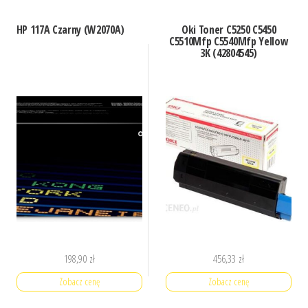
HP 117A Czarny (W2070A)
Oki Toner C5250 C5450
C5510Mfp C5540Mfp Yellow
3K (42804545)
198,90
zł
456,33
zł
Zobacz cenę
Zobacz cenę