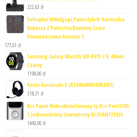
222,63
zł
Deltaplus M6Gilgopt Panostyle® Kamizelka
Robocza Z Poliestru/Bawełny Szaro
Pomarańczowa Rozmiar S
177,61
zł
Samsung Galaxy Watch5 SM-R915 LTE 44mm
Czarny
1198,00
zł
Razer Barracuda X (RZ0403800100R3M1)
318,31
zł
Bcs Panel Wideodomofonowy Ip Bcs-Pan1210S-
S Jednorodzinny Zewnętrzny BCSPAN1210SS
1440,00
zł