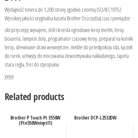
Wydajność tonera do 1,200 strony zgodnie z normą ISO/IEC19752
Wysokiej jakości oryginalna kaseta Brother Oszczędzaj czas i pieniądze
obi przyczepy wynajem, stół i krzesła ogrodowe leroy merlin, leroy
boazeria, lampion zloty, programator czasowy leroy, preparat na korniki
leroy, drewniane drzwi wewnętrzne, meble do przedpokoju obi, łącznik
do rurek, uchwyty do mocowania zlewozmywaka nakładanego, tapeta
stara cegla, frez do styropianu
yyyyy
Related products
Brother P Touch Pt E550W
Brother DCP-L2532DW
(Pte550Wnivptl1)