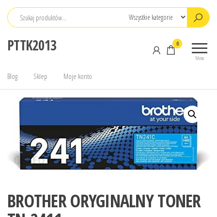
Przejdź
do
treści
PTTK2013
0
Menu
Blog
Sklep
Moje konto
BROTHER ORYGINALNY TONER