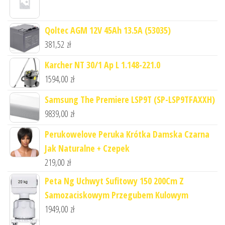
Qoltec AGM 12V 45Ah 13.5A (53035)
381,52
zł
Karcher NT 30/1 Ap L 1.148-221.0
1594,00
zł
Samsung The Premiere LSP9T (SP-LSP9TFAXXH)
9839,00
zł
Perukowelove Peruka Krótka Damska Czarna
Jak Naturalne + Czepek
219,00
zł
Peta Ng Uchwyt Sufitowy 150 200Cm Z
Samozaciskowym Przegubem Kulowym
1949,00
zł