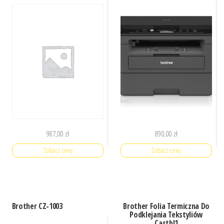
987,00
zł
890,00
zł
Zobacz cenę
Zobacz cenę
Brother CZ-1003
Brother Folia Termiczna Do
Podklejania Tekstyliów
Castbl1