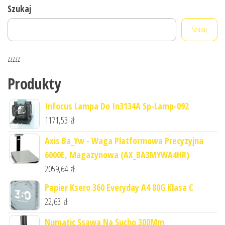
Szukaj
Szukaj
zzzzz
Produkty
Infocus Lampa Do In3134A Sp-Lamp-092
1171,53
zł
Axis Ba_Yw - Waga Platformowa Precyzyjna
6000E, Magazynowa (AX_BA3MYWA4HR)
2059,64
zł
Papier Ksero 360 Everyday A4 80G Klasa C
22,63
zł
Numatic Ssawa Na Sucho 300Mm