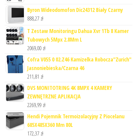
Byron Wideodomofon Dic24312 Biały Czarny
888,27
zł
T Zestaw Monitoringu Dahua Xvr 1Tb 8 Kamer
Tubowych 5Mpx 2.8Mm L
2069,00
zł
Cofra V055 0 02.Z46 Kamizelka Robocza"Zurich"
Jasnoniebieska/Czarna 46
211,81
zł
DVS MONITOTRING 4K 8MPX 4 KAMERY
ZEWNĘTRZNE APLIKACJA
2269,99
zł
Hendi Pojemnik Termoizolacyjny Z Piocelanu
685X485X360 Mm 80L
172,37
zł