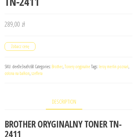
TN-2411
289,00
zł
Zobacz cenę
SKU:
dee0e3ea9c68
Categories:
Brother
,
Tonery oryginalne
Tags:
leroy merlin poznań
,
osłona na balkon
,
szeflera
DESCRIPTION
BROTHER ORYGINALNY TONER TN-
2411