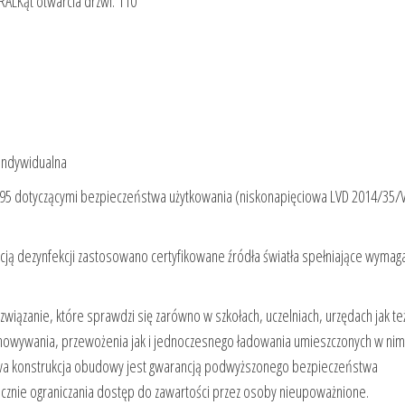
 RALKąt otwarcia drzwi: 110°
indywidualna
/95 dotyczącymi bezpieczeństwa użytkowania (niskonapięciowa LVD 2014/35/V
ją dezynfekcji zastosowano certyfikowane źródła światła spełniające wymag
iązanie, które sprawdzi się zarówno w szkołach, uczelniach, urzędach jak te
chowywania, przewożenia jak i jednoczesnego ładowania umieszczonych w nim
wa konstrukcja obudowy jest gwarancją podwyższonego bezpieczeństwa
ecznie ograniczania dostęp do zawartości przez osoby nieupoważnione.