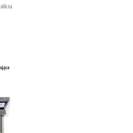
liki na
ująca