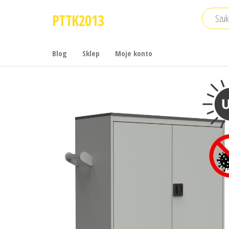
Przejdź
PTTK2013
do
treści
Blog
Sklep
Moje konto