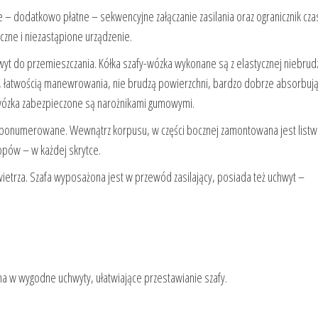
 – dodatkowo płatne – sekwencyjne załączanie zasilania oraz ogranicznik cza
zne i niezastąpione urządzenie.
yt do przemieszczania. Kółka szafy-wózka wykonane są z elastycznej niebrud
ą, łatwością manewrowania, nie brudzą powierzchni, bardzo dobrze absorbują 
wózka zabezpieczone są narożnikami gumowymi.
yć ponumerowane. Wewnątrz korpusu, w części bocznej zamontowana jest listw
opów – w każdej skrytce.
ietrza. Szafa wyposażona jest w przewód zasilający, posiada też uchwyt –
 w wygodne uchwyty, ułatwiające przestawianie szafy.