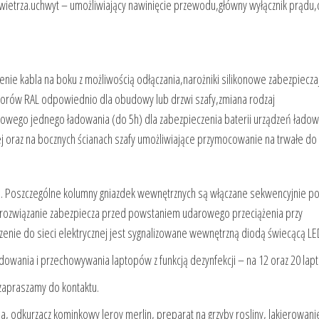
owietrza.uchwyt – umożliwiający nawinięcie przewodu,główny wyłącznik prądu
czenie kabla na boku z możliwością odłączania,narożniki silikonowe zabezpiecza
lorów RAL odpowiednio dla obudowy lub drzwi szafy,zmiana rodzaj
wego jednego ładowania (do 5h) dla zabezpieczenia baterii urządzeń łado
nej oraz na bocznych ścianach szafy umożliwiające przymocowanie na trwałe do 
a. Poszczególne kolumny gniazdek wewnętrznych są włączane sekwencyjnie p
o rozwiązanie zabezpiecza przed powstaniem udarowego przeciążenia przy
enie do sieci elektrycznej jest sygnalizowane wewnętrzną diodą świecącą LE
wania i przechowywania laptopów z funkcją dezynfekcji – na 12 oraz 20 lap
apraszamy do kontaktu.
sa, odkurzacz kominkowy leroy merlin, preparat na grzyby rosliny, lakierowani