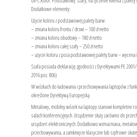
UV-C.Kolor: Podstawowy: szary, na życzenie Klienta z palety
Dodatkowe elementy:
Użycie koloru z podstawowej palety barw:
– zmiana koloru frontu / drzwi – 100 zł netto
– zmiana koloru obudowy – 180 zł netto
– zmiana koloru całej szafy – 250 zł netto
– użycie koloru z poza podstawowej palety barw – wycena 
Szafa posiada deklarację zgodności z Dyrektywami PE 2001
2016 poz. 806)
W wózkach do ładowania i przechowywania laptopów z funkc
określone Dyrektywą Europejską
Metalowy, mobilny wózek na laptopy stanowi kompletne rozw
salach konferencyjnych. Urządzenie służy zarówno do prze
urządzeń elektronicznych. Dodatkowo wzmacniana, metalo
przechowywania, a zamknięcie klasyczne lub szyfrowe skut