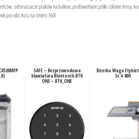
elców, odstraszacze ptaków na balkon, podświetlane półki szklane leroy, kora
nik pcv obi, kosz na śmieci 360l
-C8520MFP
SAFE – Bezprzewodowa
Bizerba Waga Etykiet
L0)
klawiatura Bluetooth BTK
Sc Ii 800
ONE – BTK_ONE