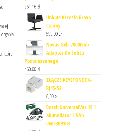
561,16
zł
su
Unique Krzesło Brava
Czarny
zącej
599,00
zł
drgania i
Novus Nvb-7000Fmb
Adapter Do Sufitu
a, która
Podwieszanego
460,00
zł
ZŁĄCZE KEYSTONE FX-
RJ45-52
6,00
zł
Bosch UniversalVac 18 1
akumulator 2,5Ah
06033B9103