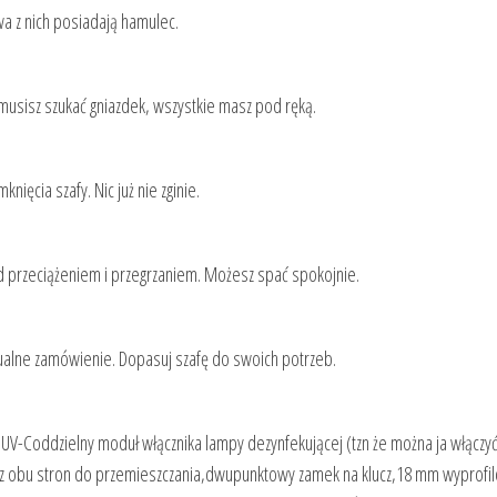
a z nich posiadają hamulec.
musisz szukać gniazdek, wszystkie masz pod ręką.
ięcia szafy. Nic już nie zginie.
d przeciążeniem i przegrzaniem. Możesz spać spokojnie.
alne zamówienie. Dopasuj szafę do swoich potrzeb.
V-Coddzielny moduł włącznika lampy dezynfekującej (tzn że można ja włączyć
y z obu stron do przemieszczania,dwupunktowy zamek na klucz,18 mm wyprofi