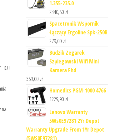
1.355-235.0
2340,60
zł
Spacetronik Wspornik
Łączący Ergoline Spk-250B
279,00
zł
Budzik Zegarek
Szpiegowski Wifi Mini
E D.U.
Kamera Fhd
369,00
zł
ania
Homedics PGM-1000 4766
1229,90
zł
ż na
Lenovo Warranty
5Ws0E97281 2Yr Depot
Warranty Upgrade From 1Yr Depot
(5WS0E97281)