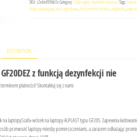
SKU:
c2e6e6596b7a
Category:
Szafy regały i kartoteki biurowe
Tags:
blat k
deska elewacyjna
,
kora ogrodowa
,
leroy merlin bielsko
,
migdałek
,
płyta o
DESCRIPTION
GF20DEZ z funkcją dezynfekcji nie
 terminem płatności? Skontaktuj się z nami.
ek na laptopySzafa-wózek na laptopy ALPLAST typu GF20S: Zapewnia ładowanie
posób przewozić laptopy miedzy pomieszczeniami, a zarazem odkażając promi