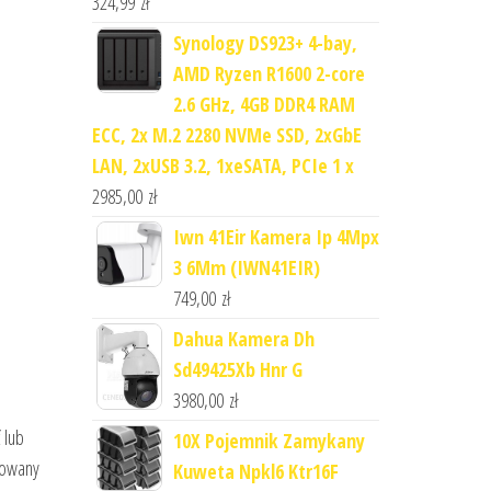
324,99
zł
Synology DS923+ 4-bay,
AMD Ryzen R1600 2-core
2.6 GHz, 4GB DDR4 RAM
ECC, 2x M.2 2280 NVMe SSD, 2xGbE
LAN, 2xUSB 3.2, 1xeSATA, PCIe 1 x
2985,00
zł
Iwn 41Eir Kamera Ip 4Mpx
3 6Mm (IWN41EIR)
749,00
zł
Dahua Kamera Dh
Sd49425Xb Hnr G
3980,00
zł
 lub
10X Pojemnik Zamykany
lowany
Kuweta Npkl6 Ktr16F