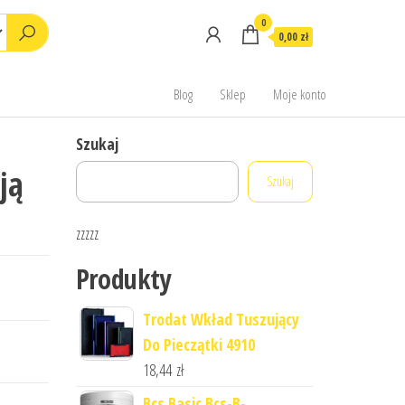
0
0,00 zł
Blog
Sklep
Moje konto
Szukaj
ją
Szukaj
zzzzz
Produkty
Trodat Wkład Tuszujący
Do Pieczątki 4910
18,44
zł
Bcs Basic Bcs-B-