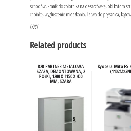
schodów, kranik do zbiornika na deszczówkę, obi bytom strz
choinkę, wygluszenie mieszkania, listwa do prysznica, kątow
yyyyy
Related products
B2B PARTNER METALOWA
Kyocera-Mita FS
SZAFA, DEMONTOWANA, 2
(1102Mz3N
PÓŁKI, 1200 X 1150 X 400
MM, SZARA