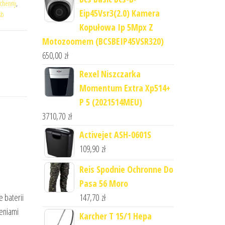
uchenny
,
Eip45Vsr3(2.0) Kamera
sb
Kopułowa Ip 5Mpx Z
Motozoomem (BCSBEIP45VSR320)
650,00
zł
Rexel Niszczarka
Momentum Extra Xp514+
P 5 (2021514MEU)
3710,70
zł
Activejet ASH-0601S
109,90
zł
Reis Spodnie Ochronne Do
Pasa 56 Moro
147,70
zł
 baterii
eniami
Karcher T 15/1 Hepa