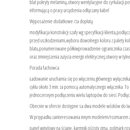
blat pokryty melaminą,otwory wentylacyjne do cyrkulacji p
informującą o pracy urządzenia.odłączany kabel
Wyposażenie dodatkowe /za dopłatą
modyfikacja konstrukcji szafy wg specyfikacji klienta,podłą
przed uszkodzeniami,wyboru dowolnego koloru z palety ko
blatu,ponumerowane półkiwprowadzenie ogranicznika czaso
oraz zmniejszenia zużycia energii elektrycznej,otwory w tyl
Porada fachowca:
Ładowanie uruchamia się po włączeniu głównego wyłącznik
cyklu około 3 min. za pomocą automatycznego włącznika. T
jednoczesnym podłączeniu wielu laptopów do sieci. Podłącz
Obecnie w ofercie dostępne sa dwa modele wózków do łado
W przypadku zainteresowania innym modelem/rozmiarem z
panel winylowy na ścianę, karmnik ościsty zimą, polmark ro