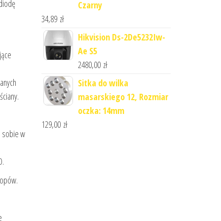
,diodę
Czarny
34,89
zł
Hikvision Ds-2De5232Iw-
Ae S5
jące
2480,00
zł
wanych
Sitka do wilka
ściany.
masarskiego 12, Rozmiar
oczka: 14mm
129,00
zł
o sobie w
D.
topów.
e