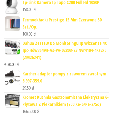
Tp-Link Kamera Ip Tapo C200 Full Hd 1080P
158,00
zł
Termookładki Prestige 15 Mm Czerwone 50
Szt./Op.
100,00
zł
Dahua Zestaw Do Monitoringu Ip Wizsense 4X
Ipc-Hdw3549H-As-Pv-0280B-S3 Nvr4104-4Ks2/L
(ZM26241)
9630,00
zł
Karcher adapter pompy z zaworem zwrotnym
6.997-359.0
29,50
zł
Kromet Kuchnia Gastronomiczna Elektryczna 6-
Płytowa Z Piekarnikiem (700.Ke-6/Pe-2/Sd)
16623,00
zł