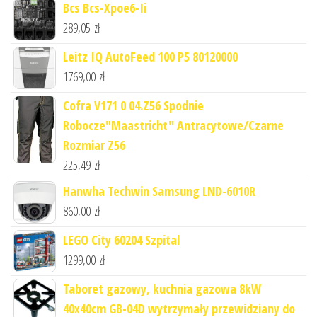
Bcs Bcs-Xpoe6-Ii
289,05
zł
Leitz IQ AutoFeed 100 P5 80120000
1769,00
zł
Cofra V171 0 04.Z56 Spodnie
Robocze"Maastricht" Antracytowe/Czarne
Rozmiar Z56
225,49
zł
Hanwha Techwin Samsung LND-6010R
860,00
zł
LEGO City 60204 Szpital
1299,00
zł
Taboret gazowy, kuchnia gazowa 8kW
40x40cm GB-04D wytrzymały przewidziany do