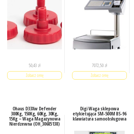
50,43
zł
7072,50
zł
Zobacz cenę
Zobacz cenę
Ohaus D33Xw Defender
Digi Waga sklepowa
300Kg, 150Kg, 60Kg, 30Kg,
etykietująca SM-500M BS-96
15Kg – Waga Magazynowa
klawiatura samoobsługowa
Nierdzewna (OH_30685138)