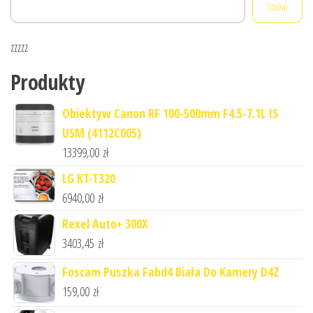
Szukaj
zzzzz
Produkty
Obiektyw Canon RF 100-500mm F4.5-7.1L IS
USM (4112C005)
13399,00
zł
LG KT-T320
6940,00
zł
Rexel Auto+ 300X
3403,45
zł
Foscam Puszka Fabd4 Biała Do Kamery D4Z
159,00
zł