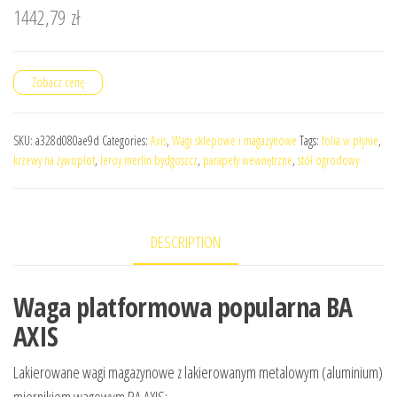
1442,79
zł
Zobacz cenę
SKU:
a328d080ae9d
Categories:
Axis
,
Wagi sklepowe i magazynowe
Tags:
folia w płynie
,
krzewy na żywopłot
,
leroy merlin bydgoszcz
,
parapety wewnętrzne
,
stół ogrodowy
DESCRIPTION
Waga platformowa popularna BA
AXIS
Lakierowane wagi magazynowe z lakierowanym metalowym (aluminium)
miernikiem wagowym BA AXIS: