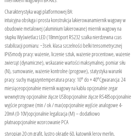
Charakterystyka wagi platformowej BA:
intuicyjna obsługa i prosta konstrukcja lakierowanamiernik wagowy w
obudowie metalowej (aluminium lakierowane) miernik wagowy na
słupku Wyświetlacz LED (18mm)port RS232 szalka nierdzewna czas
stabilizacji pomiaru: ~3sek. klasa szczelności belki tensometrycznej
IP65mody pracy: ważenie, liczenie sztuk, ważenie procentowe, ważenie
zwierząt (dynamiczne), wskazanie wartości maksymalnej, pomiar siłu
(N), sumowanie, ważenie kontrolne (progowe), statystyka warunki
pracy: suchy magazyntemperatura pracy: 10° do + 40°Cgwarancja: 24
miesiąceopcjonalnie miernik wagowy na kablu opcjonalnie zegar
wewnętrzny opcjonalnie złącze USBopcjonalnie złącze RS485opcjonalnie
wyjście progowe (min / ok / max)opcjonalnie wyjście analogowe 4-
20mA (0-10V)opcjonalnie legalizacja (M) – dodatkowo
płatnaopcjonalnie wzorcowanie PCA
styropian 20 cm grafit, lustro okragle 60, kątownik leroy merlin,