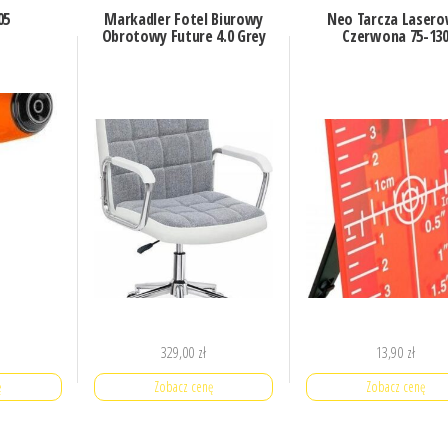
05
Markadler Fotel Biurowy
Neo Tarcza Laser
Obrotowy Future 4.0 Grey
Czerwona 75-13
329,00
zł
13,90
zł
ę
Zobacz cenę
Zobacz cenę