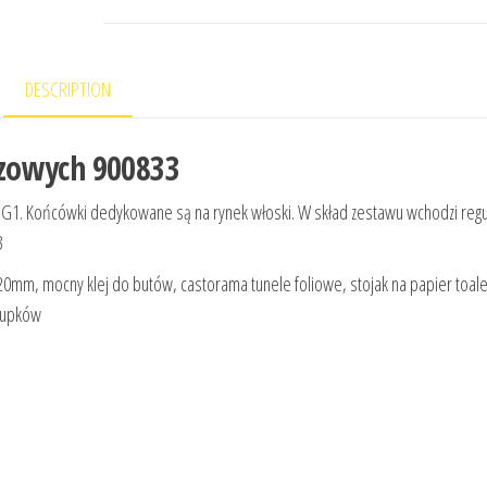
DESCRIPTION
zowych 900833
u G1. Końcówki dedykowane są na rynek włoski. W skład zestawu wchodzi regu
3
20mm, mocny klej do butów, castorama tunele foliowe, stojak na papier toal
słupków