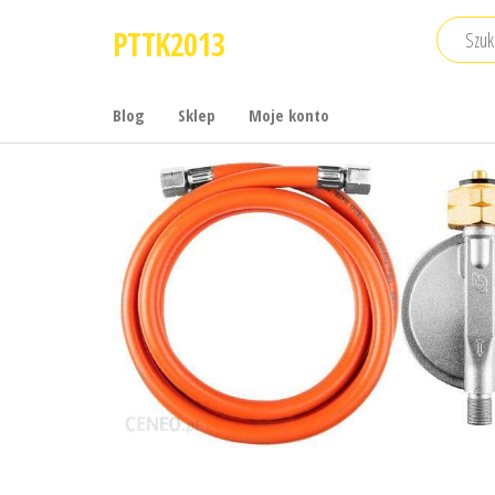
Przejdź
PTTK2013
do
treści
Blog
Sklep
Moje konto