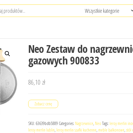
Neo Zestaw do nagrzewni
gazowych 900833
86,10
zł
Zobacz cenę
SKU:
63639bdb5889
Categories:
Nagrzewnice
,
Neo
Tags:
leroy merlin in
leroy merlin lublin
,
leroy merlin szafki kuchenne
,
meble balkonowe
,
stół