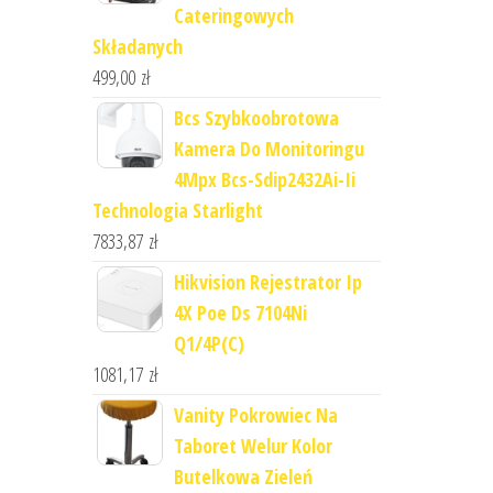
Cateringowych
Składanych
499,00
zł
Bcs Szybkoobrotowa
Kamera Do Monitoringu
4Mpx Bcs-Sdip2432Ai-Ii
Technologia Starlight
7833,87
zł
Hikvision Rejestrator Ip
4X Poe Ds 7104Ni
Q1/4P(C)
1081,17
zł
Vanity Pokrowiec Na
Taboret Welur Kolor
Butelkowa Zieleń