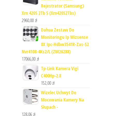
Rejestrator (Samsung)
Xrn 420S 2Tb S (Xrn420S2Tbs)
2960,00
zł
Dahua Zestaw Do
Monitoringu Ip Wizsense
8X Ipc-Hdbw3541R-Zas-S2
Nvr4108-4Ks2/L (ZM26288)
17066,00
zł
Tp-Link Kamera Vigi
C400Hp-2.8
152,00
zł
Wizelec Uchwyt Do
Mocowania Kamery Na
Słupach -
128,06
zł