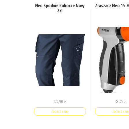
Neo Spodnie Robocze Navy
Zraszacz Neo 15-7
Xxl
124,90
zł
38,45
zł
Zobacz cenę
Zobacz cen