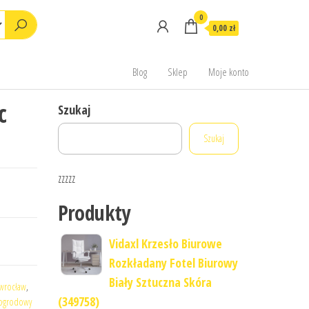
0
0,00 zł
Blog
Sklep
Moje konto
c
Szukaj
Szukaj
zzzzz
Produkty
Vidaxl Krzesło Biurowe
Rozkładany Fotel Biurowy
Biały Sztuczna Skóra
owrocław
,
(349758)
 ogrodowy