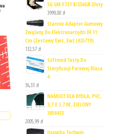
5G SM-F721 8/256GB Złoty
owa
0
3999,00
zł
Starmix Adapter Gumowy
Zwężany Do Elektronarzędzi Dł 11
Cm (Zestawy Ews, Ew) (425719)
132,57
zł
Softmed Testy Do
Sterylizacji Parowej Klasa
4
36,33
zł
NAMIOT DLA BYDŁA, PVC,
3,7 X 3,7 M, ZIELONY
3056433
2005,99
zł
Hanwha Techwin