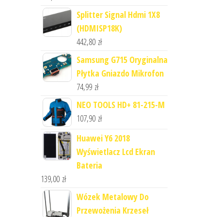
Splitter Signal Hdmi 1X8
(HDMISP18K)
442,80
zł
Samsung G715 Oryginalna
Płytka Gniazdo Mikrofon
74,99
zł
NEO TOOLS HD+ 81-215-M
107,90
zł
Huawei Y6 2018
Wyświetlacz Lcd Ekran
Bateria
139,00
zł
Wózek Metalowy Do
Przewożenia Krzeseł