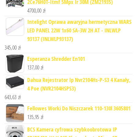
2Ce76H0T-Itmf 5Mpx Ir 30M (ZM21935)
4700,00
zł
Intelight Oprawa awaryjna hermetyczna WARS
LED PANEL 22W 1x60 SA-3W 2H AT - INLWLP
93137 (INLWLP93137)
345,00
zł
Esperanza Shredder En101
137,00
zł
Dahua Rejestrator Ip Nvr2104Hs-P-S3 4 Kanały,
4 Poe (NVR2104HSPS3)
643,63
zł
Fellowes Worki Do Niszczarek 110-130l 3605801
135,95
zł
BCS Kamera cyfrowa szybkoobrotowa IP