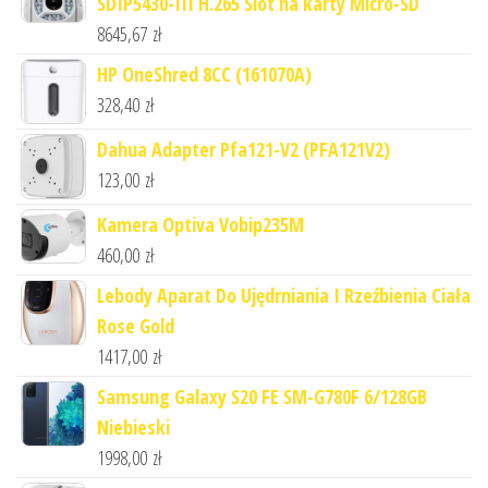
SDIP5430-III H.265 Slot na karty Micro-SD
8645,67
zł
HP OneShred 8CC (161070A)
328,40
zł
Dahua Adapter Pfa121-V2 (PFA121V2)
123,00
zł
Kamera Optiva Vobip235M
460,00
zł
Lebody Aparat Do Ujędrniania I Rzeźbienia Ciała
Rose Gold
1417,00
zł
Samsung Galaxy S20 FE SM-G780F 6/128GB
Niebieski
1998,00
zł