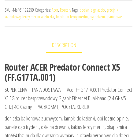
SKU:
44a461192259
Categories:
Acer
,
Routery
Tags:
bocianie gniazdo
,
grzejnik
łazienkowy
,
leroy merlin wieliczka
,
linoleum leroy merlin
,
ogrodzenia panelowe
DESCRIPTION
Router ACER Predator Connect X5
(FF.G17TA.001)
SUPER CENA – TANIA DOSTAWA ! – Acer FF.G17TA.001 Predator Connect
X5 5G router bezprzewodowy Gigabit Ethernet Dual-band (2.4 GHz/5
GHz) 4G Czarny – PACZKOMAT, POCZTA, KURIER
doniczka balkonowa z uchwytem, lampki do łazienki, obi leszno opinie,
panele dąb trydent, okleina drewno, kaktus leroy merlin, okap amica
otp6641bg, buda dla owczarka wymiary, huśtawki ogrodowe dla dzieci