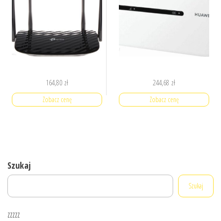
164,80
zł
244,68
zł
Zobacz cenę
Zobacz cenę
Szukaj
Szukaj
zzzzz