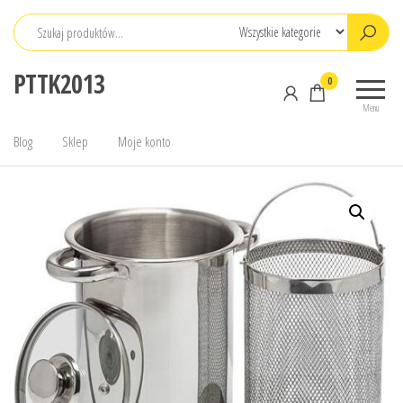
Przejdź
do
treści
PTTK2013
0
Menu
Blog
Sklep
Moje konto