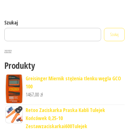
Szukaj
Szukaj
zzzzz
Produkty
Greisinger Miernik stężenia tlenku węgla GCO
100
1467,00
zł
Retoo Zaciskarka Praska Kabli Tulejek
Końcówek 0,25-10
Zestawzaciskarkai600Tulejek