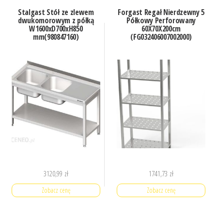
Stalgast Stół ze zlewem
Forgast Regał Nierdzewny 5
dwukomorowym z półką
Półkowy Perforowany
W1600xD700xH850
60X70X200cm
mm(980847160)
(FG032406007002000)
3120,99
zł
1741,73
zł
Zobacz cenę
Zobacz cenę