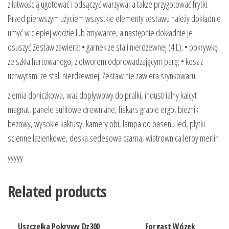
z łatwością ugotować i odsączyć warzywa, a także przygotować frytki.
Przed pierwszym użyciem wszystkie elementy zestawu należy dokładnie
umyć w ciepłej wodzie lub zmywarce, a następnie dokładnie je
osuszyć.Zestaw zawiera: • garnek ze stali nierdzewnej (4 L); • pokrywkę
ze szkła hartowanego, z otworem odprowadzającym parę; • kosz z
uchwytami ze stali nierdzewnej. Zestaw nie zawiera szynkowaru.
ziemia doniczkowa, waz dopływowy do pralki, industrialny kalcyt
magnat, panele sufitowe drewniane, fiskars grabie ergo, bieznik
bezowy, wysokie kaktusy, kamery obi, lampa do basenu led, plytki
scienne lazienkowe, deska sedesowa czarna, wiatrownica leroy merlin
yyyyy
Related products
Uszczelka Pokrywy Dz300
Forgast Wózek