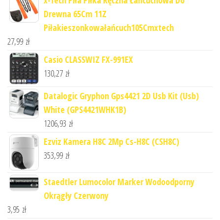
x-Tech Piła Piłka Ręczna Łańcuchowa Do
Drewna 65Cm 11Z
Piłakieszonkowałańcuch105Cmxtech
27,99
zł
Casio CLASSWIZ FX-991EX
130,27
zł
Datalogic Gryphon Gps4421 2D Usb Kit (Usb)
White (GPS4421WHK1B)
1206,93
zł
Ezviz Kamera H8C 2Mp Cs-H8C (CSH8C)
353,99
zł
Staedtler Lumocolor Marker Wodoodporny
Okrągły Czerwony
3,95
zł