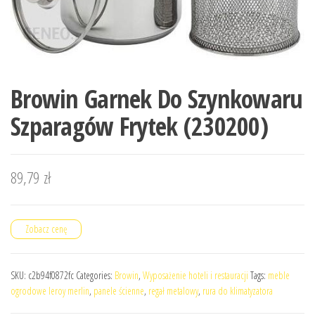
Browin Garnek Do Szynkowaru
Szparagów Frytek (230200)
89,79
zł
Zobacz cenę
SKU:
c2b94f0872fc
Categories:
Browin
,
Wyposażenie hoteli i restauracji
Tags:
meble
ogrodowe leroy merlin
,
panele ścienne
,
regał metalowy
,
rura do klimatyzatora