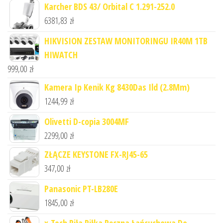
Karcher BDS 43/ Orbital C 1.291-252.0
6381,83
zł
HIKVISION ZESTAW MONITORINGU IR40M 1TB
HIWATCH
999,00
zł
Kamera Ip Kenik Kg 8430Das Ild (2.8Mm)
1244,99
zł
Olivetti D-copia 3004MF
2299,00
zł
ZŁĄCZE KEYSTONE FX-RJ45-65
347,00
zł
Panasonic PT-LB280E
1845,00
zł