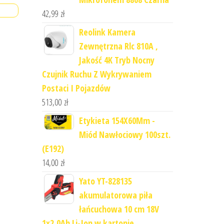
42,99
zł
Reolink Kamera
Zewnętrzna Rlc 810A ,
Jakość 4K Tryb Nocny
Czujnik Ruchu Z Wykrywaniem
Postaci I Pojazdów
513,00
zł
Etykieta 154X60Mm -
Miód Nawłociowy 100szt.
(E192)
14,00
zł
Yato YT-828135
akumulatorowa piła
łańcuchowa 10 cm 18V
1x2,0Ah Li-Ion w kartonie