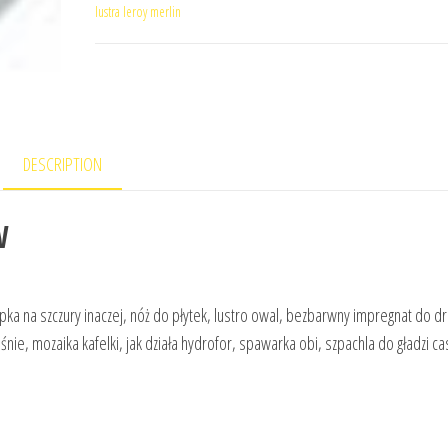
lustra leroy merlin
DESCRIPTION
W
apka na szczury inaczej, nóż do płytek, lustro owal, bezbarwny impregnat do d
nie, mozaika kafelki, jak działa hydrofor, spawarka obi, szpachla do gładzi c