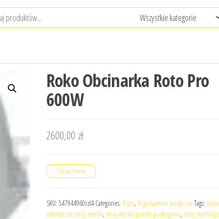
Roko Obcinarka Roto Pro
600W
2600,00
zł
Zobacz cenę
SKU:
547944960cd4
Categories:
Roko
,
Wyposażenie medyczne
Tags:
drzw
zewnętrzne leroy merlin
,
leroy merlin panele podłogowe
,
leroy merlin p