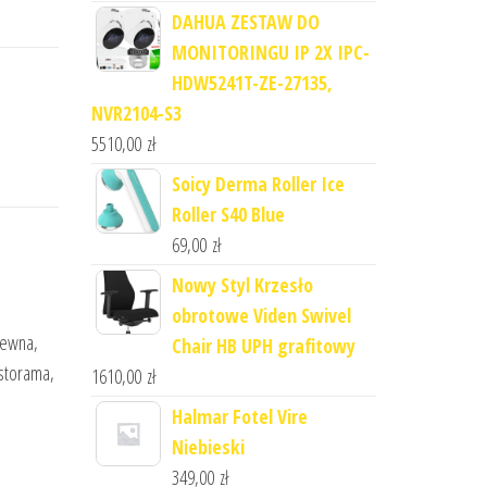
DAHUA ZESTAW DO
MONITORINGU IP 2X IPC-
HDW5241T-ZE-27135,
NVR2104-S3
5510,00
zł
Soicy Derma Roller Ice
Roller S40 Blue
69,00
zł
Nowy Styl Krzesło
obrotowe Viden Swivel
rewna,
Chair HB UPH grafitowy
astorama,
1610,00
zł
Halmar Fotel Vire
Niebieski
349,00
zł