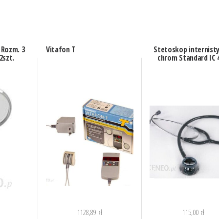
 Rozm. 3
Vitafon T
Stetoskop internist
2szt.
chrom Standard IC 
1128,89
zł
115,00
zł