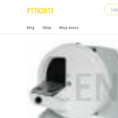
Przejdź
PTTK2013
do
treści
Blog
Sklep
Moje konto