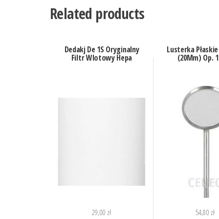
Related products
Dedakj De 1S Oryginalny
Lusterka Płaskie
Filtr Wlotowy Hepa
(20Mm) Op. 1
29,00
zł
54,80
zł