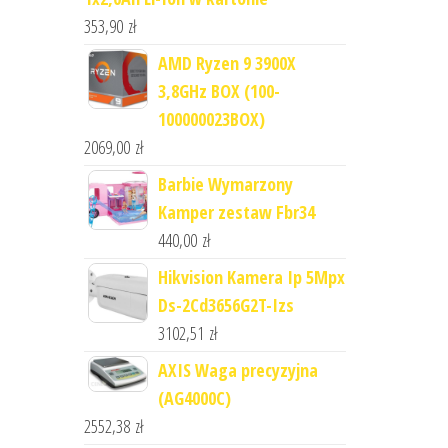
353,90
zł
AMD Ryzen 9 3900X
3,8GHz BOX (100-
100000023BOX)
2069,00
zł
Barbie Wymarzony
Kamper zestaw Fbr34
440,00
zł
Hikvision Kamera Ip 5Mpx
Ds-2Cd3656G2T-Izs
3102,51
zł
AXIS Waga precyzyjna
(AG4000C)
2552,38
zł