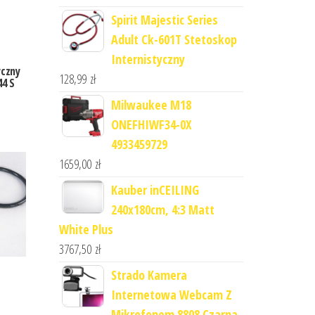
Spirit Majestic Series
Adult Ck-601T Stetoskop
Internistyczny
yczny
128,99
zł
44 S
Milwaukee M18
ONEFHIWF34-0X
4933459729
1659,00
zł
Kauber inCEILING
240x180cm, 4:3 Matt
White Plus
3767,50
zł
Strado Kamera
Internetowa Webcam Z
Mikrofonem 8808 Czarna