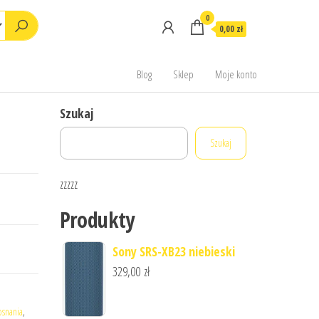
0
0,00 zł
Blog
Sklep
Moje konto
Szukaj
Szukaj
zzzzz
Produkty
Sony SRS-XB23 niebieski
329,00
zł
i
osnania
,