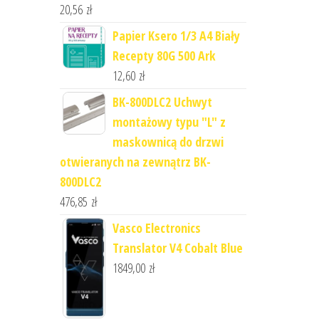
20,56
zł
Papier Ksero 1/3 A4 Biały
Recepty 80G 500 Ark
12,60
zł
BK-800DLC2 Uchwyt
montażowy typu "L" z
maskownicą do drzwi
otwieranych na zewnątrz BK-
800DLC2
476,85
zł
Vasco Electronics
Translator V4 Cobalt Blue
1849,00
zł