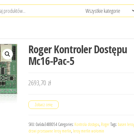
Roger Kontroler Dostępu
Mc16-Pac-5
2693,70
zł
Zobacz cenę
SKU:
0a6da3488054
Categories:
Kontrola dostępu
,
Roger
Tags:
basen lero
drzwi przesuwne leroy merlin
,
leroy merlin wołomin