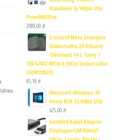
Kopułowe Ip 5Mpix Utp
Prnvr06K5Poe
2089,00
zł
Ecotextil Mata Sorpcyjna
Uniwersalna 20 Arkuszy
Chłonność 14 L. Szary 1
180 G/M2 40Cm X 50Cm Uniwersalne
(GDM20020)
81,18
zł
a
stalowa,
Microsoft Windows 10
Home BOX 32/64bit USB
625,00
zł
Gembird Kabel Adapter
Displayport(M Hdmi(F
10Cm, Czarny, Blister -