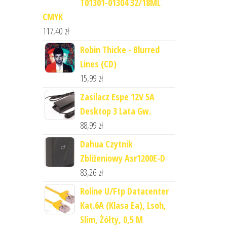
T01301-01304 32/18ML
CMYK
117,40
zł
Robin Thicke - Blurred
Lines (CD)
15,99
zł
Zasilacz Espe 12V 5A
Desktop 3 Lata Gw.
88,99
zł
Dahua Czytnik
Zbliżeniowy Asr1200E-D
83,26
zł
Roline U/Ftp Datacenter
Kat.6A (Klasa Ea), Lsoh,
Slim, Żółty, 0,5 M