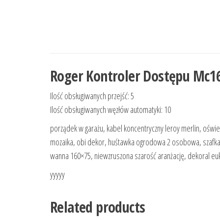
Roger Kontroler Dostępu Mc16
Ilość obsługiwanych przejść: 5
Ilość obsługiwanych węzłów automatyki: 10
porządek w garażu, kabel koncentryczny leroy merlin, oświe
mozaika, obi dekor, huśtawka ogrodowa 2 osobowa, szafka 
wanna 160×75, niewzruszona szarość aranżację, dekoral euka
yyyyy
Related products