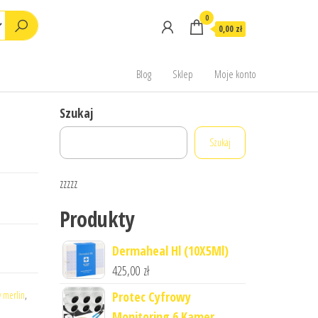
0
0,00 zł
Blog
Sklep
Moje konto
Szukaj
Szukaj
zzzzz
Produkty
Dermaheal Hl (10X5Ml)
425,00
zł
y merlin
,
Protec Cyfrowy
Monitoring 6 Kamer