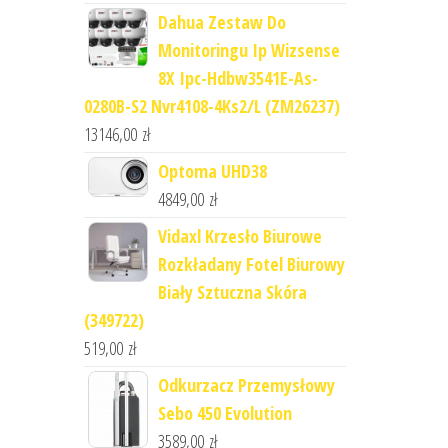
Dahua Zestaw Do
Monitoringu Ip Wizsense
8X Ipc-Hdbw3541E-As-
0280B-S2 Nvr4108-4Ks2/L (ZM26237)
13146,00
zł
Optoma UHD38
4849,00
zł
Vidaxl Krzesło Biurowe
Rozkładany Fotel Biurowy
Biały Sztuczna Skóra
(349722)
519,00
zł
Odkurzacz Przemysłowy
Sebo 450 Evolution
3589,00
zł