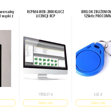
iwersalny
RCPM4-WEB-2000 KLUCZ
BRELOK ZBLIŻENIO
 wąski z
LICENCJI RCP
125kHz PROCOM
17850,37
zł
3,02
zł
ę
Zobacz cenę
Zobacz cenę