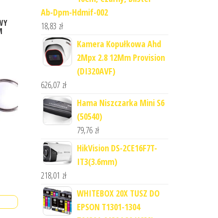
Ab-Dpm-Hdmif-002
WY
18,83
zł
M
Kamera Kopułkowa Ahd
2Mpx 2.8 12Mm Provision
(DI320AVF)
626,07
zł
Hama Niszczarka Mini S6
(50540)
79,76
zł
HikVision DS-2CE16F7T-
IT3(3.6mm)
218,01
zł
WHITEBOX 20X TUSZ DO
EPSON T1301-1304