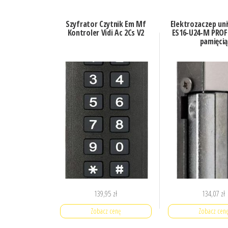
Szyfrator Czytnik Em Mf
Elektrozaczep un
Kontroler Vidi Ac 2Cs V2
ES16-U24-M PROFI
pamięcią
139,95
zł
134,07
zł
Zobacz cenę
Zobacz cen