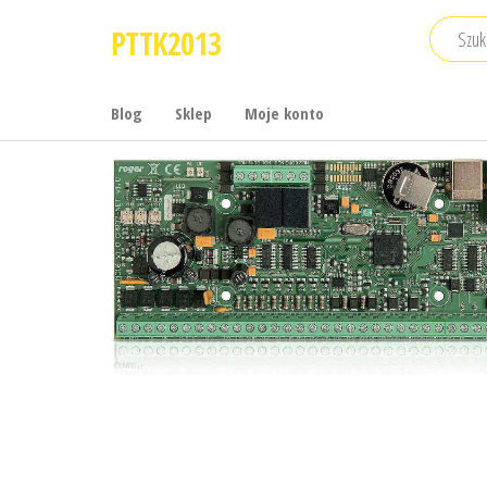
Przejdź
PTTK2013
do
treści
Blog
Sklep
Moje konto