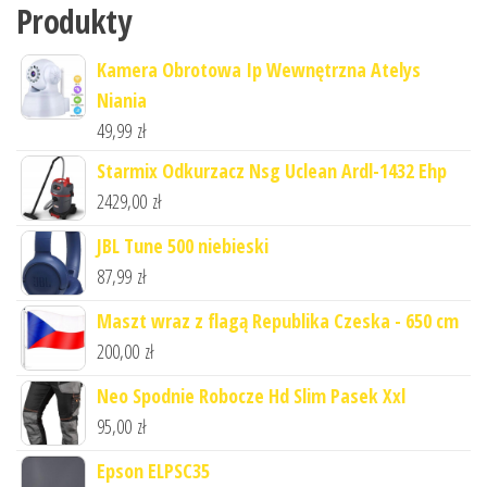
Produkty
Kamera Obrotowa Ip Wewnętrzna Atelys
Niania
49,99
zł
Starmix Odkurzacz Nsg Uclean Ardl-1432 Ehp
2429,00
zł
JBL Tune 500 niebieski
87,99
zł
Maszt wraz z flagą Republika Czeska - 650 cm
200,00
zł
Neo Spodnie Robocze Hd Slim Pasek Xxl
95,00
zł
Epson ELPSC35