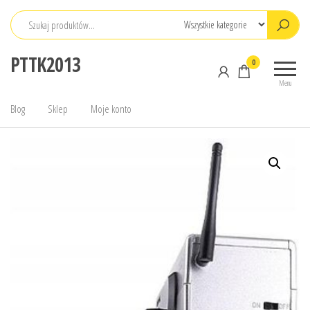
Przejdź
do
treści
PTTK2013
0
Menu
Blog
Sklep
Moje konto