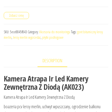
Zobacz cenę
SKU:
5ece8845f843
Category:
Akcesoria do monitoringu
Tags:
gont bitumiczny leroy
merlin
,
leroy merlin wyprzedaż
,
płytki podłogowe
DESCRIPTION
Kamera Atrapa Ir Led Kamery
Zewnętrzna Z Diodą (AK023)
Kamera Atrapa Ir Led Kamery Zewnętrzna Z Diodą
boazeria pcv leroy merlin, uchwyt wpuszczany, ogrodzenie balkonu