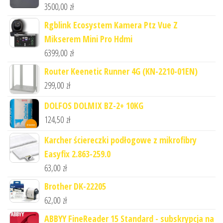
3500,00
zł
Rgblink Ecosystem Kamera Ptz Vue Z
Mikserem Mini Pro Hdmi
6399,00
zł
Router Keenetic Runner 4G (KN-2210-01EN)
299,00
zł
DOLFOS DOLMIX BZ-2+ 10KG
124,50
zł
Karcher ściereczki podłogowe z mikrofibry
Easyfix 2.863-259.0
63,00
zł
Brother DK-22205
62,00
zł
ABBYY FineReader 15 Standard - subskrypcja na