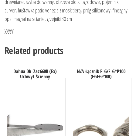
drewniane, szyba do wanny, obrzeża płotki ogrodowe, pojemnik
curver, huśtawka patio venezia z moskitierą, próg silikonowy, finezyjny
opal magnat na scianie, grzejniki 30 cm
yyyyy
Related products
Dahua Dh-Zaz660B (Ex)
N/A Łącznik F-G/F-G*P100
Uchwyt Ścienny
(FGFGP100)