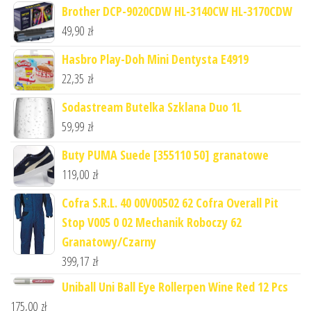
Brother DCP-9020CDW HL-3140CW HL-3170CDW
49,90
zł
Hasbro Play-Doh Mini Dentysta E4919
22,35
zł
Sodastream Butelka Szklana Duo 1L
59,99
zł
Buty PUMA Suede [355110 50] granatowe
119,00
zł
Cofra S.R.L. 40 00V00502 62 Cofra Overall Pit
Stop V005 0 02 Mechanik Roboczy 62
Granatowy/Czarny
399,17
zł
Uniball Uni Ball Eye Rollerpen Wine Red 12 Pcs
175,00
zł