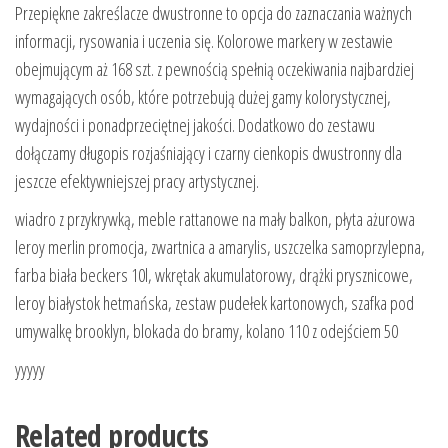
Przepiękne zakreślacze dwustronne to opcja do zaznaczania ważnych
informacji, rysowania i uczenia się. Kolorowe markery w zestawie
obejmującym aż 168 szt. z pewnością spełnią oczekiwania najbardziej
wymagających osób, które potrzebują dużej gamy kolorystycznej,
wydajności i ponadprzeciętnej jakości. Dodatkowo do zestawu
dołączamy długopis rozjaśniający i czarny cienkopis dwustronny dla
jeszcze efektywniejszej pracy artystycznej.
wiadro z przykrywką, meble rattanowe na mały balkon, płyta ażurowa
leroy merlin promocja, zwartnica a amarylis, uszczelka samoprzylepna,
farba biała beckers 10l, wkrętak akumulatorowy, drążki prysznicowe,
leroy białystok hetmańska, zestaw pudełek kartonowych, szafka pod
umywalkę brooklyn, blokada do bramy, kolano 110 z odejściem 50
yyyyy
Related products