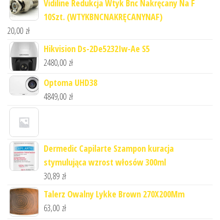
Vidiline Redukcja Wtyk Bnc Nakręcany Na F
10Szt. (WTYKBNCNAKRĘCANYNAF)
20,00
zł
Hikvision Ds-2De5232Iw-Ae S5
2480,00
zł
Optoma UHD38
4849,00
zł
Dermedic Capilarte Szampon kuracja
stymulująca wzrost włosów 300ml
30,89
zł
Talerz Owalny Lykke Brown 270X200Mm
63,00
zł