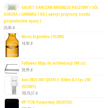
GALVET SIARCZAN MAGNEZU PASZOWY / SÓL
GORZKA / SANMAG 1 KG ( apetyt przyrosty trzoda
gospodarskie opasy )
20,00
zł
Mccm Argirelina (1X2Ml)
14,90
zł
Fellowes Klipy do archiwizacji 100 szt.
38,99
zł
Axis 0823-001 Q8741-E 35Mm 8.3 Fps 24V
(823001)
70579,37
zł
HP 117A Purpurowy (W2073A)