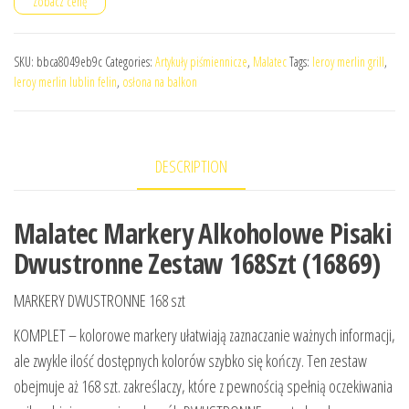
Zobacz cenę
SKU:
bbca8049eb9c
Categories:
Artykuły piśmiennicze
,
Malatec
Tags:
leroy merlin grill
,
leroy merlin lublin felin
,
osłona na balkon
DESCRIPTION
Malatec Markery Alkoholowe Pisaki
Dwustronne Zestaw 168Szt (16869)
MARKERY DWUSTRONNE 168 szt
KOMPLET – kolorowe markery ułatwiają zaznaczanie ważnych informacji,
ale zwykle ilość dostępnych kolorów szybko się kończy. Ten zestaw
obejmuje aż 168 szt. zakreślaczy, które z pewnością spełnią oczekiwania