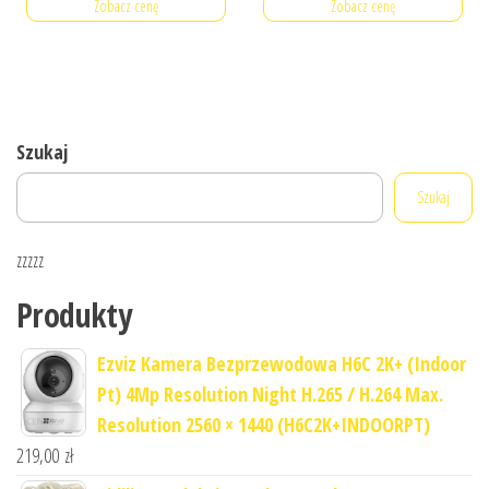
Zobacz cenę
Zobacz cenę
Szukaj
Szukaj
zzzzz
Produkty
Ezviz Kamera Bezprzewodowa H6C 2K+ (Indoor
Pt) 4Mp Resolution Night H.265 / H.264 Max.
Resolution 2560 × 1440 (H6C2K+INDOORPT)
219,00
zł