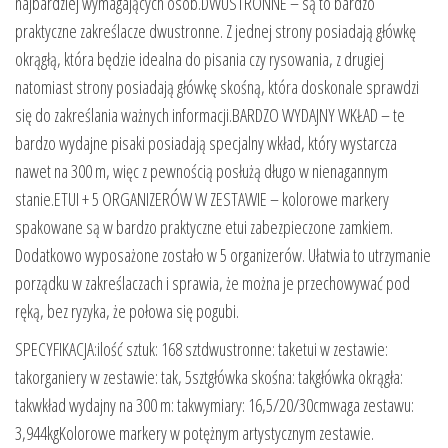
najbardziej wymagających osób.DWUSTRONNE – są to bardzo
praktyczne zakreślacze dwustronne. Z jednej strony posiadają główkę
okrągłą, która będzie idealna do pisania czy rysowania, z drugiej
natomiast strony posiadają główkę skośną, która doskonale sprawdzi
się do zakreślania ważnych informacji.BARDZO WYDAJNY WKŁAD – te
bardzo wydajne pisaki posiadają specjalny wkład, który wystarcza
nawet na 300 m, więc z pewnością posłużą długo w nienagannym
stanie.ETUI + 5 ORGANIZERÓW W ZESTAWIE – kolorowe markery
spakowane są w bardzo praktyczne etui zabezpieczone zamkiem.
Dodatkowo wyposażone zostało w 5 organizerów. Ułatwia to utrzymanie
porządku w zakreślaczach i sprawia, że można je przechowywać pod
ręką, bez ryzyka, że połowa się pogubi.
SPECYFIKACJA:ilość sztuk: 168 sztdwustronne: taketui w zestawie:
takorganiery w zestawie: tak, 5sztgłówka skośna: takgłówka okrągła:
takwkład wydajny na 300 m: takwymiary: 16,5/20/30cmwaga zestawu:
3,944kgKolorowe markery w potężnym artystycznym zestawie.