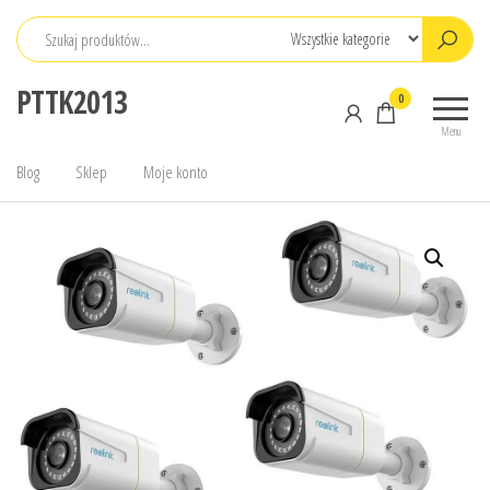
Przejdź
do
treści
PTTK2013
0
Menu
Blog
Sklep
Moje konto