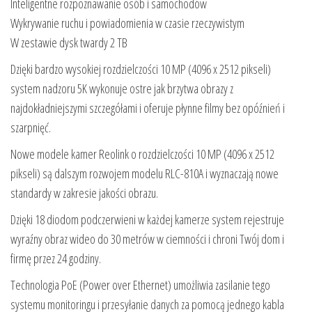
Inteligentne rozpoznawanie osób i samochodów
Wykrywanie ruchu i powiadomienia w czasie rzeczywistym
W zestawie dysk twardy 2 TB
Dzięki bardzo wysokiej rozdzielczości 10 MP (4096 x 2512 pikseli)
system nadzoru 5K wykonuje ostre jak brzytwa obrazy z
najdokładniejszymi szczegółami i oferuje płynne filmy bez opóźnień i
szarpnięć.
Nowe modele kamer Reolink o rozdzielczości 10 MP (4096 x 2512
pikseli) są dalszym rozwojem modelu RLC-810A i wyznaczają nowe
standardy w zakresie jakości obrazu.
Dzięki 18 diodom podczerwieni w każdej kamerze system rejestruje
wyraźny obraz wideo do 30 metrów w ciemności i chroni Twój dom i
firmę przez 24 godziny.
Technologia PoE (Power over Ethernet) umożliwia zasilanie tego
systemu monitoringu i przesyłanie danych za pomocą jednego kabla