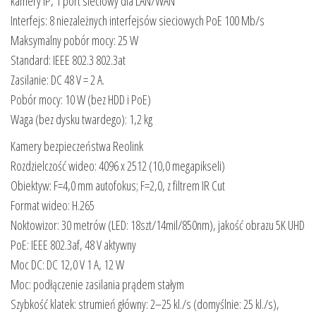
kamery IP, 1 port sieciowy dla LAN/WAN
Interfejs: 8 niezależnych interfejsów sieciowych PoE 100 Mb/s
Maksymalny pobór mocy: 25 W
Standard: IEEE 802.3 802.3at
Zasilanie: DC 48 V = 2 A.
Pobór mocy: 10 W (bez HDD i PoE)
Waga (bez dysku twardego): 1,2 kg
Kamery bezpieczeństwa Reolink
Rozdzielczość wideo: 4096 x 2512 (10,0 megapikseli)
Obiektyw: F=4,0 mm autofokus; F=2,0, z filtrem IR Cut
Format wideo: H.265
Noktowizor: 30 metrów (LED: 18szt/14mil/850nm), jakość obrazu 5K UHD
PoE: IEEE 802.3af, 48 V aktywny
Moc DC: DC 12,0 V 1 A, 12 W
Moc: podłączenie zasilania prądem stałym
Szybkość klatek: strumień główny: 2–25 kl./s (domyślnie: 25 kl./s),