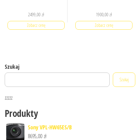
2499,00
zł
1900,00
zł
Zobacz cenę
Zobacz cenę
Szukaj
Szukaj
zzzzz
Produkty
Sony VPL-HW65ES/B
8695,00
zł