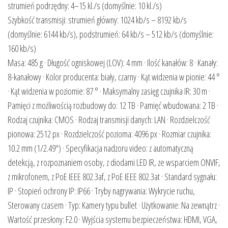
strumień podrzędny: 4–15 kl./s (domyślnie: 10 kl./s)
Szybkość transmisji: strumień główny: 1024 kb/s – 8192 kb/s
(domyślnie: 6144 kb/s), podstrumień: 64 kb/s – 512 kb/s (domyślnie:
160 kb/s)
Masa: 485 g · Długość ogniskowej (LOV): 4 mm · Ilość kanałów: 8 · Kanały:
8-kanałowy · Kolor producenta: biały, czarny · Kąt widzenia w pionie: 44 °
· Kąt widzenia w poziomie: 87 ° · Maksymalny zasięg czujnika IR: 30 m ·
Pamięci z możliwością rozbudowy do: 12 TB · Pamięć wbudowana: 2 TB ·
Rodzaj czujnika: CMOS · Rodzaj transmisji danych: LAN · Rozdzielczość
pionowa: 2512 px · Rozdzielczość pozioma: 4096 px · Rozmiar czujnika:
10.2 mm (1/2.49″) · Specyfikacja nadzoru video: z automatyczną
detekcją, z rozpoznaniem osoby, z diodami LED IR, ze wsparciem ONVIF,
z mikrofonem, z PoE IEEE 802.3af, z PoE IEEE 802.3at · Standard sygnału:
IP · Stopień ochrony IP: IP66 · Tryby nagrywania: Wykrycie ruchu,
Sterowany czasem · Typ: Kamery typu bullet · Użytkowanie: Na zewnątrz ·
Wartość przesłony: F2.0 · Wyjścia systemu bezpieczeństwa: HDMI, VGA,