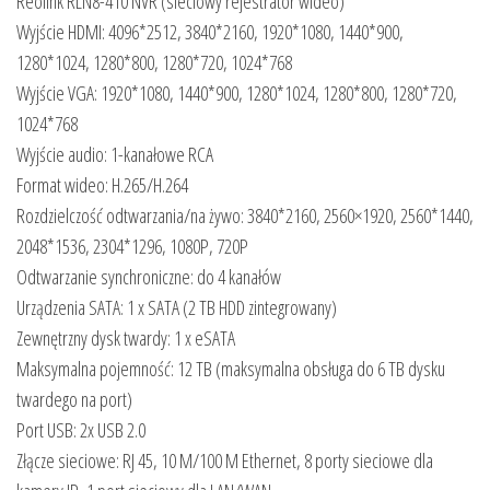
Reolink RLN8-410 NVR (sieciowy rejestrator wideo)
Wyjście HDMI: 4096*2512, 3840*2160, 1920*1080, 1440*900,
1280*1024, 1280*800, 1280*720, 1024*768
Wyjście VGA: 1920*1080, 1440*900, 1280*1024, 1280*800, 1280*720,
1024*768
Wyjście audio: 1-kanałowe RCA
Format wideo: H.265/H.264
Rozdzielczość odtwarzania/na żywo: 3840*2160, 2560×1920, 2560*1440,
2048*1536, 2304*1296, 1080P, 720P
Odtwarzanie synchroniczne: do 4 kanałów
Urządzenia SATA: 1 x SATA (2 TB HDD zintegrowany)
Zewnętrzny dysk twardy: 1 x eSATA
Maksymalna pojemność: 12 TB (maksymalna obsługa do 6 TB dysku
twardego na port)
Port USB: 2x USB 2.0
Złącze sieciowe: RJ 45, 10 M/100 M Ethernet, 8 porty sieciowe dla