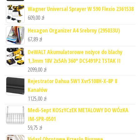
Wagner Universal Sprayer W 590 Flexio 2361538
609,00
zł
Hexagon Organizer A4 Srebrny (295033U)
67,89
zł
DeWALT Akumulatorowe nożyce do blachy
1,3mm 18V 2x5Ah 360° DCS491P2 TSTAK II
2099,00
zł
Rejestrator Dahua 5W1 Xvr5108H-X-8P 8
Kanałów
1125,00
zł
Medi-Sept KOSzYCzEK METALOWY DO WÓzKA
IM-SPR-0501
59,75
zł
Vidaxl Obrotowe Krzesło Biurowe