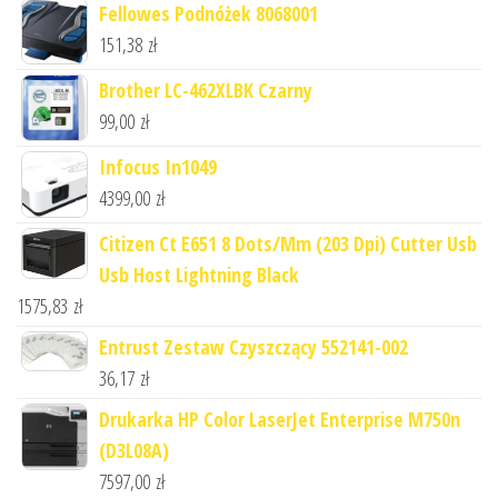
Fellowes Podnóżek 8068001
151,38
zł
Brother LC-462XLBK Czarny
99,00
zł
Infocus In1049
4399,00
zł
Citizen Ct E651 8 Dots/Mm (203 Dpi) Cutter Usb
Usb Host Lightning Black
1575,83
zł
Entrust Zestaw Czyszczący 552141-002
36,17
zł
Drukarka HP Color LaserJet Enterprise M750n
(D3L08A)
7597,00
zł