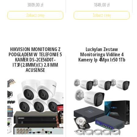
3809,00
zł
1849,00
zł
Zobacz cenę
Zobacz cenę
HIKVISION MONITORING Z
Luckylan Zestaw
PODGLĄDEM W TELEFONIE 5
Monitoringu Vidiline 4
KAMER DS-2CE56D0T-
Kamery Ip 4Mpx Ir50 1Tb
IT3F(2.8MM)(C) 2.8 MM
ACUSENSE