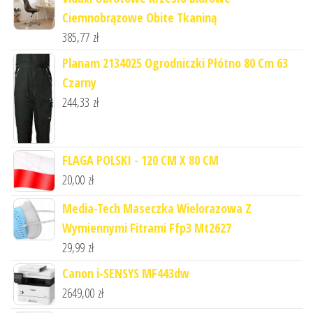
Ciemnobrązowe Obite Tkaniną
385,77
zł
Planam 2134025 Ogrodniczki Płótno 80 Cm 63
Czarny
244,33
zł
FLAGA POLSKI - 120 CM X 80 CM
20,00
zł
Media-Tech Maseczka Wielorazowa Z
Wymiennymi Fitrami Ffp3 Mt2627
29,99
zł
Canon i-SENSYS MF443dw
2649,00
zł