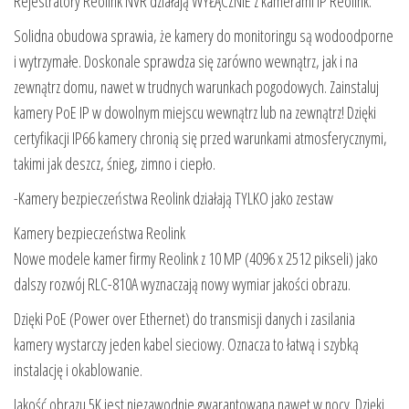
Rejestratory Reolink NVR działają WYŁĄCZNIE z kamerami IP Reolink.
Solidna obudowa sprawia, że kamery do monitoringu są wodoodporne
i wytrzymałe. Doskonale sprawdza się zarówno wewnątrz, jak i na
zewnątrz domu, nawet w trudnych warunkach pogodowych. Zainstaluj
kamery PoE IP w dowolnym miejscu wewnątrz lub na zewnątrz! Dzięki
certyfikacji IP66 kamery chronią się przed warunkami atmosferycznymi,
takimi jak deszcz, śnieg, zimno i ciepło.
-Kamery bezpieczeństwa Reolink działają TYLKO jako zestaw
Kamery bezpieczeństwa Reolink
Nowe modele kamer firmy Reolink z 10 MP (4096 x 2512 pikseli) jako
dalszy rozwój RLC-810A wyznaczają nowy wymiar jakości obrazu.
Dzięki PoE (Power over Ethernet) do transmisji danych i zasilania
kamery wystarczy jeden kabel sieciowy. Oznacza to łatwą i szybką
instalację i okablowanie.
Jakość obrazu 5K jest niezawodnie gwarantowana nawet w nocy. Dzięki