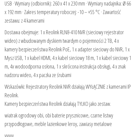
USB · Wymiary (odbiornik): 260 x 41 x 230 mm · Wymiary nadajnika: Ø 66
x 192 mm · Zakres temperatury roboczej: -10 – +55 °C · Zawartość
zestawu: z 4 kamerami
Dostawa obejmuje: 1 x Reolink RLN8-410 NVR (sieciowy rejestrator
wideo) z wbudowanym dyskiem twardym o pojemności 2 TB, 4 x
kamery bezpieczeństwa Reolink PoE, 1 x adapter sieciowy do NVR, 1 x
Mysz USB, 1 x kabel HDMI, 4 x kabel sieciowy 18 m, 1 x kabel sieciowy 1
m, 4x wodoodporna osłona, 1 x skrócona instrukcja obsługi, 4 x znak
nadzoru wideo, 4 x paczka ze śrubami
Wskazówki: Rejestratory Reolink NVR działają WYŁĄCZNIE z kamerami IP
Reolink.
Kamery bezpieczeństwa Reolink działają TYLKO jako zestaw.
wiatrak ogrodowy obi, obi baterie prysznicowe, czarne listwy
przypodłogowe, meble lazienkowe leroy, zawiasy metalowe
yyyyy