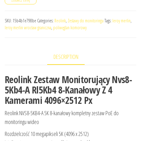
SKU:
15b4b1e798be
Categories:
Reolink
,
Zestawy do monitoringu
Tags:
leroy merlin
,
leroy merlin wrocław graniczna
,
poliwęglan komorowy
DESCRIPTION
Reolink Zestaw Monitorujący Nvs8-
5Kb4-A Rl5Kb4 8-Kanałowy Z 4
Kamerami 4096×2512 Px
Reolink NVS8-5KB4-A 5K 8-kanałowy kompletny zestaw PoE do
monitoringu wideo
Rozdzielczość 10 megapikseli 5K (4096 x 2512)