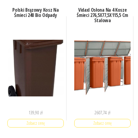
Polski Brązowy Kosz Na
Vidaxl Osłona Na 4 Kosze
Śmieci 240 Bio Odpady
Śmieci 276,5X77,5X115,5 Cm
Stalowa
139,90
zł
2607,74
zł
Zobacz cenę
Zobacz cenę