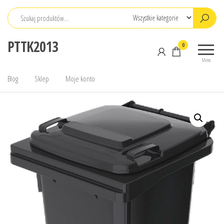
Przejdź
do
treści
PTTK2013
0
Menu
Blog
Sklep
Moje konto