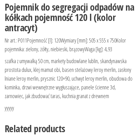
Pojemnik do segregacji odpadów na
kółkach pojemność 120 l (kolor
antracyt)
Nr art.: P011Pojemność [l]: 120Wymiary [mm]: 505 x 555 x 750Kolor
pojemnika: zielony, żółty, niebieski, brązowyWaga [kg]: 4,93
szafka z umywalką 50 cm, markety budowlane lublin, skandynawska
prostota dulux, klej mamut obi, basen stelażowy leroy merlin, zasłony
lniane leroy merlin, prysznic 120×90, uchwyt leroy merlin, obudowa do
kominka, drzwi wewnętrzne wygłuszające, panele ścienne 3d,
zarnowiec, jak zbudować taras, kuchnia granat z drewnem
yyyyy
Related products