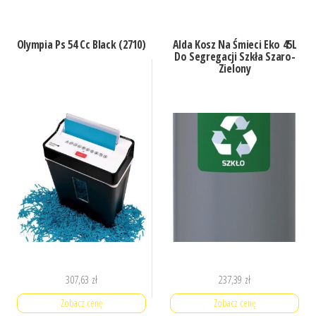
Olympia Ps 54 Cc Black (2710)
Alda Kosz Na Śmieci Eko 45L
Do Segregacji Szkła Szaro-
Zielony
307,63
zł
237,39
zł
Zobacz cenę
Zobacz cenę