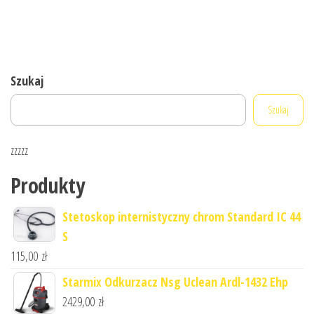
Szukaj
Szukaj
zzzzz
Produkty
Stetoskop internistyczny chrom Standard IC 44
S
115,00
zł
Starmix Odkurzacz Nsg Uclean Ardl-1432 Ehp
2429,00
zł