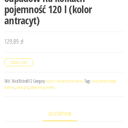
pojemność 120 l (kolor
antracyt)
129,89
zł
Zobacz cenę
SKU:
36cd30cbd012
Category:
Kosze i kontenery na śmieci
Tags:
leroy merlin płytki
ścienne
,
okna pcv
,
płytki leroy merlin
DESCRIPTION