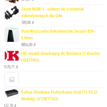
Zoom MSM-1 - uchwyt do statywów
mikrofonowych dla Q4n
189,00
zł
Hsm Niszczarka Dokumentów Securio B34 -
5.8mm
8856,00
zł
OKI moduł dziurkujący do finishera (2 dziurki)
(42872901)
1570,71
zł
Dahua Obudowa Podtynkowa Vtob111-V2 (2-
Moduły) (VTOB111V2)
122,70
zł