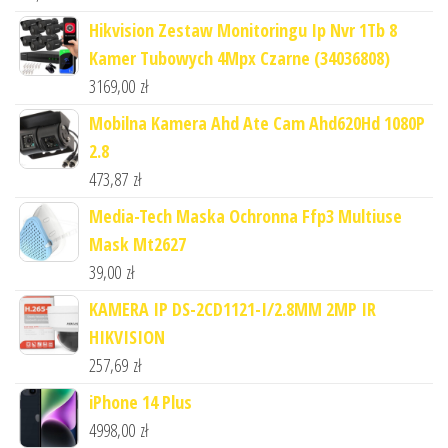
Hikvision Zestaw Monitoringu Ip Nvr 1Tb 8
Kamer Tubowych 4Mpx Czarne (34036808)
3169,00
zł
Mobilna Kamera Ahd Ate Cam Ahd620Hd 1080P
2.8
473,87
zł
Media-Tech Maska Ochronna Ffp3 Multiuse
Mask Mt2627
39,00
zł
KAMERA IP DS-2CD1121-I/2.8MM 2MP IR
HIKVISION
257,69
zł
iPhone 14 Plus
4998,00
zł