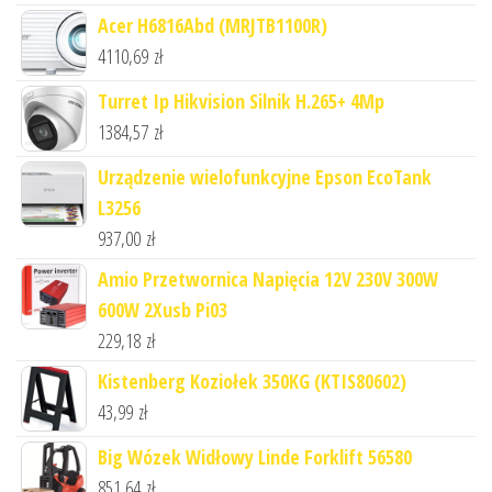
Acer H6816Abd (MRJTB1100R)
4110,69
zł
Turret Ip Hikvision Silnik H.265+ 4Mp
1384,57
zł
Urządzenie wielofunkcyjne Epson EcoTank
L3256
937,00
zł
Amio Przetwornica Napięcia 12V 230V 300W
600W 2Xusb Pi03
229,18
zł
Kistenberg Koziołek 350KG (KTIS80602)
43,99
zł
Big Wózek Widłowy Linde Forklift 56580
851,64
zł