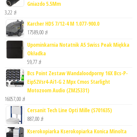
Gniazdo 5.5Mm
3,22
zł
Karcher HDS 7/12-4 M 1.077-900.0
17589,00
zł
Upominkarnia Notatnik A5 Swiss Peak Miękka
Okładka
59,77
zł
Bcs Point Zestaw Wandaloodporny 16X Bcs-P-
Eip52Vsr4-Ai1-G 2 Mpx Cmos Starlight
Motozoom Audio (ZM25331)
16057,00
zł
Cersanit Tech Line Opti Mille (S701635)
887,00
zł
Kserokopiarka Kserokopiarka Konica Minolta