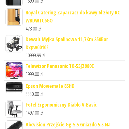
1690,00
zł
Royal Catering Zaparzacz do kawy 6l złoty RC-
WBDWTC6GO
478,00
zł
Dewalt Myjka Spalinowa 11,7Km 250Bar
Dxpw0010E
10999,99
zł
Telewizor Panasonic TX-55JZ980E
3999,00
zł
Epson Moviemate 85HD
3550,00
zł
Fotel Ergonomiczny Diablo V-Basic
1497,00
zł
Abcvision Przejście Gg-5.5 Gniazdo 5.5 Na