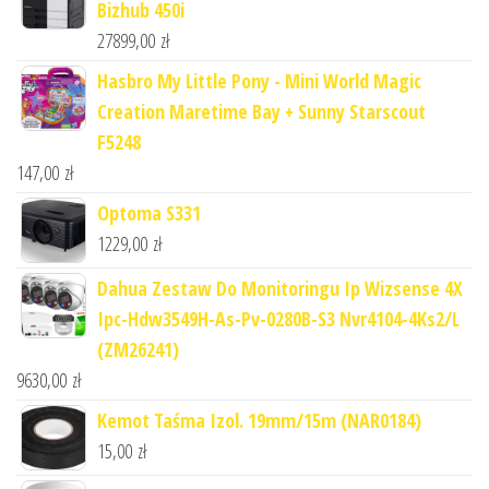
Bizhub 450i
27899,00
zł
Hasbro My Little Pony - Mini World Magic
Creation Maretime Bay + Sunny Starscout
F5248
147,00
zł
Optoma S331
1229,00
zł
Dahua Zestaw Do Monitoringu Ip Wizsense 4X
Ipc-Hdw3549H-As-Pv-0280B-S3 Nvr4104-4Ks2/L
(ZM26241)
9630,00
zł
Kemot Taśma Izol. 19mm/15m (NAR0184)
15,00
zł