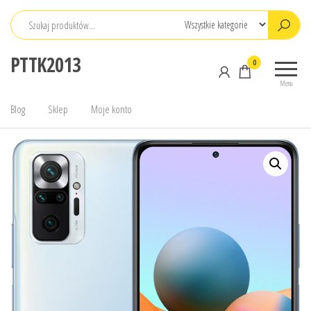
Przejdź
do
treści
PTTK2013
0
Menu
Blog
Sklep
Moje konto