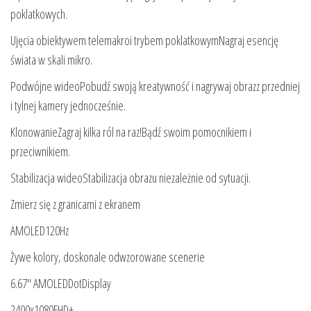
poklatkowych.
Ujęcia obiektywem telemakroi trybem poklatkowymNagraj esencję
świata w skali mikro.
Podwójne wideoPobudź swoją kreatywność i nagrywaj obrazz przedniej
i tylnej kamery jednocześnie.
KlonowanieZagraj kilka ról na raz!Bądź swoim pomocnikiem i
przeciwnikiem.
Stabilizacja wideoStabilizacja obrazu niezależnie od sytuacji.
Zmierz się z granicami z ekranem
AMOLED120Hz
Żywe kolory, doskonale odwzorowane scenerie
6.67″ AMOLEDDotDisplay
2400x1080FHD+