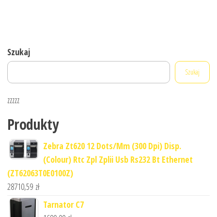
Szukaj
Szukaj
zzzzz
Produkty
Zebra Zt620 12 Dots/Mm (300 Dpi) Disp.
(Colour) Rtc Zpl Zplii Usb Rs232 Bt Ethernet
(ZT62063T0E0100Z)
28710,59
zł
Tarnator C7