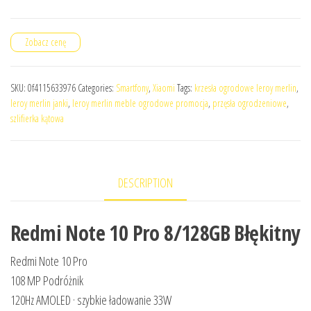
Zobacz cenę
SKU:
0f4115633976
Categories:
Smartfony
,
Xiaomi
Tags:
krzesła ogrodowe leroy merlin
,
leroy merlin janki
,
leroy merlin meble ogrodowe promocja
,
przęsła ogrodzeniowe
,
szlifierka kątowa
DESCRIPTION
Redmi Note 10 Pro 8/128GB Błękitny
Redmi Note 10 Pro
108 MP Podróżnik
120Hz AMOLED · szybkie ładowanie 33W