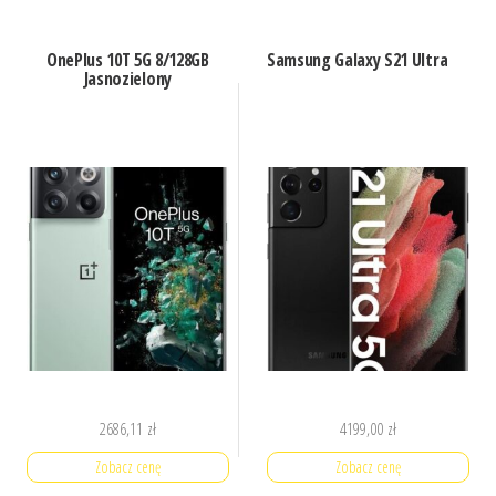
OnePlus 10T 5G 8/128GB
Samsung Galaxy S21 Ultra
Jasnozielony
2686,11
zł
4199,00
zł
Zobacz cenę
Zobacz cenę