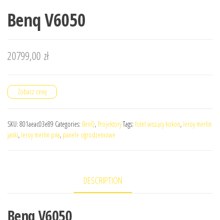
Benq V6050
20799,00
zł
Zobacz cenę
SKU:
801aeac03e89
Categories:
BenQ
,
Projektory
Tags:
fotel wiszący kokon
,
leroy merlin
janki
,
leroy merlin piła
,
panele ogrodzeniowe
DESCRIPTION
Benq V6050