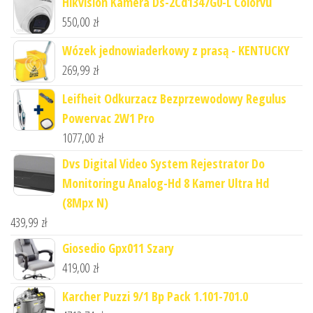
Hikvision Kamera Ds-2Cd1347G0-L Colorvu
550,00
zł
Wózek jednowiaderkowy z prasą - KENTUCKY
269,99
zł
Leifheit Odkurzacz Bezprzewodowy Regulus
Powervac 2W1 Pro
1077,00
zł
Dvs Digital Video System Rejestrator Do
Monitoringu Analog-Hd 8 Kamer Ultra Hd
(8Mpx N)
439,99
zł
Giosedio Gpx011 Szary
419,00
zł
Karcher Puzzi 9/1 Bp Pack 1.101-701.0