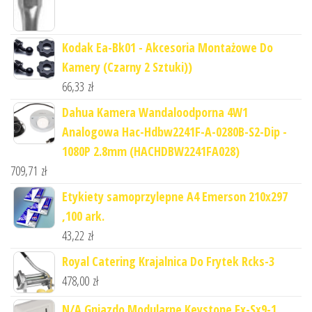
Kodak Ea-Bk01 - Akcesoria Montażowe Do
Kamery (Czarny 2 Sztuki))
66,33
zł
Dahua Kamera Wandaloodporna 4W1
Analogowa Hac-Hdbw2241F-A-0280B-S2-Dip -
1080P 2.8mm (HACHDBW2241FA028)
709,71
zł
Etykiety samoprzylepne A4 Emerson 210x297
,100 ark.
43,22
zł
Royal Catering Krajalnica Do Frytek Rcks-3
478,00
zł
N/A Gniazdo Modularne Keystone Fx-Sx9-1