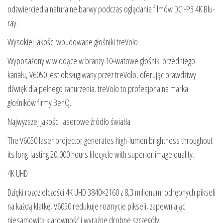
odzwierciedla naturalne barwy podczas oglądania filmów DCI-P3 4K Blu-
ray.
Wysokiej jakości wbudowane głośniki treVolo
Wyposażony w wiodące w branży 10-watowe głośniki przedniego
kanału, V6050 jest obsługiwany przez treVolo, oferując prawdziwy
dźwięk dla pełnego zanurzenia. treVolo to profesjonalna marka
głośników firmy BenQ.
Najwyższej jakości laserowe źródło światła
The V6050 laser projector generates high-lumen brightness throughout
its long-lasting 20,000 hours lifecycle with superior image quality.
4K UHD
Dzięki rozdzielczości 4K UHD 3840×2160 z 8,3 milionami odrębnych pikseli
na każdą klatkę, V6050 redukuje rozmycie pikseli, zapewniając
niesamowitą klarowność i wyraźne drobne szczegóły.