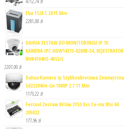
4712,74
zł
Eba 1128 C 2X15 Mm
2281,00
zł
DAHUA ZESTAW DO MONITORINGU IP 1X
KAMERA IPC-HDW1431S-0280B-S4, REJESTRATOR
NVR4104HS-4KS2/L
2207,00
zł
Dahua Kamera Ip Szybkoobrotowa Zewnętrzna
Sd22204Ue-Gn 1080P 2.7 11 Mm
1173,22
zł
Festool Zestaw Bitów SYS3 Xxs Ce-mx Bhs 60
205822
177,96
zł