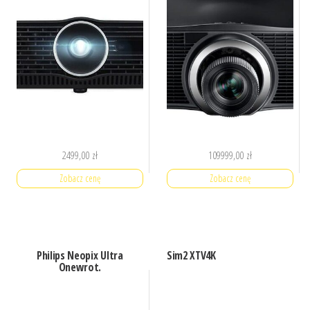
2499,00
zł
109999,00
zł
Zobacz cenę
Zobacz cenę
Philips Neopix Ultra
Sim2 XTV4K
Onewrot.