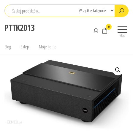
Przejdź
do
treści
PTTK2013
0
Menu
Blog
Sklep
Moje konto