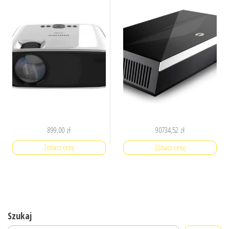
899,00
zł
90734,52
zł
Zobacz cenę
Zobacz cenę
Szukaj