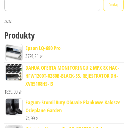
Szukaj
zzzzz
Produkty
Epson LQ-680 Pro
3791,21
zł
DAHUA OFERTA MONITORINGU 2 MPX 8X HAC-
HFW1200T-0280B-BLACK-S5, REJESTRATOR DH-
XVR5108HS-I3
1839,00
zł
Fagum-Stomil Buty Obuwie Piankowe Kalosze
Ocieplane Garden
74,99
zł